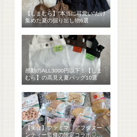
【しまむら】”本当に可愛い”だけ
集めた夏の掘り出し物6選
感動のALL3000円以下！【しま
むら】の高見え夏バッグ10選
【実食】ファミマ、アフタヌー
ンティー監修の限定コラボ♡過