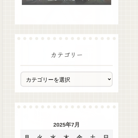
去最多全28種類が絶品過ぎた！
カテゴリー
2025年7月
月
火
水
木
金
土
日