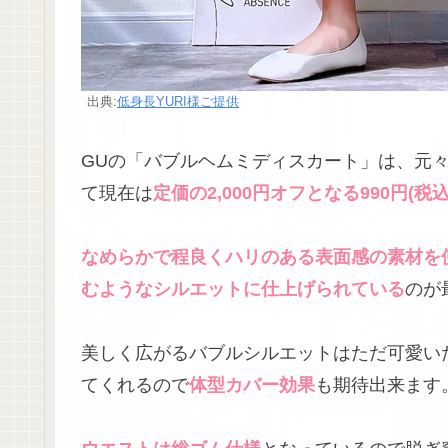
出典:
低身長YURI様ご提供
GUの「バブルヘムミディスカート」は、元々2
て現在は
定価の2,000円オフとなる990円(税込
なめらかで程良くハリのある表面感の素材を
むようなシルエットに仕上げられている
のが
美しく広がるバブルシルエットはただ可愛い
てくれるので
体型カバー効果
も期待出来ます