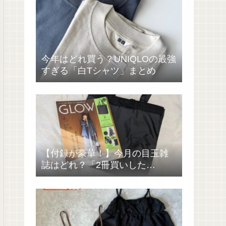
今年はどれ買う？UNIQLOの最強
すぎる「白Tシャツ」まとめ
【付録が豪華！】今月の目玉雑
誌はどれ？「2冊買いした
い……」