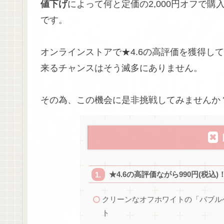
値下げ
によって何と定価の2,000円オフで購
です。
オンラインストアで★4.6の高評価を獲得し
来るチャンスはそう滅多にありません。
その為、この機会に是非挑戦してみませんか
★4.6の高評価ながら990円(税
クリーンなオフホワイトの「バブル
ト