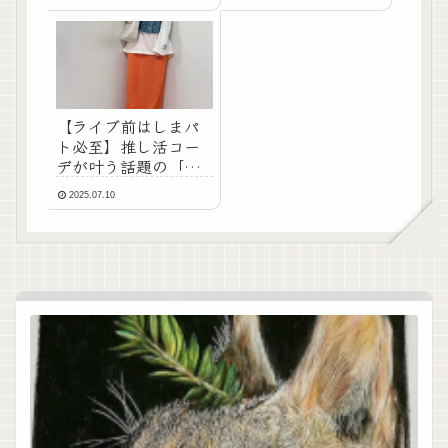
【ライブ前はしまパ
ト必至】推し活コー
デが叶う話題の「カ
ラースカート」って
2025.07.10
何！？