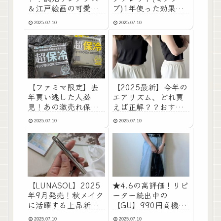
＆江戸絵画の可愛い
ブ)1年使った効果を
子犬デザインのケー
口コミ
2025.07.10
2025.07.10
ス＆めがね拭き
【ファミマ限定】去
【2025最新】今年の
年買い逃した人必
エアリズム、どれ買
見！あの激売れ保冷
えば正解？？おすす
バッグが今年も登場
め6選
2025.07.10
2025.07.10
☆
【LUNASOL】2025
★4.6の高評価！リピ
年9月発売！秋メイク
ーター続出中の
に活躍する上品新作
【GU】990円高機能
コスメをレポ
Tシャツ
2025.07.10
2025.07.10