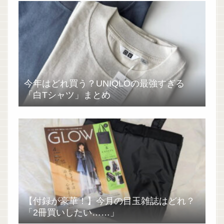
今年はどれ買う？UNIQLOの最強すぎる
「白Tシャツ」まとめ
【付録が豪華！】今月の目玉雑誌はどれ？
「2冊買いしたい……」