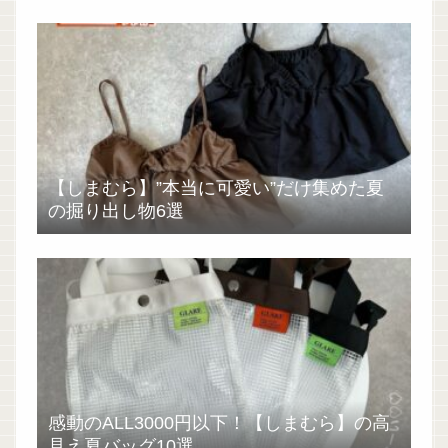
【しまむら】”本当に可愛い”だけ集めた夏
の掘り出し物6選
感動のALL3000円以下！【しまむら】の高
見え夏バッグ10選