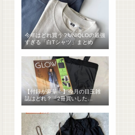
今年はどれ買う？UNIQLOの最強
すぎる「白Tシャツ」まとめ
【付録が豪華！】今月の目玉雑
誌はどれ？「2冊買いした
い……」