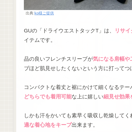
出典:
ko様ご提供
GUの「ドライウエストタックT」は、
リサイ
イテムです。
品の良いフレンチスリーブが
気になる肩幅や
ブほど肌見せしたくないという方に打ってつ
コンパクトな着丈と裾にかけて細くなるテー
どちらでも着用可能
な上に嬉しい
細見せ効果
しかも汗をかいても素早く吸収し乾燥してく
適な着心地をキープ
出来ます。