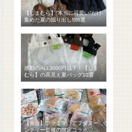
【しまむら】”本当に可愛い”だけ
集めた夏の掘り出し物6選
感動のALL3000円以下！【しま
むら】の高見え夏バッグ10選
【実食】ファミマ、アフタヌー
ンティー監修の限定コラボ♡過