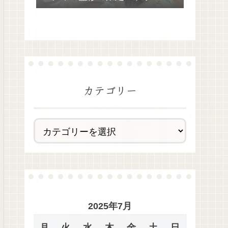
去最多全28種類が絶品過ぎた！
カテゴリー
2025年7月
月
火
水
木
金
土
日