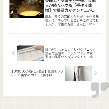
斉藤工・安田美沙子他、芸能
いうブランドステートメントのもと、
人が続々ハマる【手作り味
これまでにないホテルのあり方と新た
噌】で腸活力がグンと上がる
な挑戦が語られました。「地域の一員
理由
として歩むホテルへ」グランビスタ
最近、多くの芸能人たちが「手作り味
ホテル＆リゾートが新たな挑戦 事業
噌」にハマっていることをご存じでし
戦略発表会 グランビスタ ホテル＆リ
ょうか。俳優の斉藤工さんは、昨年
ゾートは、ホ...
CMキャラクターに起用されたカプセ
ルトイのイベントで腸活に取り組んで
いることを公言。味噌やぬか漬けな
ど、自分で作れるものは手作りしてい
るんだそう。また、大分への移住で話
題の財前直見さんは、自身が出演する
脱毛だけじゃない！リゼクリニック
「なおみ農園」（BS日テレ 毎週木曜
渋谷で話題の「ポテンツァ」体験！
22:00～放送)で味噌づくりに挑戦。同
驚きの肌変化＆ダウンタイムに感動
じく俳優の矢沢心さんやタレントの安
♡
田美沙子さんも、味噌づくりをライフ
ワークにしているとい...
【UNIQLOの隠れた名品】最強タンク
トップ‟衝撃の790円”に値下げ！！