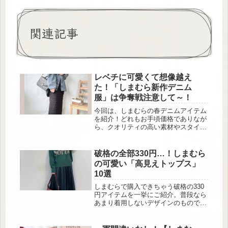
関連記事
レベチに可愛くて想像越え
た！「しまむら新作デニム
服」は争奪戦注意して～！
今回は、しまむらの春デニムアイテム
を紹介！どれもお手頃価格でありなが
ら、クオリティの高い素材やスタイル
を楽しむことができるので、これから
の季節にぜひ取り入れたいアイテムば
かりです。紹介したデニムを活用する
破格の全部330円…！しまむら
ことで、カジュアルな日常スタイルが
の可愛い「高見えトップス」
一気におしゃれに格上げされます。春
10選
のお出かけやデイリーファッション
に、ぜひしまむらの新作デニムを加え
しまむらで購入できちゃう破格の330
て、おしゃれを楽しんでみては？さり
円アイテムを一挙にご紹介。普段なら
げない胸元の刺しゅうがポイント！
あまり着用しないデザインのものでも
出典:ririka_...
チャレンジしやすいですよ♡オーバー
サイズのゆるカワトレーナー この投
稿をInstagramで見る (@seco_days)