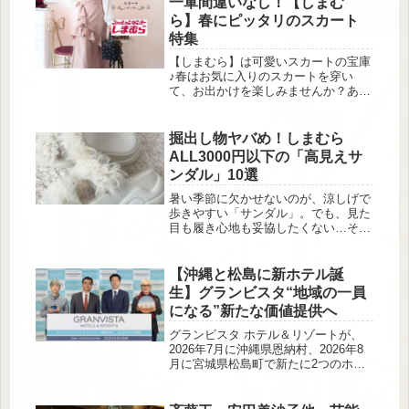
一軍間違いなし！【しまむ
がシェアした投稿 オーバーシルエッ
ら】春にピッタリのスカート
トによっていつもと同じサイズを選ん
特集
でも、ゆるっとしたリラクシーな着こ
なしに仕上がるトレーナーは薄手素材
【しまむら】は可愛いスカートの宝庫
が春に最適◎フロント...
♪春はお気に入りのスカートを穿い
て、お出かけを楽しみませんか？あな
たのクローゼットの中で、一軍確定に
なるアイテムを、コーディネートを交
えてご紹介していきます。
掘出し物ヤバめ！しまむら
ALL3000円以下の「高見えサ
ンダル」10選
暑い季節に欠かせないのが、涼しげで
歩きやすい「サンダル」。でも、見た
目も履き心地も妥協したくない…そん
なあなたにぴったりなのが、しまむら
で買える高コスパサンダルたち！今回
はなんとすべて3,000円以下で手に入
【沖縄と松島に新ホテル誕
る、トレンド感ばっちりの優秀サンダ
生】グランビスタ“地域の一員
ルを厳選してご紹介します。プチプラ
になる”新たな価値提供へ
でも“ちゃんと可愛い”一足を探してい
る人、必見です♡エアソールとチュー
グランビスタ ホテル＆リゾートが、
ル素材の組み合わせが絶妙なサンダル
2026年7月に沖縄県恩納村、2026年8
この投稿をInstagramで見る ...
月に宮城県松島町で新たに2つのホテ
ルを開業します。都内で開催された事
業戦略発表会では、同社が掲げる「地
域の価値で、未来を変えていく。」と