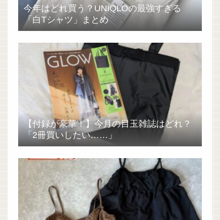
今年はどれ買う？UNIQLOの最強すぎる
「白Tシャツ」まとめ
【付録が豪華！】今月の目玉雑誌はどれ？
「2冊買いしたい……」