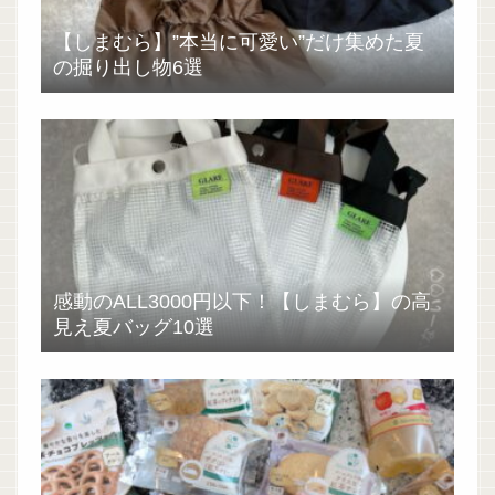
【しまむら】”本当に可愛い”だけ集めた夏
の掘り出し物6選
感動のALL3000円以下！【しまむら】の高
見え夏バッグ10選