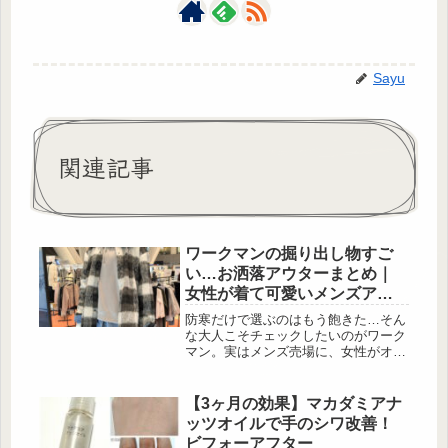
Sayu
関連記事
ワークマンの掘り出し物すご
い…お洒落アウターまとめ｜
女性が着て可愛いメンズアイ
テムも
防寒だけで選ぶのはもう飽きた…そん
な大人こそチェックしたいのがワーク
マン。実はメンズ売場に、女性がオー
バーサイズで着ると一気にこなれるお
しゃれアウターがずらりと揃っていま
す。チェック柄やボア、キルティン
【3ヶ月の効果】マカダミアナ
グ、レザー調までデザインも豊富で、
ッツオイルで手のシワ改善！
ユニセックス感のあるシルエットは男
ビフォーアフター
女でシェアしやすいのも魅力。今回