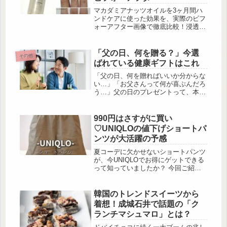
は、女性が着て可愛いメンズアイテム
​マカダミアナッツオイルを3ヶ月間ハ
も交えながら、この秋冬に頼れる“お
ンドケアに使った効果を、実際のビフ
洒落アウター”をまとめてご紹介しま
ォーアフター画像で徹底比較！浸透力
す。レディース着映えするチェック柄
やパルミトレイン酸の効能、老化によ
も可愛い ...
る手の甲のシワ対策への使い方を解
説。手荒れに悩む方へワセリンやホホ
「父の日、何を贈る？」今選
その他
バとの違いもご紹介。
ばれている健康ギフトはこれ
「父の日、何を贈ればいいか分からな
い…」「お父さんって何が喜ぶんだろ
う…」父の日のプレゼントって、本当
に悩みますよね。ネクタイ、お酒、趣
味のグッズ……。定番アイテムはある
けれど、毎年ワンパターンになりがち
990円はさすがに買い
だし、そもそもお父さんの“好み”がよ
♡UNIQLOの値下げショートパ
くわからない。母親と比べて会話の頻
ンツが大活躍の予感
度が少なかったり、ちょっと距離を感
じていたり。中高年の男性への贈り物
夏コーデに欠かせないショートパンツ
って、意外とハードルが高いもので
が、今UNIQLOでお得にゲットできる
す。でも、だからこそ「ちゃんと考え
って知っていましたか？ 今回ご紹介
て選んだ」ギフトは、心に残るものに
する「コットンイージーショートパン
なります...
ツ」は、ラクな穿き心地と着回し力を
兼ね備えた人気アイテム。さらに現在
韓国のトレンドスイーツから
は値下げで9 […]
着想！成城石井で話題の「ク
ランチマシュマロ」とは？