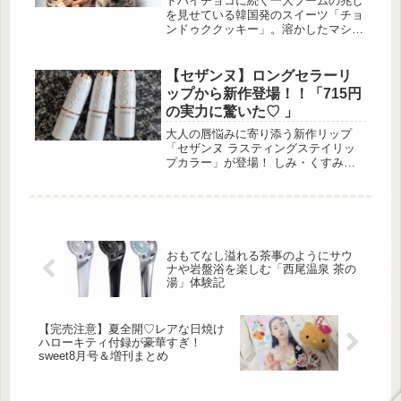
ドバイチョコに続く一大ブームの兆し
を見せている韓国発のスイーツ「チョ
ンドゥククッキー」。溶かしたマシュ
マロ生地にシリアルやナッツなどの具
材を混ぜて作るスイーツで、おしゃれ
な見た目とザクザクもちもちの食感が
【セザンヌ】ロングセラーリ
人気です。そんな […]
ップから新作登場！！「715円
の実力に驚いた♡ 」
大人の唇悩みに寄り添う新作リップ
「セザンヌ ラスティングステイリッ
プカラー」が登場！ しみ・くすみ・
縦ジワを自然にカバーして、ふっくら
ハリ感のある美リップを叶える優秀ア
イテムです。 美容保湿成分を贅沢に
配合し、乾燥対策もしながらツヤと発
色をしっかりキープ。今回の記事で
は、そんな話題のリップを徹底解説し
おもてなし溢れる茶事のようにサウ
ます♡ 大人リップの味方！ラスティ
ナや岩盤浴を楽しむ「西尾温泉 茶の
ングステイリップカラーって？ 出
湯」体験記
典:beautyまとめ ロングセラー商品
「ラスティングリップカラー」シリー
ズの新製品「セザンヌ ラスティング
【完売注意】夏全開♡レアな日焼け
ス...
ハローキティ付録が豪華すぎ！
sweet8月号＆増刊まとめ