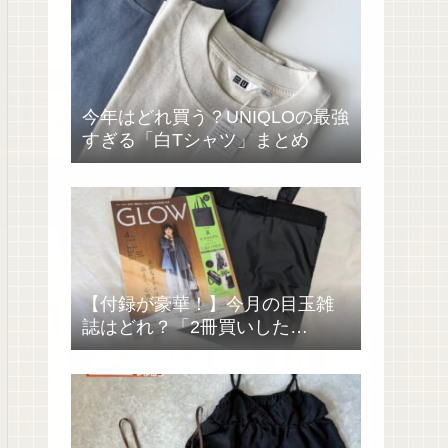
今年はどれ買う？UNIQLOの最強
すぎる「白Tシャツ」まとめ
【付録が豪華！】今月の目玉雑
誌はどれ？「2冊買いした
い……」