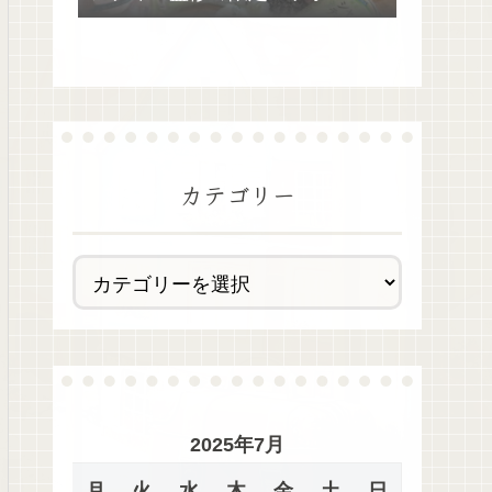
去最多全28種類が絶品過ぎた！
カテゴリー
2025年7月
月
火
水
木
金
土
日