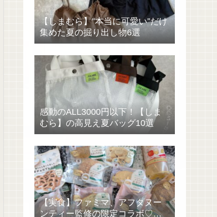
【しまむら】”本当に可愛い”だけ
集めた夏の掘り出し物6選
感動のALL3000円以下！【しま
むら】の高見え夏バッグ10選
【実食】ファミマ、アフタヌー
ンティー監修の限定コラボ♡過