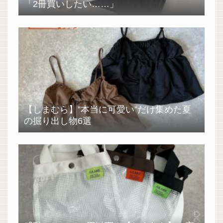
「2冊買いしたい……」
【しまむら】”本当に可愛い”だけ集めた夏
の掘り出し物6選