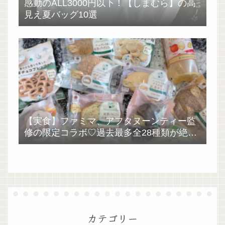
感動のALL3000円以下！【しまむら】の高
見え夏バッグ10選
【実食】ファミマ、アフタヌーンティー監
修の限定コラボ♡過去最多全28種類が絶品
過ぎた！
カテゴリー