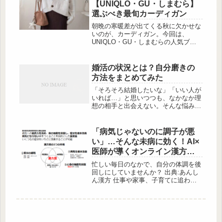
【UNIQLO・GU・しまむら】
選ぶべき最旬カーディガン
朝晩の寒暖差が出てくる秋に欠かせな
いのが、カーディガン。今回は、
UNIQLO・GU・しまむらの人気ブラ
ンドから、この秋注目のカーディガン
を厳選してご紹介します！どれもトレ
ンド感がありつつ、シンプルで大人っ
婚活の状況とは？自分磨きの
ぽいデザインが魅力。オンオフ問わず
方法をまとめてみた
着回せるうえに、羽織るだけで“こな
れ感”が手に入るアイテムばかりで
「そろそろ結婚したいな」「いい人が
す。お仕事にも週末のおでかけにもぴ
いれば…」と思いつつも、なかなか理
ったりな、秋の新定番カーデをぜひチ
想の相手と出会えない。そんな悩みを
ェックしてみてください♡羽織るだけ
抱える人は、実は少なくありません。
で自然と抜け感が出るリラックスシル
特に近年は、ライフスタイルの多様化
エット ...
や働き方の変化により、恋愛や結婚に
「病気じゃないのに調子が悪
対する価値観も大 […]
い」…そんな未病に効く！AI×
医師が導くオンライン漢方サ
ービス体験記
忙しい毎日のなかで、自分の体調を後
回しにしていませんか？ 出典:あんし
ん漢方 仕事や家事、子育てに追われ
るなかで「なんとなく不調」を感じて
も、病院や薬局に足を運ぶ時間が取れ
ないことはありませんか？私自身もそ
の一人でした。とくに季節の変わり目
になると、疲れやすさや冷え、睡眠の