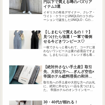
円以下で買える噂のバズりア
イテム3選
イギリスの有名デザイナー、クレア・
ワイト・ケラーとUNIQLOのコラボレ
ーションで誕生したUNIQLO：Cの
2025年秋冬コレクションから多数のバ
ズりアイテムが登場している事をご存
知でしょうか。今回は、5,000円以下
【しまむらで買えるの！？】
で購入出来るバズりアイテムだけを厳
見つけたら強運！一軍で着倒
選して紹介します。UNIQLO：Cのど
せる今どきワンピース♡
のアイテムがオススメかわからない…
という方は、是非参考にしてみてくだ
一枚でさらっと着られて、コーデに迷
さいね♡カジュアル派は見逃せない
わないワンピースは夏の必需品ですよ
「スムースコットンクルーネックセー
ね。しまむらには、トレンド感も着心
ター」 この投稿をIn...
地も兼ね備えた優秀ワンピースがプチ
プラで揃っています。今回はその中か
ら、大人女子におすすめの高見えワン
【絶対外さない手土産】取引
ピースを厳選してご紹介。デイリーに
先、大切な方へ…ぎんざ空也×
もお出かけにも使えるアイテムばかり
帝国ホテル総料理長の和洋折
なので、ぜひお気に入りを見つけてく
衷マドレーヌ最中
ださいね。カジュアルと女性らしさを
取引先への手土産や大切な方へのお礼
両立 出典:saa_yuuki1006様ご提供 出
に、絶対に外せない一品を見つけまし
典:saa_yuuki1006様ご...
た。 帝国ホテルのオンラインモール
「ANoTHER IMPERIAL HOTEL」で
販売されている「和洋折衷マドレーヌ
MONAKA」は、創業140年以上 […]
30・40代が頼れる！