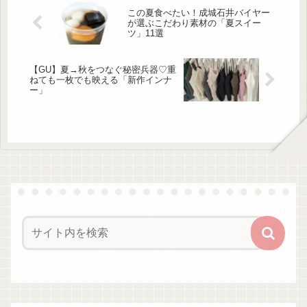
乱れといった「病気ではないけれども
この夏食べたい！成城石井バイヤー
何かしらの不調を感じている：未病」
が選ぶこだわり素材の「夏スイー
と呼ばれる状態が気になります。で
ツ」11選
も、「病気じゃないなら踏ん張る
か…」「忙しいから仕方ない」と放
置...
【GU】夏→秋をつなぐ秘密兵器♡重
ねても一枚でも映える「新作インナ
ー」