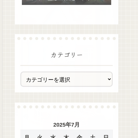
去最多全28種類が絶品過ぎた！
カテゴリー
2025年7月
月
火
水
木
金
土
日