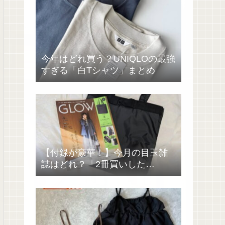
今年はどれ買う？UNIQLOの最強
すぎる「白Tシャツ」まとめ
【付録が豪華！】今月の目玉雑
誌はどれ？「2冊買いした
い……」