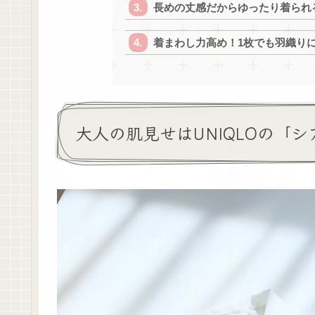
長めの丈感だからゆったり着られ
着まわし力高め！1枚でも羽織り
大人の肌見せはUNIQLOの「