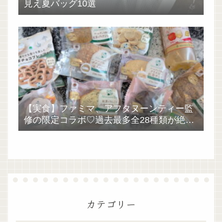
見え夏バッグ10選
【実食】ファミマ、アフタヌーンティー監
修の限定コラボ♡過去最多全28種類が絶品
過ぎた！
カテゴリー