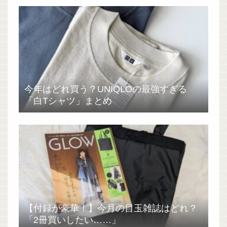
今年はどれ買う？UNIQLOの最強すぎる
「白Tシャツ」まとめ
【付録が豪華！】今月の目玉雑誌はどれ？
「2冊買いしたい……」