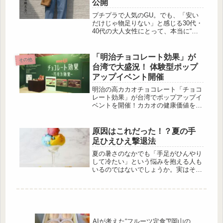
公開
10種×お酒10種＝100通りのAI味覚ペ
アリング検証と、その結果を紹介する
プチプラで人気のGU。でも、「安い
発表会の様子をレポートします。この
だけじゃ物足りない」と感じる30代・
企画では、寄せ鍋・キムチ鍋・味噌
40代の大人女性にとって、本当に“使
鍋・豆乳鍋など10種類の鍋と、「氷結
える”アイテムを見極めるのは意外と
®無糖」シリーズを含む代表的な...
難しいものです。今回は、そんな大人
世代が「これは買い！」と納得する、
「明治チョコレート効果」が
その他
コスパ抜群の優秀アイテムを厳選して
台湾で大盛況！ 体験型ポップ
ご紹介します。シンプルなのにトレン
アップイベント開催
ド感が漂うデザインや、計算されたシ
ルエット、肌触りの良い素材感など、
明治の高カカオチョコレート「チョコ
日々のおしゃれに欠かせないポイント
レート効果」が台湾でポップアップイ
が満載。しかもプチプラ価格だから、
ベントを開催！カカオの健康価値を伝
ワードローブにプラスするだけで毎日
えるインタラクティブな企画や体験が
のコーデがぐっと格上げされま...
盛りだくさんで、2日間で約3,000名が
来場する大盛況となりました。“腦巧
原因はこれだった！？夏の手
力”をテーマにした体験型ポップアッ
足ひえひえ撃退法
プイベント 株式会社 明治 5月23日・
24日、台湾・台北市内で「明治チョコ
夏の暑さのなかでも「手足がひんやり
レート効果ポップアップラボ：一緒に
して冷たい」という悩みを抱える人も
楽しもう！腦巧力の美味しいひと時」
いるのではないでしょうか。実はその
が開催されました♪「腦巧力（ナオチ
夏の冷えには隠れた原因があるといわ
ャオリー）」は、“チョコレート...
れており、放置するとだるさや体調不
良につながります。そこで、今回は冷
えのメカニズムと原因別に取り入れた
い対処法を、あんしん漢方薬剤師の中
田早苗さんに教えていただきます。夏
AIが考えた“フルーツ定食”⁉岡山の