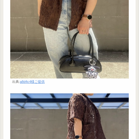
出典:
a8d4c4様ご提供