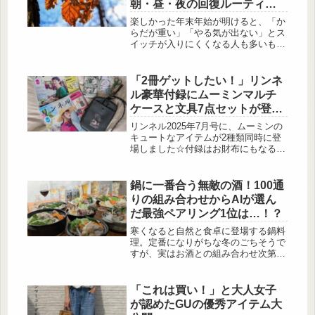
朝・昼・夜の回復ルーティ
ン！
楽しかった年末年始が明けると、「か
らだが重い」「やる気が出ない」とス
イッチが入りにくくなる人も多いも
の。実はこのダル重さ、冬特有の気温
変化による自律神経の乱れや、休みの
間の生活リズムのズレが影響している
「2冊ゲットしたい！」リンネ
ことも。今回は、そんな冬バテを優し
ル豪華付録にムーミンマルチ
く整える、朝・昼・夜の回復ルーティ
ケースと文具7点セットが登
ンをあんしん漢方薬剤師の中田早苗さ
場！
んに教えていただきます。休み明けは
リンネル2025年7月号に、ムーミンの
いつもダル重… 出典:Pixabay 休み明
キュートなアイテムが2種類同時に登
けに感じる「からだが重い」「やる気
場しました☆付録はお財布にもなる便
が出な...
利なストラップ付きマルチケース！増
刊号付録はムーミンの携帯できる文具
7点セットです♪どちらも詳しくご紹介
鍋に一番合う無敵の酒！100通
していきます♡リンネル 2025年7月号
りの組み合わせからAIが選ん
出典:beautyまとめ 付録：MOOMIN[ム
だ最強ペアリング1位は…！？
ーミン]リトルミイ肩掛けもできて便
利なストラップ付きマルチケース 出
寒くなると自然と食卓に登場する鍋料
典:beautyまとめ ...
理。定番になりがちな冬のごちそうで
すが、実はお酒との組み合わせ次第
で、まだ知らないおいしさに出会える
ことをご存じでしょうか。マンネリに
なりがちな鍋も、ペアリングを工夫す
「これは買い！」と大人女子
るだけで、ぐっと新鮮な楽しみ方が広
が認めたGUの優秀アイテム大
がります。今回は、キリンが行った鍋