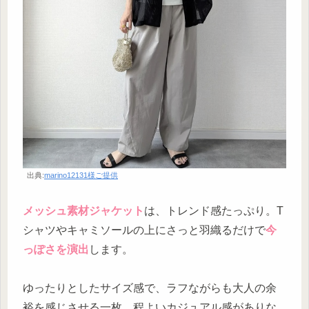
出典:
marino12131様ご提供
メッシュ素材ジャケット
は、トレンド感たっぷり。T
シャツやキャミソールの上にさっと羽織るだけで
今
っぽさを演出
します。
ゆったりとしたサイズ感で、ラフながらも大人の余
裕を感じさせる一枚。程よいカジュアル感がありな