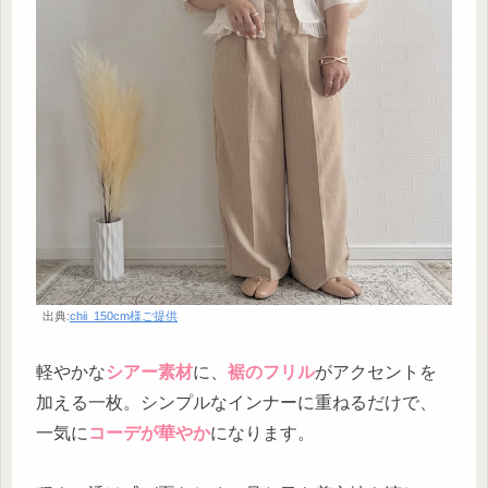
出典:
chii_150cm様ご提供
軽やかな
シアー素材
に、
裾のフリル
がアクセントを
加える一枚。シンプルなインナーに重ねるだけで、
一気に
コーデが華やか
になります。