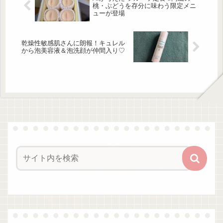
なのに冷えるワケ 出典:Unsplash 夏場
桃・ぶどうを存分に味わう限定メニ
は気温が高く、からだは温まりやすい
ューが登場
はずなのに、手足だけ冷えてしまうの
はなぜ...
乾燥性敏感肌さんに朗報！キュレル
から泡美容液＆泡洗顔が仲間入り♡