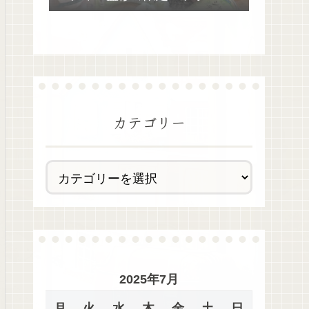
去最多全28種類が絶品過ぎた！
カテゴリー
2025年7月
月
火
水
木
金
土
日