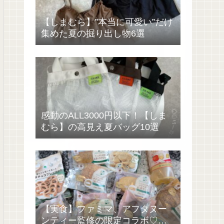
【しまむら】”本当に可愛い”だけ
集めた夏の掘り出し物6選
感動のALL3000円以下！【しま
むら】の高見え夏バッグ10選
【実食】ファミマ、アフタヌー
ンティー監修の限定コラボ♡過