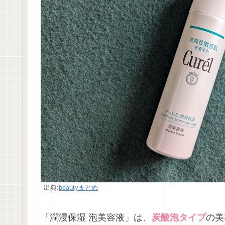
出典:
beautyまとめ
「潤浸保湿 泡美容液」は、
炭酸泡タイプ
の美