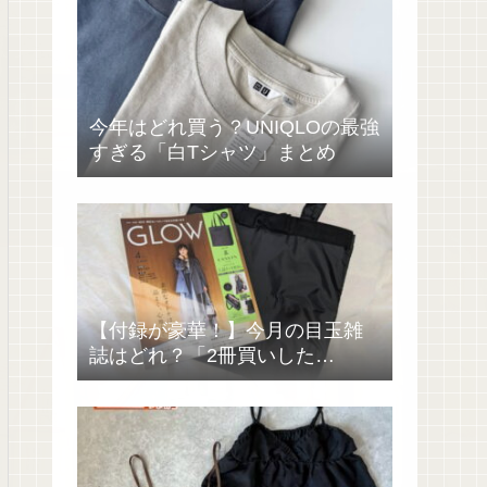
今年はどれ買う？UNIQLOの最強
すぎる「白Tシャツ」まとめ
【付録が豪華！】今月の目玉雑
誌はどれ？「2冊買いした
い……」