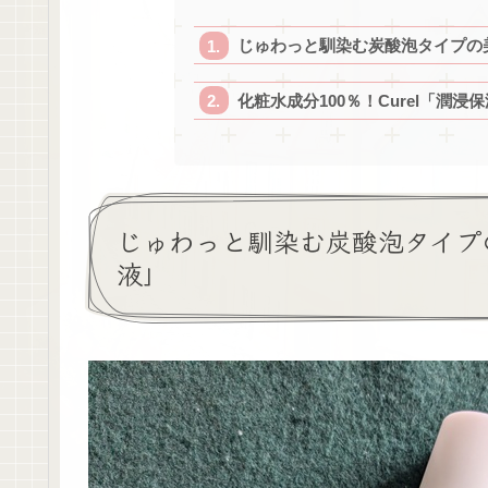
じゅわっと馴染む炭酸泡タイプの美
化粧水成分100％！Curel「潤浸
じゅわっと馴染む炭酸泡タイプの
液」