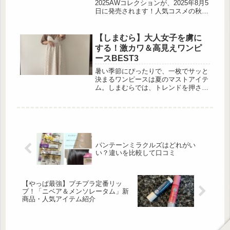
2025AWコレクションが、2025年8月5
日に発売されます！人気コスメの秋冬
らしい新色が登場するので、必見です
よ。今回詳しくご紹介するので、参考
にしてくださいね。ミネラル処方でし
【しまむら】大人女子を虜に
っとり馴染む「ビオモイスチュアシャ
する！激カワ＆高見えワンピ
ドー」 出典:beautyまとめ 「ビオモイ
ースBEST3
スチュアシャドー」は、2色入りのシ
ンプルなミネラルシャドウです。スキ
暑い季節にぴったりで、一枚でサッと
ンケア発想のアイシャドウで、アサイ
決まるワンピースは夏のマストアイテ
ーやローズヒップのオイル、...
ム。しまむらでは、トレンドを押さえ
つつ着心地も抜群な高コスパのワンピ
ースが豊富に揃っています。今回はそ
の中でも特に大人女子におすすめした
い、上品で高見えするワンピースを厳
選してお届け。カジュアルからお出か
けシーンまで幅広く活躍するアイテム
パンテーンミラクルズはどれがい
が揃っていますので、ぜひチェックし
い？違いを比較して口コミ
てみてくださいね。花柄ワンピで叶え
る華奢見え 出典:chii_150cm様ご提供
...
【やっぱ最強】プチプラ定番リッ
プ！「ニベア＆メンソレータム」新
商品・人気アイテム紹介