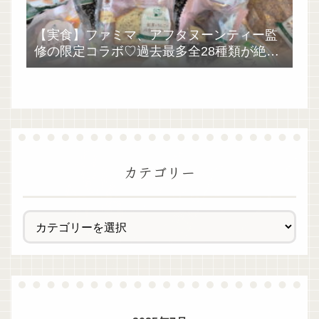
【実食】ファミマ、アフタヌーンティー監
修の限定コラボ♡過去最多全28種類が絶品
過ぎた！
カテゴリー