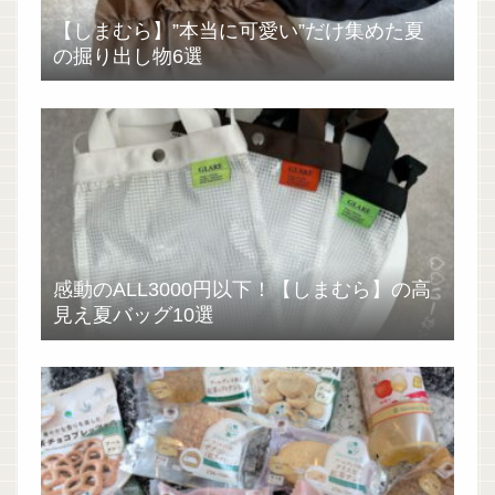
【しまむら】”本当に可愛い”だけ集めた夏
の掘り出し物6選
感動のALL3000円以下！【しまむら】の高
見え夏バッグ10選