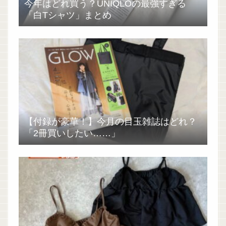
今年はどれ買う？UNIQLOの最強すぎる
「白Tシャツ」まとめ
【付録が豪華！】今月の目玉雑誌はどれ？
「2冊買いしたい……」