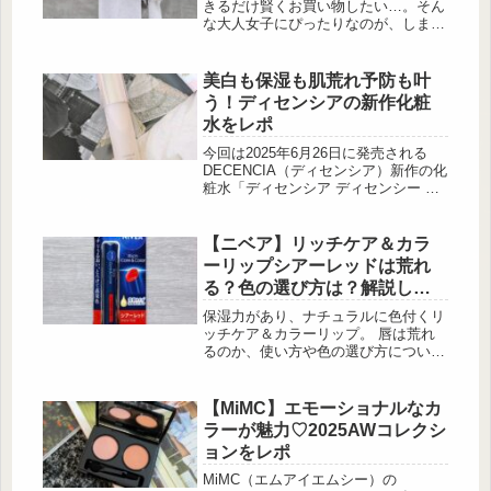
ですよ♡徹底解剖！しまむらの「フェ
きるだけ賢くお買い物したい…。そん
イクファー2バンドサンダル」 この投
な大人女子にぴったりなのが、しまむ
稿をInstagramで見る ...
らの2000円以下で手に入る春服です。
プチプラとは思えない高見えデザイン
や、今っぽさをしっかり押さえたアイ
美白も保湿も肌荒れ予防も叶
テムが豊富に揃っているのが魅力。デ
う！ディセンシアの新作化粧
イリーコーデに取り入れやすく、着回
水をレポ
し力の高さも見逃せません。今回は、
そんなしまむらで見つけた「2000円以
今回は2025年6月26日に発売される
下」の優秀な春服を厳選してご紹介し
DECENCIA（ディセンシア）新作の化
ます！
粧水「ディセンシア ディセンシー ブ
ライトリフトローション」をご紹介し
ます。美白・肌荒れ予防効果が期待で
きる有効成分や保湿成分が配合されて
【ニベア】リッチケア＆カラ
おり、たっぷり保湿しつつ美白ケアや
ーリップシアーレッドは荒れ
肌荒れ予防も叶いますよ。ぜひ最後ま
る？色の選び方は？解説しま
で読んで参考にしてください。
す！
DECENCIAとは？DECENCIA（ディ
保湿力があり、ナチュラルに色付くリ
センシア）は、敏感肌研究から生まれ
ッチケア＆カラーリップ。 唇は荒れ
たポーラ・オルビスグループのエイジ
るのか、使い方や色の選び方につい
ングケアブランドです。お肌が...
て、解説します！ 商品の特徴 リッチ
なうるおいに、透明感のある艶やかな
発色。ケアしながら、色づき・艶め
【MiMC】エモーショナルなカ
く、ふっくらとした […]
ラーが魅力♡2025AWコレクシ
ョンをレポ
MiMC（エムアイエムシー）の