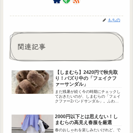
もちの
関連記事
【しまむら】2420円で秋先取
り！バズり中の「フェイクフ
ァーサンダル」
まだ残暑が続く今の時期にチェックし
ておきたいのが、しまむらの「フェイ
クファー2バンドサンダル」。ふわも
こ素材で一気に秋らしさを演出できる
のに、2,420円(税込)というプチプラ価
格が嬉しい大人気アイテムです。履く
2000円以下とは思えない！し
だけで季節感を先取りできるので、シ
まむらの高見え春服を厳選
ンプルなコーデも格上げ。秋のおしゃ
れを始めたい人にぴったりのサンダル
春のおしゃれを楽しみたいけれど、で