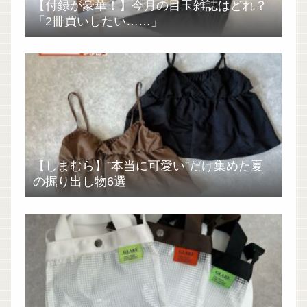
【付録が豪華！】今月の目玉雑誌はどれ？
「2冊買いしたい……」
【しまむら】”本当に可愛い”だけ集めた夏
の掘り出し物6選