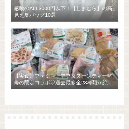
感動のALL3000円以下！【しまむら】の高
見え夏バッグ10選
【実食】ファミマ、アフタヌーンティー監
修の限定コラボ♡過去最多全28種類が絶品
過ぎた！