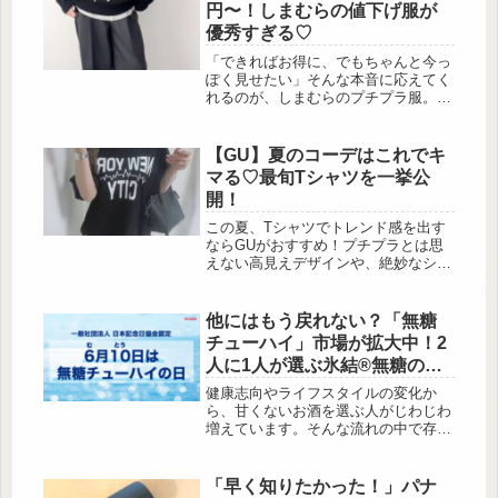
円〜！しまむらの値下げ服が
優秀すぎる♡
「できればお得に、でもちゃんと今っ
ぽく見せたい」そんな本音に応えてく
れるのが、しまむらのプチプラ服。中
でも見逃せないのが、今まさに狙い目
の“値下げアイテム”です。旬なデザイ
ンや、着回し力の高いベーシック服が
【GU】夏のコーデはこれでキ
驚くほど手に取りやすい価格になって
マる♡最旬Tシャツを一挙公
いることも多く、宝探し感覚で楽しめ
開！
るのが魅力。今回は、そんなしまむら
の値下げプチプラ服に注目し、大人目
この夏、Tシャツでトレンド感を出す
線で「これは使える！」と思えるアイ
ならGUがおすすめ！プチプラとは思
テムをピックアップしていきます！旬
えない高見えデザインや、絶妙なシル
なストリートスタイルに！グラフィッ
エットが揃っていますよ。定番から個
クセーターで個性...
性的なアイテムまで幅広くラインナッ
プされているので、お気に入りがきっ
他にはもう戻れない？「無糖
と見つかるはず。オシャレを楽しみな
チューハイ」市場が拡大中！2
がら、夏の快適さも手に入れたい人に
人に1人が選ぶ氷結®無糖の夏
ぴったりのアイテムばかりです。気に
限定フレーバーもチェック
なるTシャツは早めにチェックしてみ
健康志向やライフスタイルの変化か
てくださいね！ストリート感とモード
ら、甘くないお酒を選ぶ人がじわじわ
感を両立した一枚 出典:aiai.mini様ご
増えています。そんな流れの中で存在
提供 ...
感を増しているのが、「キリン 氷結®
無糖」♡ 発売からたった5年で市場が
5倍に膨らんだという「無糖チューハ
「早く知りたかった！」パナ