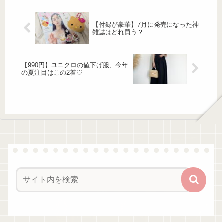
出来るベストは、ロングシーズン着回
せるのでコストパフォーマンスにも優
れていると言えるでしょう。しまむら
【付録が豪華】7月に発売になった神
のオンラインストアでは残念ながら購
雑誌はどれ買う？
入する事が出来ないので、最寄りの実
店舗へパトロールに出かけてください
ね♡デザインが気になる！しまむらの
「バルーンベスト」 ...
【990円】ユニクロの値下げ服、今年
の夏注目はこの2着♡