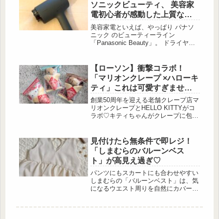
イ」ブームの背 […]
ソニックビューティ、 美容家
電初心者が感動した上質な美
の変化
美容家電といえば、やっぱり パナソ
ニック のビューティーライン
「Panasonic Beauty」。 ドライヤ
ー、歯ブラシ、ナノスチーマー、美顔
器まで…”キレイになれる家電”がフル
ラインで揃う世界 […]
【ローソン】衝撃コラボ！
「マリオンクレープ ×ハローキ
ティ」これは可愛すぎません
か！
創業50周年を迎える老舗クレープ店マ
リオンクレープとHELLO KITTYがコ
ラボ♡キティちゃんがクレープに包ま
れた、ふわふわでキュートな「マリオ
ンクレープ × HELLO KITTY ぬいぐる
みチャームBOOK」が登場 […]
見付けたら無条件で即レジ！
「しまむらのバルーンベス
ト」が高見え過ぎ♡
パンツにもスカートにも合わせやすい
しまむらの「バルーンベスト」は、気
になるウエスト周りを自然にカバー
し、抜け感のある両Vネックは前後
2WAY仕様で着回し力を発揮します。
レイヤードスタイルでも1枚でも着用