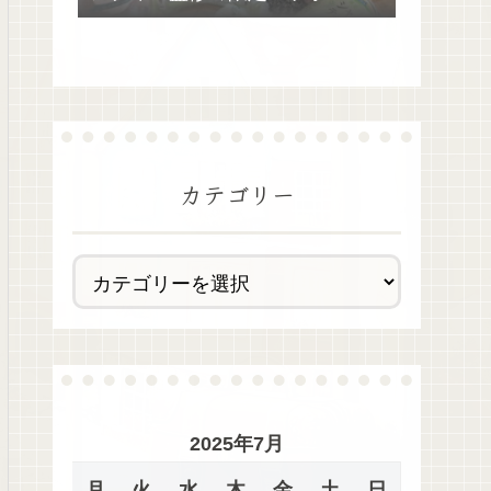
去最多全28種類が絶品過ぎた！
カテゴリー
2025年7月
月
火
水
木
金
土
日