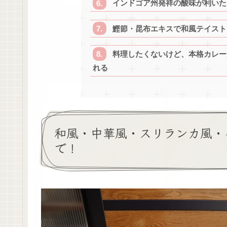
インドゴア州発祥の酸味が利いた
鰹節・昆布エキスで和風テイスト
料理したくないけど、本格カレー
れる
和風・中華風・スリランカ風・
で！