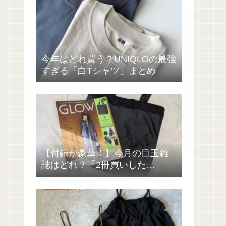
今年はどれ買う？UNIQLOの最強
すぎる「白Tシャツ」まとめ
【付録が豪華！】今月の目玉雑
誌はどれ？「2冊買いした
い……」