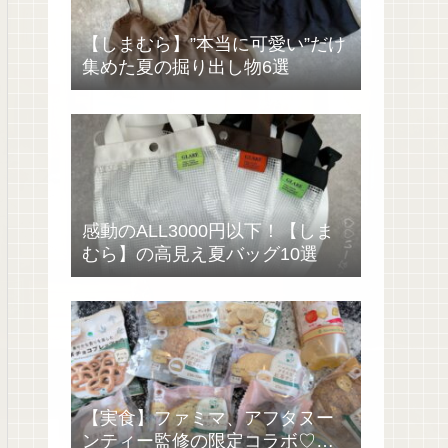
【しまむら】”本当に可愛い”だけ
集めた夏の掘り出し物6選
感動のALL3000円以下！【しま
むら】の高見え夏バッグ10選
【実食】ファミマ、アフタヌー
ンティー監修の限定コラボ♡過