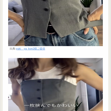
出典:
yuki__ya_kon2様ご提供