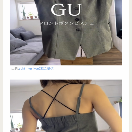
出典:
yuki__ya_kon2様ご提供