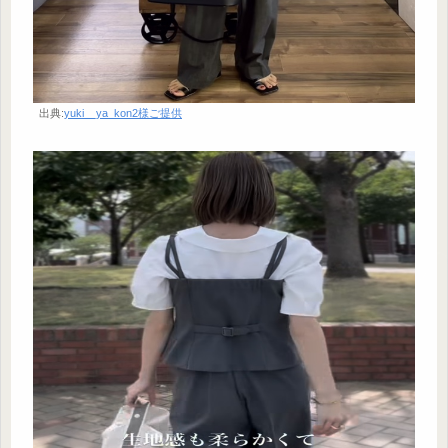
出典:
yuki__ya_kon2様ご提供