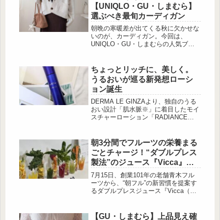
しみたい♡と考えている方は見逃し厳
【UNIQLO・GU・しまむら】
禁ですよ。
選ぶべき最旬カーディガン
朝晩の寒暖差が出てくる秋に欠かせな
いのが、カーディガン。今回は、
UNIQLO・GU・しまむらの人気ブラ
ンドから、この秋注目のカーディガン
を厳選してご紹介します！どれもトレ
ンド感がありつつ、シンプルで大人っ
ちょっとリッチに、美しく。
ぽいデザインが魅力。オンオフ問わず
うるおいが巡る新発想ローシ
着回せるうえに、羽織るだけで“こな
ョン誕生
れ感”が手に入るアイテムばかりで
す。お仕事にも週末のおでかけにもぴ
DERMA LE GINZAより、独自のうる
ったりな、秋の新定番カーデをぜひチ
おい設計「肌水脈※」に着目したモイ
ェックしてみてください♡羽織るだけ
スチャーローション「RADIANCE
で自然と抜け感が出るリラックスシル
FIRM MOISTURE LOTION」が新発
エット ...
売。乾燥でゆらぎやすい肌に向け
て、”受け入れ […]
朝3分間でフルーツの栄養まる
ごとチャージ！“ダブルプレス
製法”のジュース『Vicca』が
定期便で新登場！
7月15日、創業101年の老舗青木フル
ーツから、“朝フル”の新習慣を提案す
るダブルプレスジュース『Vicca（ヴ
ィッカ）』が登場。”非加熱かつ、“コ
ールドプレス製法×高圧製法” によ
り、フルーツや野菜の栄養と風味をそ
【GU・しまむら】上品見え確