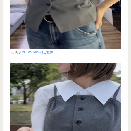
出典:
yuki__ya_kon2様ご提供