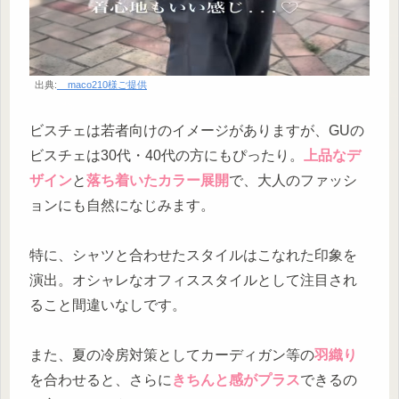
出典:
__maco210様ご提供
ビスチェは若者向けのイメージがありますが、GUの
ビスチェは30代・40代の方にもぴったり。
上品なデ
ザイン
と
落ち着いたカラー展開
で、大人のファッシ
ョンにも自然になじみます。
特に、シャツと合わせたスタイルはこなれた印象を
演出。オシャレなオフィススタイルとして注目され
ること間違いなしです。
また、夏の冷房対策としてカーディガン等の
羽織り
を合わせると、さらに
きちんと感がプラス
できるの