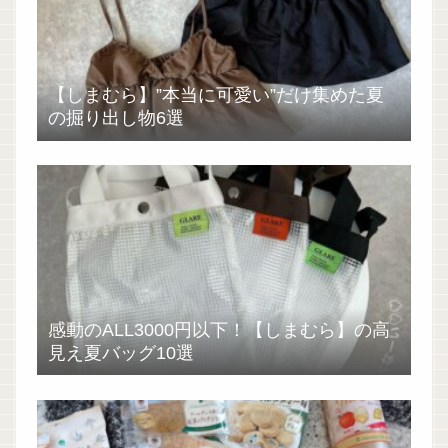
【しまむら】”本当に可愛い”だけ集めた夏
の掘り出し物6選
感動のALL3000円以下！【しまむら】の高
見え夏バッグ10選