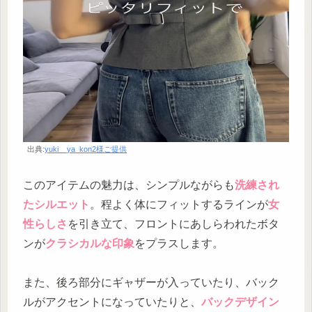
出典:
yuki__ya_kon2様ご提供
このアイテムの魅力は、シンプルながらも
洗練され
たシルエット
。程よく体にフィットするラインが
女
性らしさ
を引き立て、フロントにあしらわれたボタ
ンが
クラシカルな印象
をプラスします。
また、後ろ部分にギャザーが入っていたり、バック
ルがアクセントになっていたりと、
バックデザイン