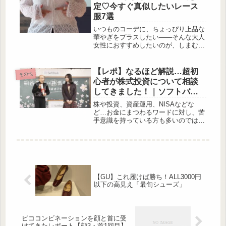
のまま閉じ込めたジュースが、冷蔵便
定♡今すぐ真似したいレース
のサブスクであなたの家に届きます。
服7選
「おいしく、手軽に、キレイを育てた
い」そんな現代人にぴったりのフルー
いつものコーデに、ちょっぴり上品な
ツ習慣が誕生したので、是非最後まで
華やぎをプラスしたい——そんな大人
読んでみてくださいね♡毎朝3分、フ
女性におすすめしたいのが、しまむ
ルーツの力で始まる“朝フル生活”...
ら・GUのレース&コラボアイテム。
繊細なレースやこだわりのデザインな
ら、プチプラでも一気に垢抜けた雰囲
【レポ】なるほど解説…超初
その他
気が叶 […]
心者が株式投資について相談
してきました！｜ソフトバン
ク主催イベント「桐谷先生の
株や投資、資産運用、NISAなどな
株青空教室~この春、投資迷子
ど…お金にまつわるワードに対し、苦
手意識を持っている方も多いのではな
を卒業~」
いでしょか？今回は、ソフトバンクが
株式分割と株主優待制度の新設を記念
したイベント「桐谷先生の株青空教室
~この春、投資迷子を卒業~」の様子
と、同日に行われた「株と家計の相談
会」を紹介します。相談会では、実際
【GU】これ履けば勝ち！ALL3000円
に株式投資初心者のみなさんが聞きた
以下の高見え「最旬シューズ」
いであろう質問を相談してきましたよ
♪ソフトバンクの‟株”のイベント！桐谷
先生の株青空教室~この春...
ピココンビネーションを顔と首に受
けてきたレポート【顔3・首1回目】