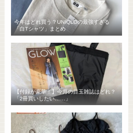
今年はどれ買う？UNIQLOの最強すぎる
「白Tシャツ」まとめ
【付録が豪華！】今月の目玉雑誌はどれ？
「2冊買いしたい……」