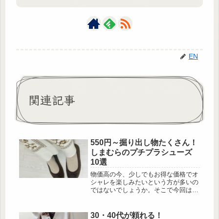
EN
関連記事
550円～掘り出し物たくさん！
しまむらのプチプラシューズ
10選
物価高の今、少しでもお得な価格でオ
シャレを楽しみたいという方が多いの
ではないでしょうか。そこで今回は、
プチプラで購入可能なしまむらのシュ
ーズを厳選して紹介します！値下げ品
も豊富なので、足元からオシャレを楽
30・40代が頼れる！