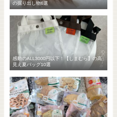
の掘り出し物6選
感動のALL3000円以下！【しまむら】の高
見え夏バッグ10選