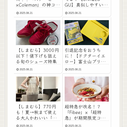
×Coleman」の神コラ
GU】真似しやすい洗
ボが実現！
練モノトーンコーデ
2025.08.21
2025.08.21
のコツ
【しまむら】3000円
引退記念をおうち
以下！値下げも狙え
に！【ドクターイエ
る旬のシューズ特集
ロー】富士山プリン
ト付き折りたたみテ
2025.08.21
2025.08.21
ーブルが便利すぎる
♡
【しまむら】770円
超特急が改名！？
も！夏→秋まで使え
「Fibee」×「超特
る大人かわいい「ベ
急」が期間限定コラ
スト・ビスチェ」を
ボ
2025.08.21
2025.08.21