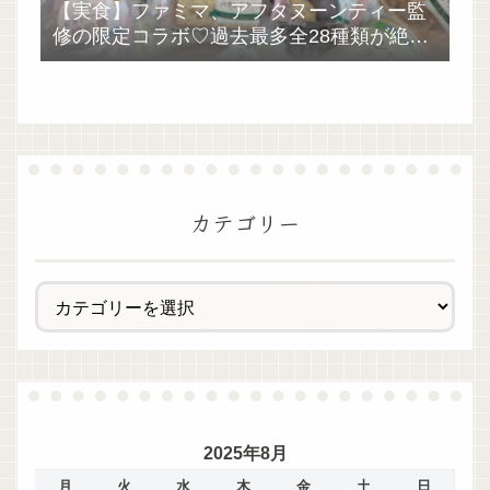
【実食】ファミマ、アフタヌーンティー監
修の限定コラボ♡過去最多全28種類が絶品
過ぎた！
カテゴリー
2025年8月
月
火
水
木
金
土
日