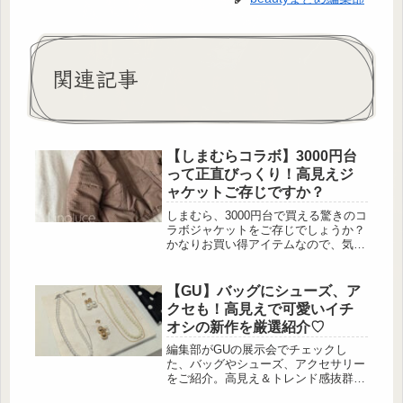
関連記事
【しまむらコラボ】3000円台
って正直びっくり！高見えジ
ャケットご存じですか？
しまむら、3000円台で買える驚きのコ
ラボジャケットをご存じでしょうか？
かなりお買い得アイテムなので、気に
なった方は年内購入が吉です♡しっか
り着込んでも羽織る事が出来る「中綿
ジャケット」 出典:_____1005h様ご提
【GU】バッグにシューズ、ア
供 出典:_____1005h様ご提供 インフ
クセも！高見えで可愛いイチ
ルエンサーのmegumiさんとのコラボ
オシの新作を厳選紹介♡
レーションで誕生した「中綿ジャケッ
ト」は、画像のチェック柄のブラウン
編集部がGUの展示会でチェックし
と無地のブラックから選ぶ事が出来
た、バッグやシューズ、アクセサリー
ま...
をご紹介。高見え＆トレンド感抜群の
優秀アイテムが勢ぞろいしていました