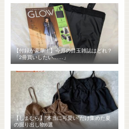
【付録が豪華！】今月の目玉雑誌はどれ？
「2冊買いしたい……」
【しまむら】”本当に可愛い”だけ集めた夏
の掘り出し物6選