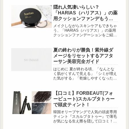
♡今回はその中から、とくに大人女子
におすすめしたい新作だけを厳選して
隠れ人気凄いらしい？
ご紹介します。プチプラでおしゃれを
「HARIAS（ハリアス）」の薬
楽しみたい方、必見です！上品さを演
用クッションファンデもう試
出するパールアイテム 出典:beautyま
した？
とめ 大人の装いに欠かせないパール
メイクしながらスキンケアもできちゃ
モチーフが、GUならプチプラで楽し
う、「HARIAS（ハリアス）」の薬用
めます。パールライクネックレスは、
クッションファンデーションをご紹介
ボリューム感のあるフェ...
♡ 国内製薬会社・東洋新薬との共同
開発で生まれた医薬部外品で、シワ改
善・美白・肌荒れ防止の有効成分に加
夏の終わりが勝負！紫外線ダ
え、美容成分 […]
メージをリセットするアフタ
ーサン美容完全ガイド
はじめに 夏が終わる頃、「なんとな
く肌がくすんで見える」「シミが増え
た気がする」「乾燥しやすくなった」
と感じる方は多いのではないでしょう
か。 その原因は、夏の間に蓄積した
紫外線ダメージかもしれません。 紫
【口コミ】FORBEAUT(フォ
外線は日焼けを引 […]
ービュート)スカルプタトゥー
で頭皮ティント！
韓国オリーブヤングで人気の頭皮専用
ティント『スカルプタトゥー』で薄毛
が気になる生え際を隠して口コミ！頭
皮がどれくらい染まるのか画像で比較