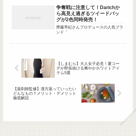
したり持続期間や使い方についてもま
とめました。
争奪戦に注意して！Darichか
ら高見え過ぎるツイードバッ
グが2色同時発売！
齊藤早紀さんプロデュースの人気ブラ
ンド「
【しまむら】大人女子必見！夏コー
デが即垢抜ける爽やかホワイトアイ
テム5選
【薬剤師監修】漢方薬っていったい
どんなもの？メリット・デメリット
徹底解説