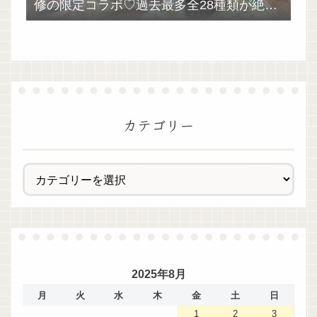
修の限定コラボ♡過去最多全28種類が絶品
過ぎた！
カテゴリー
2025年8月
月
火
水
木
金
土
日
1
2
3