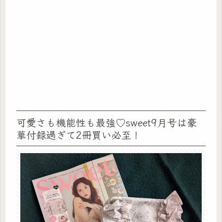
可愛さも機能性も最強♡sweet9月号は豪
華付録過ぎて2冊買い必至！