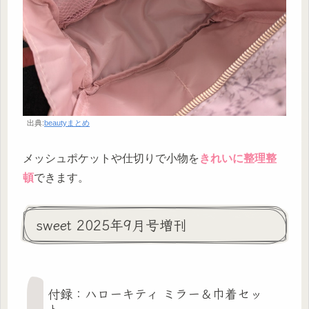
出典:
beautyまとめ
メッシュポケットや仕切りで小物を
きれいに整理整
頓
できます。
sweet 2025年9月号増刊
付録：ハローキティ ミラー＆巾着セッ
ト