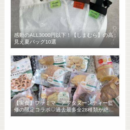
感動のALL3000円以下！【しまむら】の高
見え夏バッグ10選
【実食】ファミマ、アフタヌーンティー監
修の限定コラボ♡過去最多全28種類が絶品
過ぎた！