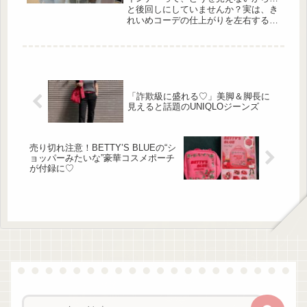
クルーネックTシャツ」 出典:ぷぅう
と後回しにしていませんか？実は、き
様ご提供 コットン見えするルックス
れいめコーデの仕上がりを左右するの
とサラリとしていて快...
はインナー選びだったりします。 そ
んなインナー難民を救ってくれるの
が、ワークマン×ワコールの共同開発
シリーズ。プチプラ […]
「詐欺級に盛れる♡」美脚＆脚長に
見えると話題のUNIQLOジーンズ
売り切れ注意！BETTY’S BLUEの“シ
ョッパーみたいな”豪華コスメポーチ
が付録に♡