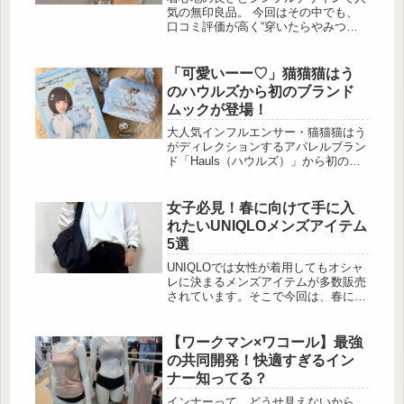
気の無印良品。 今回はその中でも、
口コミ評価が高く“穿いたらやみつ
き”と話題のフランネルロングパンツ
に注目！ おうち時間はもちろん、ち
ょっとした外出にも使える万能アイテ
「可愛いーー♡」猫猫猫はう
ムで、快適さとおしゃれ見えを両立し
のハウルズから初のブランド
てくれる優秀パンツです♡無印良品の
ムックが登場！
シーンを選ばない快適な穿き心地のロ
ングパンツ 出典:mujistaff.daimyo様ご
大人気インフルエンサー・猫猫猫はう
提供 無印良品の「フランネルロング
がディレクションするアパレルブラン
パンツ」は、オンラインストアで
ド「Hauls（ハウルズ）」から初のブ
★4.7の...
ランドムックが登場しました！ 本人
完全プロデュースのバニティショルダ
ーバッグとヘアクリップが付録にな
女子必見！春に向けて手に入
り、本誌でしかゲットできない限定ア
れたいUNIQLOメンズアイテム
イテムです♡ Hauls バニティショルダ
5選
ーバッグ＆ヘアクリップBOOK
produced by 猫猫猫はう 出典:beauty
UNIQLOでは女性が着用してもオシャ
まとめ 付録：バニティショルダーバ
レに決まるメンズアイテムが多数販売
ッグ＆ヘ...
されています。そこで今回は、春に向
けて手に入れて損のないメンズアイテ
ムだけをピックアップしてみました！
「レディース以外のアイテムはちょっ
【ワークマン×ワコール】最強
と…」と敬遠していると勿体ないの
の共同開発！快適すぎるイン
で、是非ショッピングの参考にしてみ
ナー知ってる？
てくださいね♡カジュアルにもきれい
めにも着られる「エアリズムコットン
インナーって、どうせ見えないから…