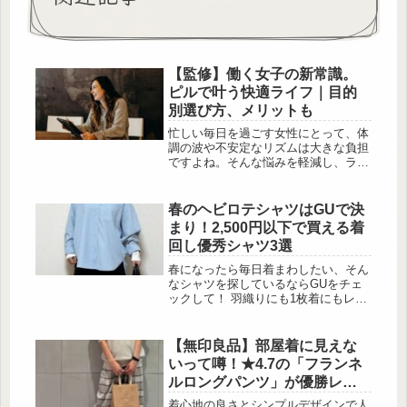
【監修】働く女子の新常識。
ピルで叶う快適ライフ｜目的
別選び方、メリットも
忙しい毎日を過ごす女性にとって、体
調の波や不安定なリズムは大きな負担
ですよね。そんな悩みを軽減し、ライ
フスタイルをより快適に整える選択肢
が「ピル」です。「避妊目的で飲むも
のじゃないの？」と思う人もいるかも
春のヘビロテシャツはGUで決
しれませんが、ピルには目的に合わせ
まり！2,500円以下で買える着
て選べる種類とメリットがあります。
回し優秀シャツ3選
今回はピルの基本について、あんしん
漢方薬剤師の中田早苗さんに教えてい
春になったら毎日着まわしたい、そん
ただきます。忙しい毎日にピルがある
なシャツを探しているならGUをチェ
とどう変わる？ 出典:Unsplash 仕事...
ックして！ 羽織りにも1枚着にもレイ
ヤードにも使える、ヘビロテ間違いな
しのシャツが2,500円以下で揃ってい
ます。コーディネートのお手本もあわ
【無印良品】部屋着に見えな
せてご紹介 […]
いって噂！★4.7の「フランネ
ルロングパンツ」が優勝レベ
ル
着心地の良さとシンプルデザインで人