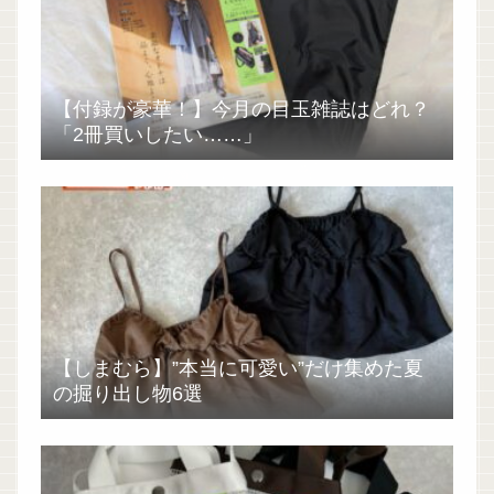
【付録が豪華！】今月の目玉雑誌はどれ？
「2冊買いしたい……」
【しまむら】”本当に可愛い”だけ集めた夏
の掘り出し物6選