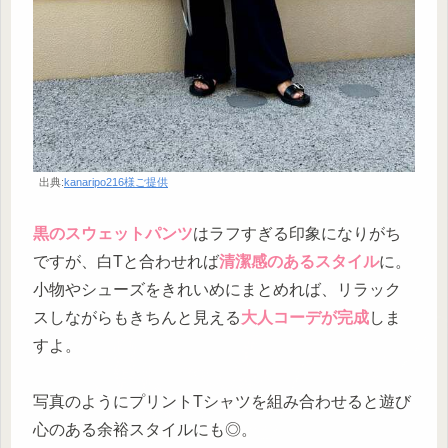
出典:
kanaripo216様ご提供
黒のスウェットパンツ
はラフすぎる印象になりがち
ですが、白Tと合わせれば
清潔感のあるスタイル
に。
小物やシューズをきれいめにまとめれば、リラック
スしながらもきちんと見える
大人コーデが完成
しま
すよ。
写真のようにプリントTシャツを組み合わせると遊び
心のある余裕スタイルにも◎。