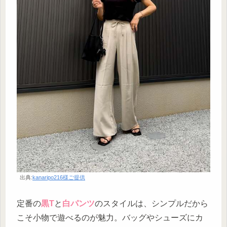
出典:
kanaripo216様ご提供
定番の
黒T
と
白パンツ
のスタイルは、シンプルだから
こそ小物で遊べるのが魅力。バッグやシューズにカ