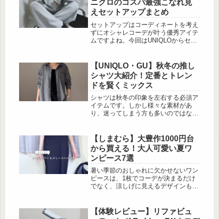
ニクロのコスパ最強こなれ見
えセットアップまとめ
セットアップはコーディネートを考え
ずにオシャレコーデが叶う優秀アイテ
ムですよね。今回はUNIQLOからセッ
トアップアイテムをご紹介。コーディ
ネートに悩む必要がない、楽でおしゃ
れなセットアップを今のうちに手に入
【UNIQLO・GU】秋冬の推し
れましょう。オーバーサイズでこなれ
シャツ大紹介！定番とトレン
感満点 出典:aiai.mini様ご提供 出
ドを賢くミックス
典:yokococo73様ご提供 UNIQLO:Cの
スウェットセットアップは、ゆったり
シャツは秋冬の印象を左右する必須ア
としたシルエットが今っぽい組み合わ
イテムです。しかし様々な素材があ
せで...
り、迷ってしまう方も多いのではない
でしょうか。今回はUNIQLOとGUか
ら名品シャツだけを厳選してご紹介。
素材やシルエットに注目して選べば、
【しまむら】大豊作1000円台
価格以上の満足感が手に入ります。値
から買える！大人可愛い夏ワ
下げ中のアイテムもあり、賢く購入す
ンピース7選
るなら今がチャンスですよ。シンプル
ならではのオシャレさを！ 出
暑い季節のおしゃれに欠かせないワン
典:mi_0730_mk様ご提供 出
ピースは、1枚でコーデが決まるだけ
典:mi_0730_mk様ご提供...
でなく、涼しげに見えるデザインも人
気ですよね♡ 今回はしまむらで見つ
けた、夏にぴったりなワンピースを紹
介します。 細見えするIライン気味
【体験レビュー】リファビュ
で、暑い夏もすっ […]