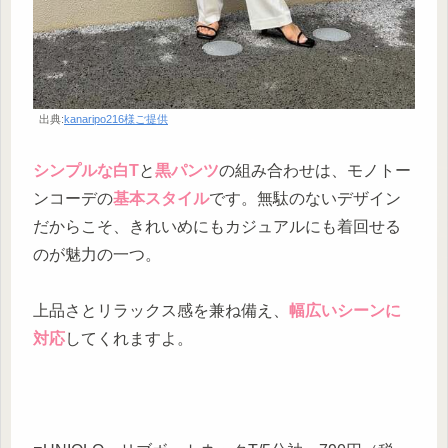
出典:
kanaripo216様ご提供
シンプルな白T
と
黒パンツ
の組み合わせは、モノトー
ンコーデの
基本スタイル
です。無駄のないデザイン
だからこそ、きれいめにもカジュアルにも着回せる
のが魅力の一つ。
上品さとリラックス感を兼ね備え、
幅広いシーンに
対応
してくれますよ。