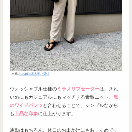
出典:
kanaripo216様ご提供
ウォッシャブル仕様の
ミラノリブセーター
は、きれ
いめにもカジュアルにもマッチする素敵ニット。
黒
のワイドパンツ
と合わせることで、シンプルながら
も
上品な印象
に仕上がります。
通勤はもちろん、休日のお出かけにもおすすめです