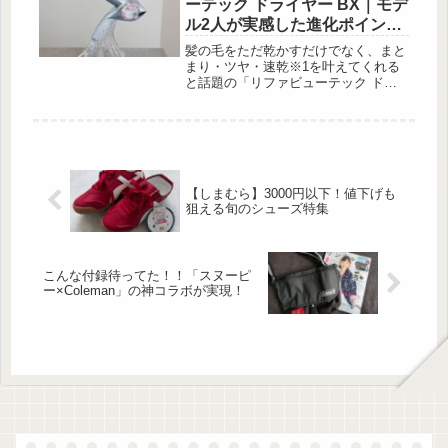
ーテック ドライヤー BX｜モデ
ル2人が実感した進化ポイント
とは？
髪の毛をただ乾かすだけでなく、まと
まり・ツヤ・速乾※1を叶えてくれる
と話題の「リファビューテック ドラ
イヤー BX」。プロ仕様の機能を持ち
ながら、家庭でも扱いやすく進化した
この新型モデルを、実際に2人のモデ
ルが体験してみました。そのリアルな
感想とともに、リファビューテック
ドライヤー BXがどう進化したのかを
【しまむら】3000円以下！値下げも
ご紹介します。※1 当社従来品2021年
狙える旬のシューズ特集
発売ReFa BEAUTECH DRYER PRO
との比較（MTG社調べ）リファビュ
ーテック ドライヤー BXとは？...
こんな付録待ってた！！「スヌーピ
ー×Coleman」の神コラボが実現！