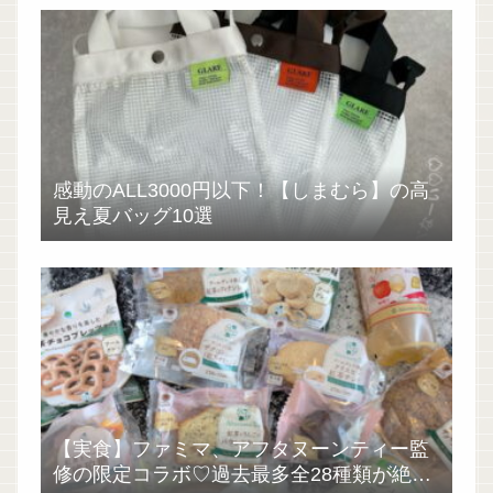
感動のALL3000円以下！【しまむら】の高
見え夏バッグ10選
【実食】ファミマ、アフタヌーンティー監
修の限定コラボ♡過去最多全28種類が絶品