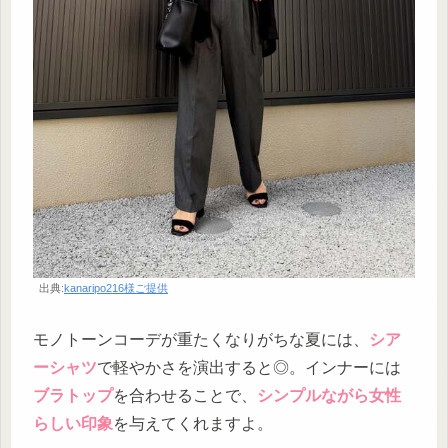
出典:
kanaripo216様ご提供
モノトーンコーデが重たくなりがちな夏には、
シア
ーシャツ
で軽やかさを演出すると◎。インナーには
ブラトップ
を合わせることで、
シンプルながら女性
らしい印象
を与えてくれますよ。