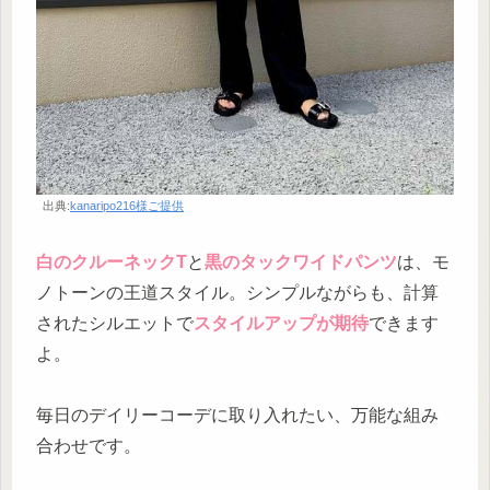
出典:
kanaripo216様ご提供
白のクルーネックT
と
黒のタックワイドパンツ
は、モ
ノトーンの王道スタイル。シンプルながらも、計算
されたシルエットで
スタイルアップが期待
できます
よ。
毎日のデイリーコーデに取り入れたい、万能な組み
合わせです。