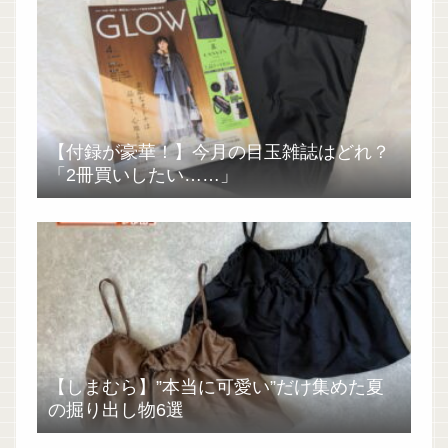
【付録が豪華！】今月の目玉雑誌はどれ？
「2冊買いしたい……」
【しまむら】”本当に可愛い”だけ集めた夏
の掘り出し物6選