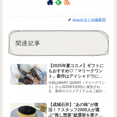
beautyまとめ編集部
関連記事
【2025年夏コスメ】ギフトに
もおすすめ♡「マリークワン
ト」新作はアイシャドウにネ
イル！
今回はMARY QUANT（マリークワン
ト）から2025年5月8日に発売され
る、新作のコスメアイテムをご紹介し
ます。取り上げるのは「カラーシャイ
ン フォーアイズ」「ネイル ポリッシ
ュ」「マット コート」の3アイテム。
【成城石井】“あの味”が復
どれも優秀なので参考にしてくださ
活！？スタッフ2000人が選
い！MARY QUANTはこんなブランド
ぶ“推し惣菜”総選挙を要チェ
MARY QUANT（マリークワント）