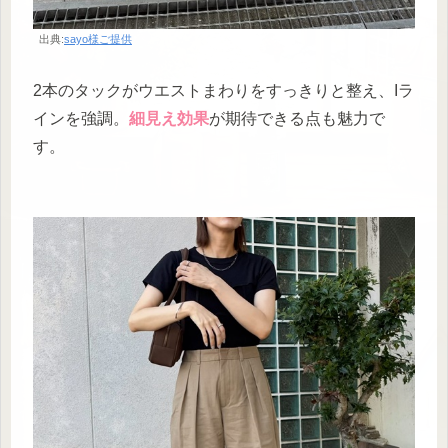
出典:
sayo様ご提供
2本のタックがウエストまわりをすっきりと整え、Iラ
インを強調。
細見え効果
が期待できる点も魅力で
す。