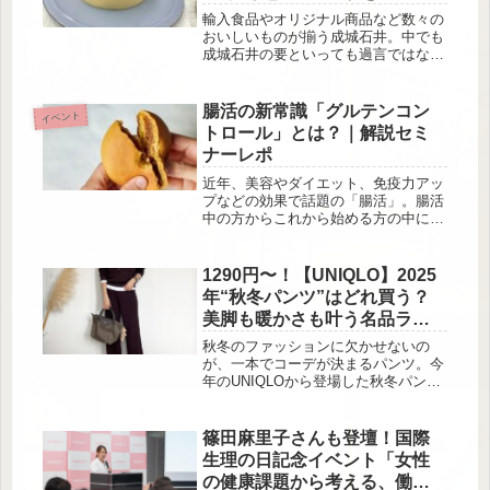
ック
は、1930年にロンドンで誕生したブラ
輸入食品やオリジナル商品など数々の
ンドです。ブランドアイコンのデイジ
おいしいものが揃う成城石井。中でも
ーはかなり有名なので、ご存じの方が
成城石井の要といっても過言ではない
多いのではな...
セントラルキッチンのプロの料理人た
ちが手掛ける自家製惣菜やデザート
は、ファンも多い人気商品です。年間
腸活の新常識「グルテンコン
イベント
370品目以上の新商品が開発されると
トロール」とは？｜解説セミ
いう成城石井では、惜しまれつつも姿
ナーレポ
を消した商品も多くあります。「これ
好きだったのに、いつの間にかなくな
近年、美容やダイエット、免疫力アッ
ってた…」なんて残念な経験をしたこ
プなどの効果で話題の「腸活」。腸活
とがある人も多いのでは。そんな人は
中の方からこれから始める方の中に
絶対に見逃せない企画「成城石井スタ
は、「イマイチ効果を実感できない」
ッフ2,000人が選んだ！復活“...
「腸活の正しい方法を知りたい」と思
っている方もいるのではないでしょう
1290円〜！【UNIQLO】2025
か。株式会社ZENB JAPAN様（ゼン
年“秋冬パンツ”はどれ買う？
ブ ジャパン・ミツカングループ）
美脚も暖かさも叶う名品ライ
（愛知県半田市、以下 ZENB）は、そ
ンナップ
んな方々のために、腸活の専門医・福
秋冬のファッションに欠かせないの
島正嗣先生をお迎えし、腸活の新常識
が、一本でコーデが決まるパンツ。今
「リセット腸活」と、その実践方法
年のUNIQLOから登場した秋冬パンツ
「グルテンコントロール」について解
は、暖かさはもちろん、シルエットの
説するセミナーイベントを...
美しさにもこだわった名品揃いです！
ゆるっとした抜け感のあるトレンドシ
篠田麻里子さんも登壇！国際
ルエットから、オフィスにも使えるき
生理の日記念イベント「女性
れいめラインまで豊富に展開。そこで
の健康課題から考える、働き
今回は、30代・40代の女性におすすめ