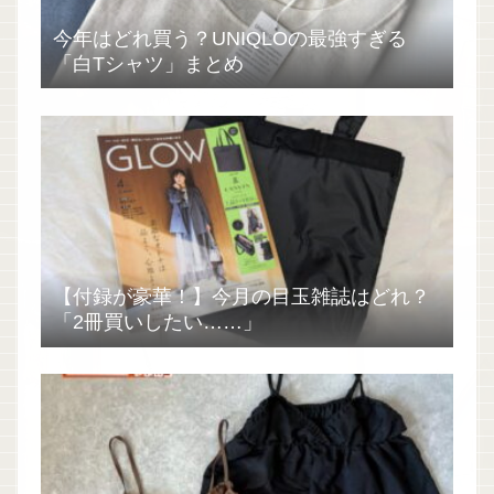
今年はどれ買う？UNIQLOの最強すぎる
「白Tシャツ」まとめ
【付録が豪華！】今月の目玉雑誌はどれ？
「2冊買いしたい……」