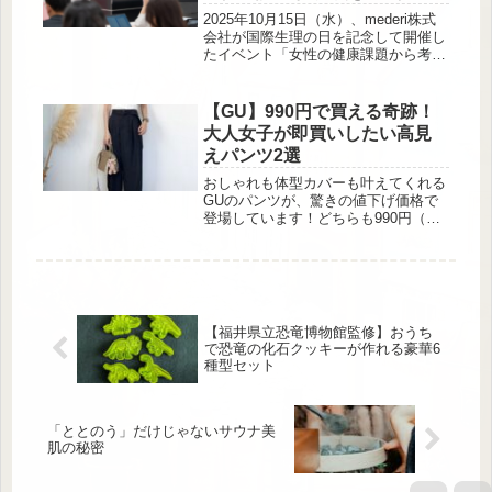
やすい未来」とは
したいUNIQLOの“秋冬パンツ”を厳選
2025年10月15日（水）、mederi株式
してご紹介します♡ラインを拾わない
会社が国際生理の日を記念して開催し
リラックスシルエットが◎ 出
たイベント「女性の健康課題から考え
典:cococl...
る、働きやすい未来」。オンラインピ
ル診療サービス『mederi Pill（メデリ
ピル）』を展開する同社は、生理痛や
【GU】990円で買える奇跡！
PMS、妊娠・出産、更年期といった
大人女子が即買いしたい高見
女性特有の健康課題への理解を深める
えパンツ2選
ことで、企業と協働しながら誰もが働
きやすい職場環境の実現を目指してい
おしゃれも体型カバーも叶えてくれる
ます。女性のライフスタイルに深く焦
GUのパンツが、驚きの値下げ価格で
点を当てた当イベントを、シンデレラ
登場しています！どちらも990円（税
フィット編集部が取材してきまし
込）とは思えないほどの高見えデザイ
た。...
ンで、大人女子の毎日コーデに大活躍
間違いなし。今回は、その中でも特に
おすすめのパンツを2点ピックアップ
してご紹介します♡高見えが叶う人気
のパンツが値下げになってる！ 出
【福井県立恐竜博物館監修】おうち
典:cococloset128 人気のベルテッドワ
で恐竜の化石クッキーが作れる豪華6
イドパンツが、まさかの990円に。程
種型セット
よいワイドシルエットが脚をまっす...
「ととのう」だけじゃないサウナ美
肌の秘密