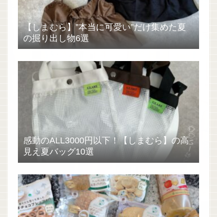
【しまむら】”本当に可愛い”だけ集めた夏
の掘り出し物6選
感動のALL3000円以下！【しまむら】の高
見え夏バッグ10選