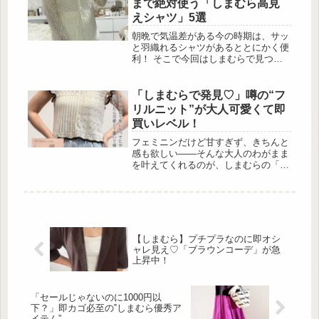
まで絶対使う「しまむら高見
えシャツ」5選
朝晩で気温差がある今の時期は、サッ
と羽織れるシャツがあるととにかく便
利！ そこで今回はしまむらで見つけ
た、1,650円以下で購入出来る高コス
パなプチプラシャツを厳選して紹介し
ます。 シアー素材やレース、ストラ
「しまむらで発見♡」噂の“フ
イプなどトレ […]
リルニット”が大人可愛くて即
買いレベル！
フェミニンだけど甘すぎず、きちんと
感も欲しい――そんな大人のわがまま
を叶えてくれるのが、しまむらの「カ
タフリルスカシニットPO」。プチプ
ラとは思えない上品な素材感と、肩や
袖に施された控えめなフリルデザイン
が絶妙で、30代・40代の大人女子にぴ
ったりな一枚です。きれいめにもカジ
ュアルにも着回せて、1枚で“華やか
【しまむら】プチプラなのに即オシ
さ”と“こなれ感”が手に入る優秀トップ
ャレ見え♡「ブラウンコーデ」が急
ス。今回は、話題のフリルニットの魅
上昇中！
力と、おすすめコーデをご紹介します
♡可愛すぎ！しまむらの「フリルニッ
ト」で大人フェ...
「セールじゃないのに1000円以
下？」即カゴ必至の‟しまむら優秀ア
イテム”