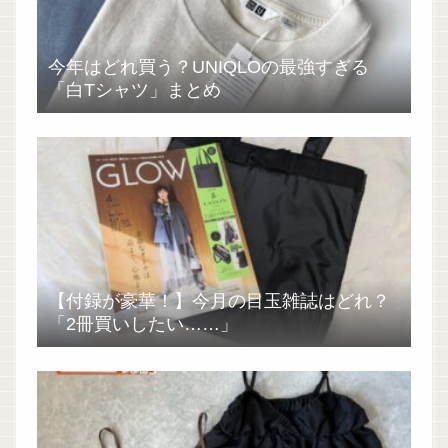
今年はどれ買う？UNIQLOの最強すぎる
「白Tシャツ」まとめ
【付録が豪華！】今月の目玉雑誌はどれ？
「2冊買いしたい……」