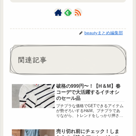
beautyまとめ編集部
関連記事
破格の999円〜！【H＆M】春
コーデで大活躍するイチオシ
のセール品
プチプラな価格でGETできるアイテム
が勢ぞろいするH&M。プチプラであ
りながら、トレンドをしっかり押さえ
たラインナップが揃っているので、春
のコーディネートにもぴったりです。
さらに値下げされたアイテムは、スタ
売り切れ前にチェック！しま
イリングの幅を広げるチャンス！カジ