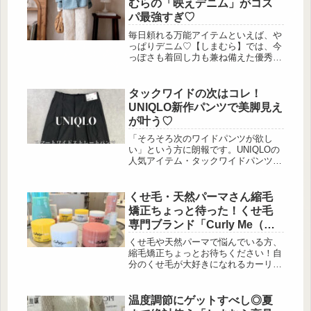
むらの「映えデニム」がコス
ュアルからきれいめまで、さまざまな
パ最強すぎ♡
シーンで活躍すること間違いなしで
す。そこで今回は、H&Mのおすすめ
毎日頼れる万能アイテムといえば、や
なセールアイテムをご紹介します♪定
っぱりデニム♡【しまむら】では、今
番のボーダーニットは1枚あると便
っぽさも着回し力も兼ね備えた優秀デ
利！ 出...
ニムが勢ぞろい！トレンドに敏感な大
人女子からも注目を集めるアイテムの
中から、今回は特におすすめの「映え
タックワイドの次はコレ！
デニム」を厳選してご紹介します♪キ
UNIQLO新作パンツで美脚見え
ュートな刺繍がポイント♪ 出
が叶う♡
典:hiro77and 前身頃や後身頃、袖にか
けて散りばめられたカラフルな刺繍
「そろそろ次のワイドパンツが欲し
が、遊び心を感じさせる一着。ライト
い」という方に朗報です。UNIQLOの
カラーのデニムは爽やかさもあり、春
人気アイテム・タックワイドパンツに
夏のコーディネートに...
続く新定番として今注目を集めている
のが「スマートワイドストレートパン
ツ」。 ツータック仕様による美しい
くせ毛・天然パーマさん縮毛
縦ラインで、3 […]
矯正ちょっと待った！くせ毛
専門ブランド「Curly Me（カ
ーリーミー）」から新作トリ
くせ毛や天然パーマで悩んでいる方、
ートメント
縮毛矯正ちょっとお待ちください！自
分のくせ毛が大好きになれるカーリー
ヘアブランド「Curly Me（カーリーミ
ー）」をご存じですか？カーリーミー
から約3年の開発期間を経て完成した
温度調節にゲットすべし◎夏
待望の新 […]