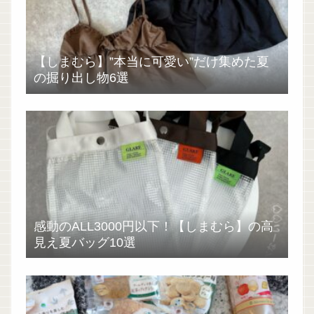
【しまむら】”本当に可愛い”だけ集めた夏
の掘り出し物6選
感動のALL3000円以下！【しまむら】の高
見え夏バッグ10選