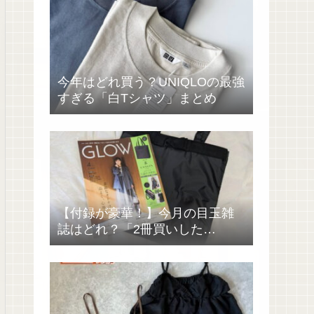
今年はどれ買う？UNIQLOの最強
すぎる「白Tシャツ」まとめ
【付録が豪華！】今月の目玉雑
誌はどれ？「2冊買いした
い……」