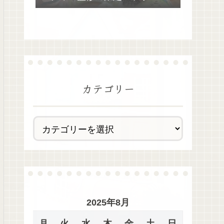
去最多全28種類が絶品過ぎた！
カテゴリー
2025年8月
月
火
水
木
金
土
日