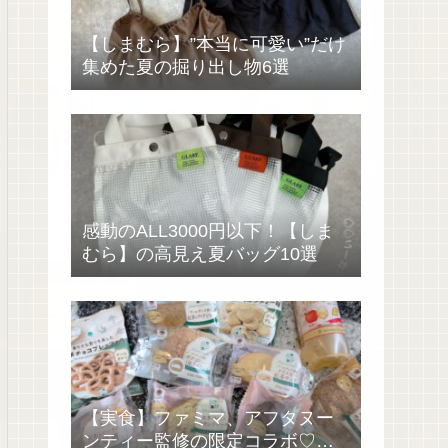
【しまむら】”本当に可愛い”だけ
集めた夏の掘り出し物6選
感動のALL3000円以下！【しま
むら】の高見え夏バッグ10選
【実食】ファミマ、アフタヌー
ンティー監修の限定コラボ♡過