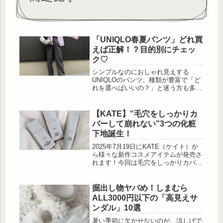
「UNIQLO春夏パンツ」どれ買
えば正解！？目的別にチェッ
ク♡
シンプルなのにおしゃれ見えする
UNIQLOのパンツ。種類が豊富で「ど
れを選べばいいの？」と迷う方も多い
のでは。 きれいめに決めたい日、ラ
クして上品に見せたい日、今っぽくト
レンドを取り入れたい日……目的によ
【KATE】‟毛穴をしっかりカ
って、選ぶべき一 […]
バーして崩れない”3つの化粧
下地誕生！
2025年7月19日にKATE（ケイト）か
ら様々な新作コスメアイテムが発売さ
れます！今回は毛穴をしっかりカバー
して崩れない「ケイト ポアレスキー
パー」をご紹介します。毛穴をしっか
りカバーして崩れない「ケイト ポア
掘出し物ヤバめ！しまむら
レスキーパー」 出典:beautyまとめ 毛
ALL3000円以下の「高見えサ
穴をしっかりカバーして崩れない「ケ
ンダル」10選
イト ポアレスキーパー」は、夏メイ
クに大活躍間違いなしのアイテム！こ
暑い季節に欠かせないのが、涼しげで