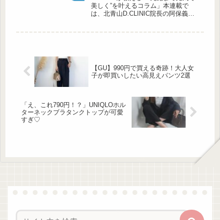
躍。ワードローブの軸になる一着を見
美しく”を叶えるコラム」本連載で
つけて、冬コーデをさりげなく格上げ
は、北青山D.CLINIC院長の阿保義久
しましょう。アンサンブルで着回し抜
先生が、忙しい現代女性の健康と美を
群カーディガン 出典...
守るヒントをお届けします。「秋、あ
った？」──そんな声が聞こえてきそ
うな今年。日中は20℃前後と過ごしや
すいものの、朝晩はぐっと冷え込み、
薄手のコートが恋しい季節になりまし
【GU】990円で買える奇跡！大人女
た。昼と夜の寒暖差に体がついていか
子が即買いしたい高見えパンツ2選
ず、なんとなく重だるい、手足が冷え
る、肌の調子が揺らぐ。そんな不調を
感じていませんか？この、気温のアッ
プダウンこそが、自律...
「え、これ790円！？」UNIQLOホル
ターネックブラタンクトップが可愛
すぎ♡