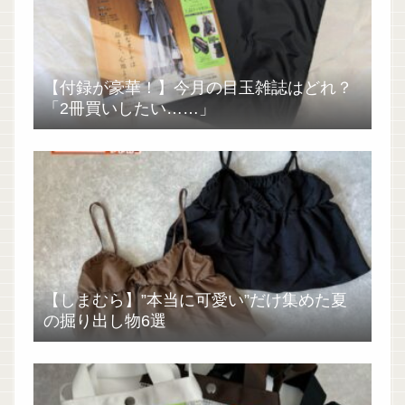
【付録が豪華！】今月の目玉雑誌はどれ？
「2冊買いしたい……」
【しまむら】”本当に可愛い”だけ集めた夏
の掘り出し物6選