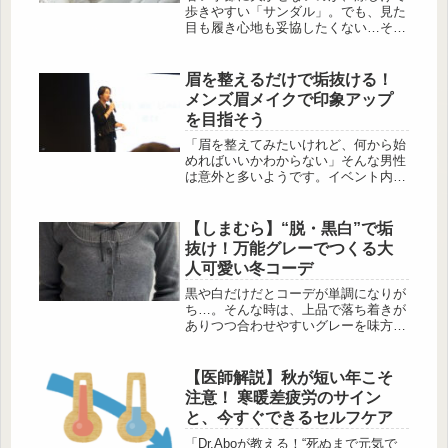
ちらは乾燥肌さんのカサつき毛穴向け
歩きやすい「サンダル」。でも、見た
の「FORドライ」・混合...
目も履き心地も妥協したくない…そん
なあなたにぴったりなのが、しまむら
で買える高コスパサンダルたち！今回
はなんとすべて3,000円以下で手に入
眉を整えるだけで垢抜ける！
る、トレンド感ばっちりの優秀サンダ
メンズ眉メイクで印象アップ
ルを厳選してご紹介します。プチプラ
を目指そう
でも“ちゃんと可愛い”一足を探してい
る人、必見です♡エアソールとチュー
「眉を整えてみたいけれど、何から始
ル素材の組み合わせが絶妙なサンダル
めればいいかわからない」そんな男性
この投稿をInstagramで見る ...
は意外と多いようです。イベント内で
紹介された調査によると、30〜40代男
性の半数以上が美容に興味を持ってい
る一方で、眉メイク経験者は1割程
【しまむら】“脱・黒白”で垢
度。その理由と […]
抜け！万能グレーでつくる大
人可愛い冬コーデ
黒や白だけだとコーデが単調になりが
ち…。そんな時は、上品で落ち着きが
ありつつ合わせやすいグレーを味方
に。 今回はしまむらで見つけた、旬
の質感とシルエットが楽しめるグレー
アイテムを厳選。アンサンブルやカー
【医師解説】秋が短い年こそ
ディガン、オフショルニットま
注意！ 寒暖差疲労のサイン
で、”きれいめ”も”可愛い”も両立でき
と、今すぐできるセルフケア
ます。 手持ちのカラーともなじみや
すく、体型カバーやレイヤードにも活
「Dr.Aboが教える！“死ぬまで元気で