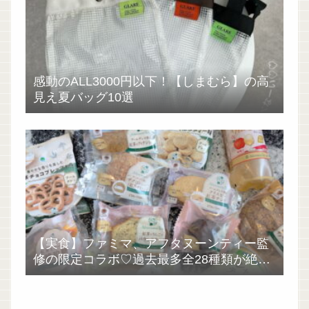
感動のALL3000円以下！【しまむら】の高
見え夏バッグ10選
【実食】ファミマ、アフタヌーンティー監
修の限定コラボ♡過去最多全28種類が絶品
過ぎた！