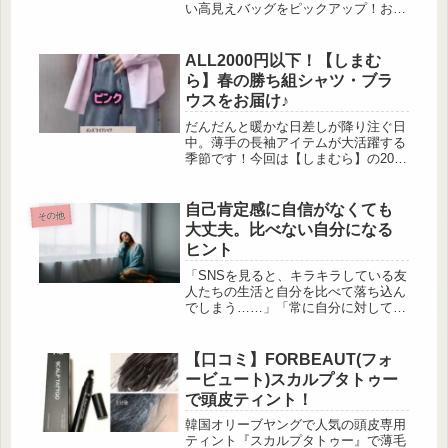
速乾、抗菌防臭、吸湿・放湿機能を兼
い高見えバッグをピックアップ！お出
ね備えたハイスペ...
かけが楽しくなるバッグをお得にゲッ
トできるチャンスを見逃さないでくだ
さいね！ ánuans Special Bag B […]
ALL2000円以下！【しまむ
ら】春の勝ち組シャツ・ブラ
ウスをお届け♪
だんだんと暖かな日差しが降り注ぐ日
中。薄手の長袖アイテムが大活躍する
季節です！今回は【しまむら】の2000
円以下で買えちゃうシャツ・ブラウス
を、コーディネートを交えながら5選
でお届けします。
自己肯定感に自信がなくても
その他
大丈夫。比べない自分になる
ヒント
「SNSを見ると、キラキラしている友
人たちの生活と自分を比べて落ち込ん
でしまう……」「常に自分に対して自
信が持てない」そんな風に思ったこと
はありませんか？ 自己肯定感が低か
ったり、自分に厳しすぎたりするクセ
【口コミ】FORBEAUT(フォ
は、小さな習慣を意識することで改善
ービュート)スカルプタトゥー
できます。今回は、自己肯定感につい
で頭皮ティント！
て、あんしん漢方薬剤師の山形ゆかり
さんに解説いただきます。どうして他
韓国オリーブヤングで人気の頭皮専用
人とこんなに比べてしまうんだろう？
ティント『スカルプタトゥー』で薄毛