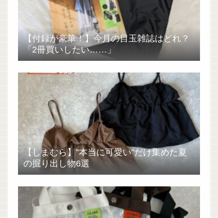
【付録が豪華！】今月の目玉雑誌はどれ？
「2冊買いしたい……」
【しまむら】”本当に可愛い”だけ集めた夏
の掘り出し物6選