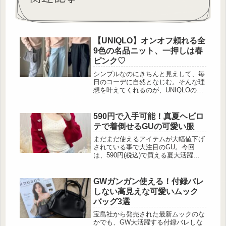
【UNIQLO】オンオフ頼れる全
9色の名品ニット、一押しは春
ピンク♡
シンプルなのにきちんと見えして、毎
日のコーデに自然となじむ。そんな理
想を叶えてくれるのが、UNIQLOの定
番ニット「ウォッシャブルミラノリブ
クルーネックセーター」です。洗濯機
で洗える手軽さと、上品なハリ感を兼
590円で入手可能！真夏ヘビロ
ね備えた一枚は、デイリーから通勤ま
テで着倒せるGUの可愛い服
で幅広く活躍。今回はアイテムの魅力
に加え、カラーを活かした着こなし例
まだまだ使えるアイテムが大幅値下げ
もあわせてご紹介します。オンオフを
されている事で大注目のGU。今回
問わず活躍する名品「ウォッシャブル
は、590円(税込)で買える夏大活躍の
ミラノリブクルーネックセーター」
アイテムをご紹介します。CUTEなハ
この投稿をInstagramで見る...
イスペックキャミソール 出典:AIRI様
ご提供 「コットンブレンドクロップ
GWガンガン使える！付録バレ
ドキャミソール(ドライ)(ハート)」
しない高見えな可愛いムック
は、肌触りが良く着心地も快適なポイ
バッグ3選
ンテール素材を使用しており、羽織り
アイテムとのレイヤードスタイルがオ
宝島社から発売された最新ムックのな
ススメのアイテム。ストレッチ、吸汗
かでも、GW大活躍する付録バレしな