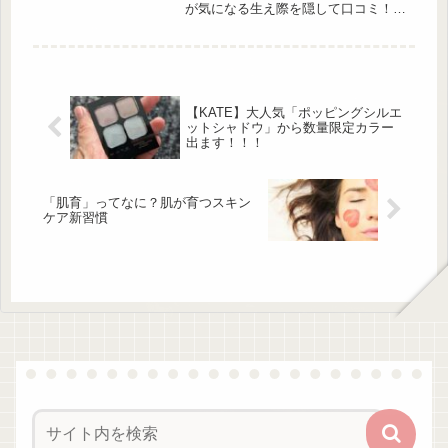
出典:Unsplash そもそも、「...
が気になる生え際を隠して口コミ！頭
皮がどれくらい染まるのか画像で比較
したり持続期間や使い方についてもま
とめました。
【KATE】大人気「ポッピングシルエ
ットシャドウ」から数量限定カラー
出ます！！！
「肌育」ってなに？肌が育つスキン
ケア新習慣