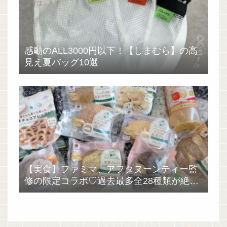
感動のALL3000円以下！【しまむら】の高
見え夏バッグ10選
【実食】ファミマ、アフタヌーンティー監
修の限定コラボ♡過去最多全28種類が絶品
過ぎた！