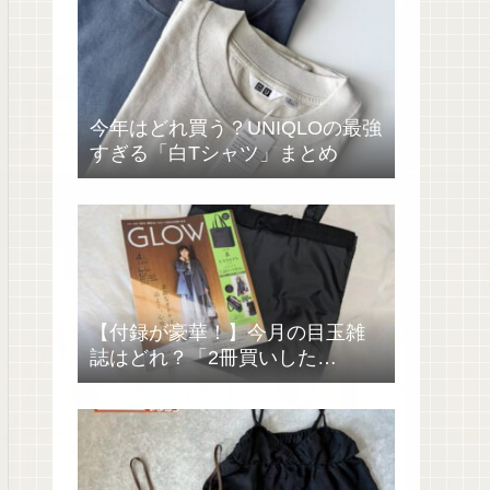
今年はどれ買う？UNIQLOの最強
すぎる「白Tシャツ」まとめ
【付録が豪華！】今月の目玉雑
誌はどれ？「2冊買いした
い……」