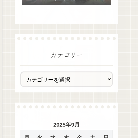
去最多全28種類が絶品過ぎた！
カテゴリー
2025年9月
月
火
水
木
金
土
日