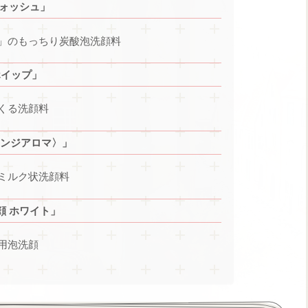
ウォッシュ」
」のもっちり炭酸泡洗顔料
ホイップ」
くる洗顔料
レンジアロマ〉」
ミルク状洗顔料
顔 ホワイト」
用泡洗顔