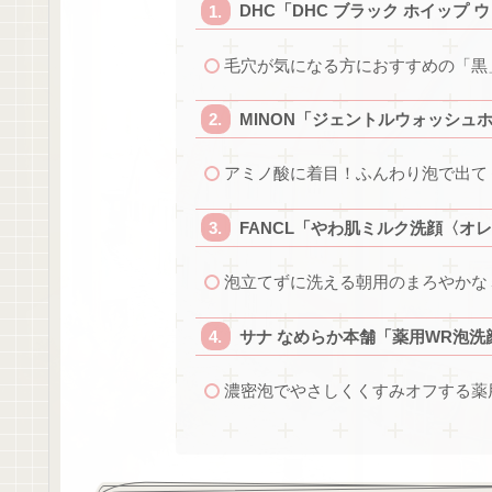
DHC「DHC ブラック ホイップ 
毛穴が気になる方におすすめの「黒
MINON「ジェントルウォッシュ
アミノ酸に着目！ふんわり泡で出て
FANCL「やわ肌ミルク洗顔〈オ
泡立てずに洗える朝用のまろやかな
サナ なめらか本舗「薬用WR泡洗
濃密泡でやさしくくすみオフする薬