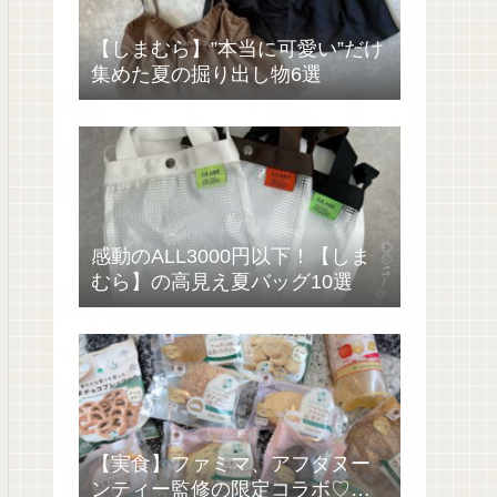
【しまむら】”本当に可愛い”だけ
集めた夏の掘り出し物6選
感動のALL3000円以下！【しま
むら】の高見え夏バッグ10選
【実食】ファミマ、アフタヌー
ンティー監修の限定コラボ♡過