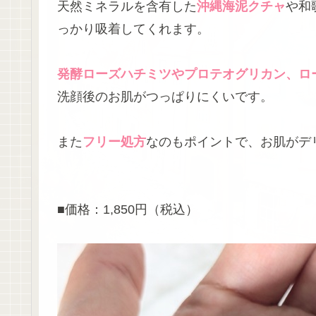
天然ミネラルを含有した
沖縄海泥クチャ
や和
っかり吸着してくれます。
発酵ローズハチミツやプロテオグリカン、ロ
洗顔後のお肌がつっぱりにくいです。
また
フリー処方
なのもポイントで、お肌がデ
■価格：1,850円（税込）