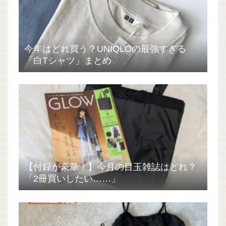
今年はどれ買う？UNIQLOの最強すぎる
「白Tシャツ」まとめ
【付録が豪華！】今月の目玉雑誌はどれ？
「2冊買いしたい……」