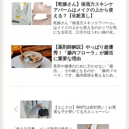
れます♡ 今年のテーマスイーツは
【乾燥さん】保湿力スキンケ
[…]
アバームはメイクの上から使
える？【化粧直し】
乾燥さん『保湿力スキンケアバーム』
はメイクの上から使えるのかシワが気
になる目元、口元やほうれい線の化粧
直しに試してみました！ファンデーシ
ョンの上から塗ったビフォーアフター
など画像で比較しながら口コミしてい
【薬剤師解説】やっぱり超優
きます。
秀！「腸内フローラ」が腸活
に重要な理由
美容や健康のために欠かせない「腸
活」。その鍵となるのが、「腸内フロ
ーラ」です。腸内環境を整えるために
は、腸内フローラの仕組みを理解し、
正しい腸活を行うことが大切。今回
は、腸内フローラの基本情報や、腸内
のバランスの重要性など、腸活に役立
つ情報をあんしん漢方薬剤師の中田早
苗さんに解説いただきます。腸内フロ
【ユニクロ】990円は絶対買い！お洒
ーラとは 出典:Unsplash 腸内には、多
落な子が穿いてる大人ショーパン
種多様な細菌が生息していて、その数
は約1,000種、100兆個以上にも及び...
「使える定番」メンズ売場で発見！