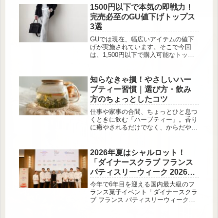
脱毛をごまかすヘアアイテムについて
1500円以下で本気の即戦力！
もまとめました！
完売必至のGU値下げトップス
3選
GUでは現在、幅広いアイテムの値下
げが実施されています。そこで今回
は、1,500円以下で購入可能なトップ
スだけをピックアップしてみました。
プチプラながらどのアイテムも即戦力
で活躍してくれるとあって、お得に
知らなきゃ損！やさしいハー
Getしておいて損はありませんよ！美
ブティー習慣｜選び方・飲み
しいシルエットを実現させてくれる
方のちょっとしたコツ
「パフスウェットプルオーバー」 こ
の投稿をInstagramで見る
仕事や家事の合間、ちょっとひと息つ
(@chiharu1978)がシェアした投稿「パ
くときに飲む「ハーブティー」。香り
フ...
に癒やされるだけでなく、からだや心
の不調をやさしく整えてくれる飲み物
として、近年ますます人気が高まって
います。カフェやスーパーでも手軽に
2026年夏はシャルロット！
手に入り、種類も豊富。そんなハーブ
「ダイナースクラブ フランス
ティーですが、実は選び方や飲み方に
パティスリーウィーク 2026」
ちょっとしたコツがあります。今回
全国488店が参加
は、ハーブティー初心者でも今日から
今年で6年目を迎える国内最大級のフ
始められる簡単習慣について、あんし
ランス菓子イベント「ダイナースクラ
ん漢方薬剤師の山形ゆかりさんに教え
ブ フランス パティスリーウィーク
ていただきました。ハーブティーって
2026」が、2026年7月1日（水）〜7月
そもそもなに？...
31日（金）の1ヶ月間にわたり開催さ