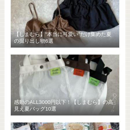
【しまむら】”本当に可愛い”だけ集めた夏
の掘り出し物6選
感動のALL3000円以下！【しまむら】の高
見え夏バッグ10選