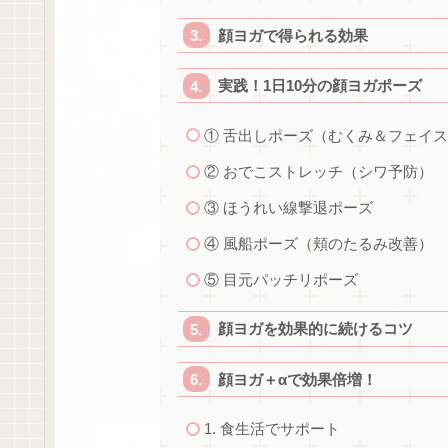
顔ヨガで得られる効果
実践！1日10分の顔ヨガポーズ
① 舌出しポーズ（むくみ＆フェイ
② おでこストレッチ（シワ予防）
③ ほうれい線撃退ポーズ
④ 風船ポーズ（頬のたるみ改善）
⑤ 目元パッチリポーズ
顔ヨガを効果的に続けるコツ
顔ヨガ＋αで効果倍増！
1. 食生活でサポート