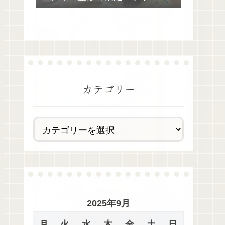
去最多全28種類が絶品過ぎた！
カテゴリー
2025年9月
月
火
水
木
金
土
日