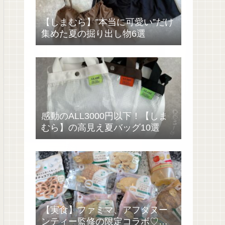
【しまむら】”本当に可愛い”だけ
集めた夏の掘り出し物6選
感動のALL3000円以下！【しま
むら】の高見え夏バッグ10選
【実食】ファミマ、アフタヌー
ンティー監修の限定コラボ♡過