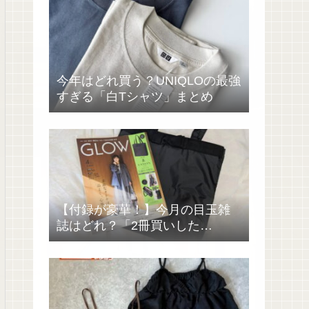
今年はどれ買う？UNIQLOの最強
すぎる「白Tシャツ」まとめ
【付録が豪華！】今月の目玉雑
誌はどれ？「2冊買いした
い……」