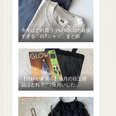
今年はどれ買う？UNIQLOの最強
すぎる「白Tシャツ」まとめ
【付録が豪華！】今月の目玉雑
誌はどれ？「2冊買いした
い……」