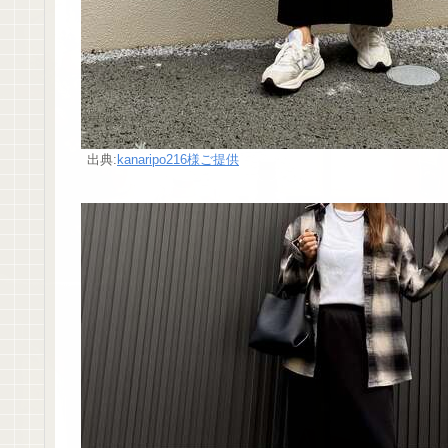
出典:
kanaripo216様ご提供