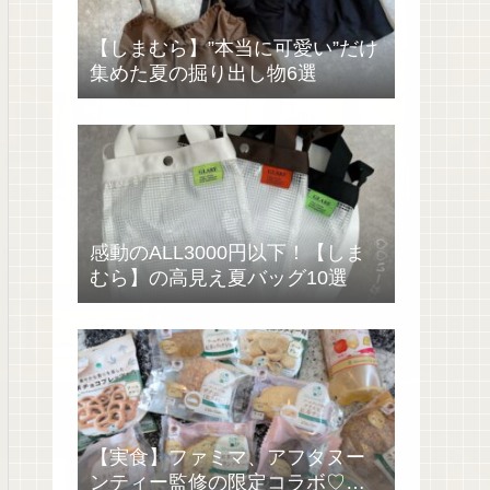
【しまむら】”本当に可愛い”だけ
集めた夏の掘り出し物6選
感動のALL3000円以下！【しま
むら】の高見え夏バッグ10選
【実食】ファミマ、アフタヌー
ンティー監修の限定コラボ♡過