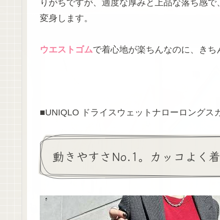
りがちですが、適度な厚みと上品な落ち感で
変身します。
ウエストゴム
で着心地が楽ちんなのに、きち
■UNIQLO ドライスウェットナローロングスカ
動きやすさNo.1。カッコよく