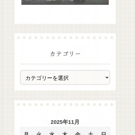
去最多全28種類が絶品過ぎた！
カテゴリー
2025年11月
月
火
水
木
金
土
日