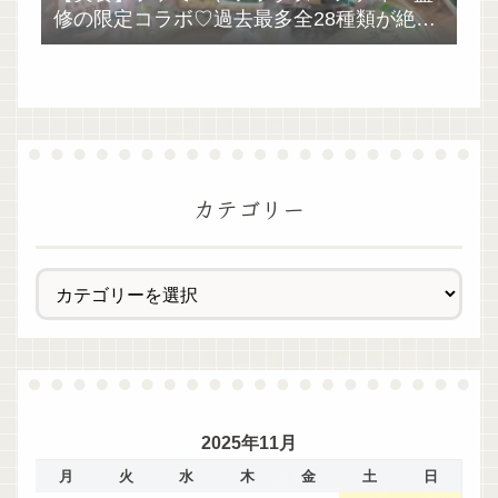
修の限定コラボ♡過去最多全28種類が絶品
過ぎた！
カテゴリー
2025年11月
月
火
水
木
金
土
日