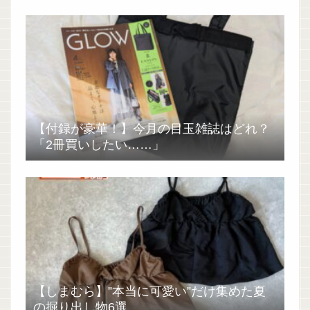
【付録が豪華！】今月の目玉雑誌はどれ？
「2冊買いしたい……」
【しまむら】”本当に可愛い”だけ集めた夏
の掘り出し物6選