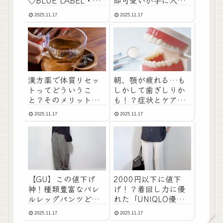
♡BLUE LABEL・
即可愛いが手に入る
BLACK LABEL期間限
今季のカーディガン
2025.11.17
2025.11.17
定イベント「CB
CHECK MARKET」開
催
漢方薬で体質リセッ
朝、顎が疲れる…も
トってどういうこ
しかして歯ぎしりか
と？そのメリットと
も！？症状とケアを
注意点
徹底解説
2025.11.17
2025.11.17
【GU】この値下げ
2000円以下に値下
神！種類豊富なバレ
げ！？着回し力に優
ルレッグパンツどれ
れた「UNIQLO優勝
買う？
パンツ」3選
2025.11.17
2025.11.17