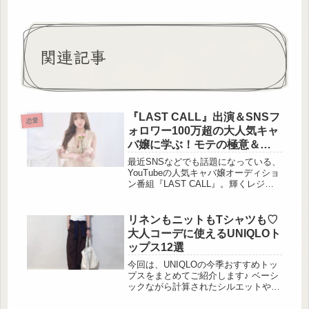
関連記事
『LAST CALL』出演＆SNSフ
恋愛
ォロワー100万超の大人気キャ
バ嬢に学ぶ！モテの極意＆美
の秘訣
最近SNSなどでも話題になっている、
YouTubeの人気キャバ嬢オーディショ
ン番組『LAST CALL』。輝くレジェ
ンドキャバ嬢さんたちが集っていて、
その美しさの秘密や、モテテクニック
が気になっているという人も多いので
リネンもニットもTシャツも♡
は […]
大人コーデに使えるUNIQLOト
ップス12選
今回は、UNIQLOの今季おすすめトッ
プスをまとめてご紹介します♪ ベーシ
ックながら計算されたシルエットや素
材感で、大人のカジュアルスタイルを
ぐっと格上げしてくれるアイテムが揃