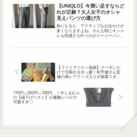
が勢ぞろい。穿くだけで気分がパッと
【UNIQLO】今買い足すならど
明るくなりそうです。さらに、メンバ
れが正解？大人女子のオシャ
ーカラーを取り入れたスカートなら、
見えパンツの選び方
推し活にもぴったり！今回は、しまむ
らのカラースカートが持つ魅力をたっ
秋になると、アクティブなお出かけが
ぷりご紹介します。ビタミンカラーで
多くなりますよね。そんな時にオシャ
元気いっぱい♪ 出典:aiaimama.v.v.v様
レも快適さも叶うのがイージーパン
ご提供...
ツ。ゆったりとした穿き心地ながら、
シルエットや素材感で大人っぽさを演
出できるので、特に30代の方におすす
めです。今回は、UNIQLOからリラッ
クスパンツをご紹介。今から着られる
軽やかなものから、これからの秋冬に
【ファミマツケン福袋】クーポンだ
活躍する暖かな素材まで優秀アイテム
けで元取れる太っ腹！松平健さん監
が揃っていますよ！ケーブル柄で季節
修の激レアグッズ入りが抽選スター
感を演出パンツを主役にしたい人向け
ト
♡ 出典:_____sui.____...
770円→550円→330円…！今しまむら
の【値下げベスト】が優勝レベルで
可愛すぎ♡