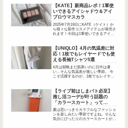
っていますよ！ 短め丈×ほどよいフィ
【KATE】新商品レポ！1軍使
ット感で […]
いできるアイシャドウ＆アイ
ブロウマスカラ
2025年7月19日にKATE（ケイト）か
ら様々な新作コスメアイテムが発売さ
れます！今回は1軍使いできるアイシ
ャドウとアイブロウマスカラをご紹
介。透けブラウンアイシャドウで垢抜
けアイに「ケイト メロウブラウンア
【UNIQLO】4月の気温差に対
イズ」 出典:beautyまとめ 「ケイト
応！1枚でもレイヤードでも使
メロウブラウンアイズ」は、4色入り
える長袖Tシャツ5選
のアイシャドウパレットです。透けブ
ラウン＆繊細パールが、目元を自然に
4月は朝晩まだ肌寒いのに日中は暑
強調します。厚塗り感が出ないのに、
い…そんな気温差が激しい季節。 今
しっかり印象的な目元に仕上げる...
こそ活躍するのが、1枚でもレイヤー
ドでも使える長袖Tシャツです。
UNIQLOには3,000円以下でゲットで
きる優秀アイテムが揃っているので、
【ライブ前はしまパト必至】
春の着回しアイ […]
推し活コーデが叶う話題の
「カラースカート」って
何！？
夏は思いっきりカラフルなファッショ
ンを楽しみたい季節ですよね。そんな
気分にぴったりのカラースカートが、
しまむらから登場しています♡鮮やか
な赤やグリーンなど、目を惹くカラー