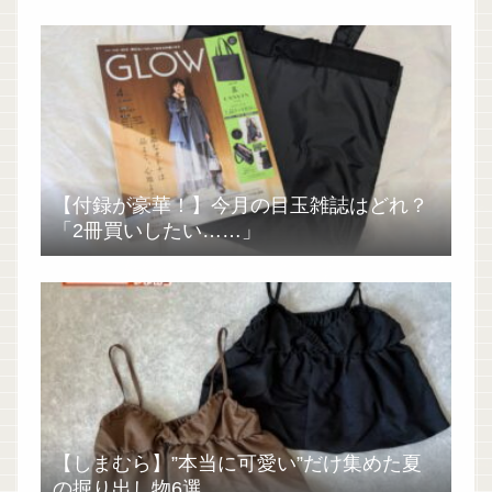
【付録が豪華！】今月の目玉雑誌はどれ？
「2冊買いしたい……」
【しまむら】”本当に可愛い”だけ集めた夏
の掘り出し物6選