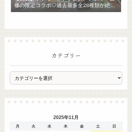
修の限定コラボ♡過去最多全28種類が絶品
過ぎた！
カテゴリー
2025年11月
月
火
水
木
金
土
日