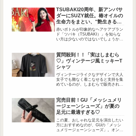
人女子からも注目を集めるアイテムの
中から、今回は特におすすめの「映え
TSUBAKI20周年、新アンバサ
デニム」を厳選してご紹介します♪キ
ダーにSUZY就任。椿オイルの
ュートな刺繍がポイント♪ 出
生命力をまとい、“艶生きる
典:hiro77and 前身頃や後身頃、袖にか
髪”の新たな美を表現
けて散りばめられたカラフルな刺繍
赤いボトルが印象的なヘアケアブラン
が、遊び心を感じさせる一着。ライト
ド「ツバキ（TSUBAKI）」を知らな
カラーのデニムは爽やかさもあり、春
い方は少ないのではないでしょうか。
夏のコーディネートに...
発売当時のインパクトは非常に大き
く、筆者自身も愛用していた思い出深
いヘアケアブランドです。 そんな
質問殺到！！「実はしまむら
TSUBAKIが […]
♡」ヴィンテージ風ミッキーT
シャツ
ヴィンテージライクなデザインで大人
女子でも難なく着こなせると支持を集
めているのが、しまむらで販売されて
いる「ミッキーフロントTシャツ」で
す。1,500円でお釣りが来るプチプラ
で購入可能なTシャツは、ミッキーが
完売目前！GU「メッシュメリ
コーディネートのアクセントになる！
ージェーンシューズ」が夏の
と大好評です。今回はスカートスタイ
足元に最適すぎる♡
ルとパンツスタイルを紹介するので、
大人可愛いコーディネートを楽しみた
この夏、おしゃれな足元を演出したい
い方はお見逃しなく♡ヴィンテージ風
方におすすめなのが、GUの「メッシ
で大人可愛い♡しまむらの「ミッキー
ュメリージェーンシューズ」。オンラ
フロントTシャツ」 出典:hiro...
インストアではすでに完売し、今や店