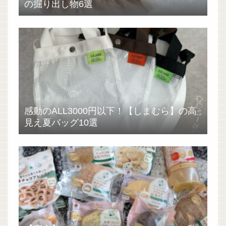
の掘り出し物6選
感動のALL3000円以下！【しまむら】の高
見え夏バッグ10選