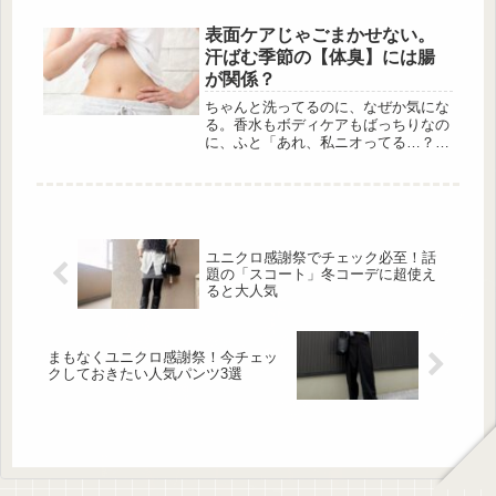
頭でしか手に入らない超人気アイテム
です！サンダルよりきれいめで、メッ
表面ケアじゃごまかせない。
シュ素材が涼しげな印象を与えてくれ
汗ばむ季節の【体臭】には腸
る注目シューズは、履くだけで夏らし
が関係？
い抜け感をプラス。今しか手に入らな
い旬アイテムで、足元から季節感をア
ちゃんと洗ってるのに、なぜか気にな
ップデートしませんか？涼し気なルッ
る。香水もボディケアもばっちりなの
クスの「メッシュメリージェーンシュ
に、ふと「あれ、私ニオってる…？」
ーズ」とは この投稿をIn...
と不安になる瞬間、ありませんか？実
はその体臭、“内側からのサイン”かも
しれません。体臭には、皮膚の表面で
起こるものと、からだの中から出てく
るものがあります。とくに、洗っても
消えないニオイには、血液中を流れる
ユニクロ感謝祭でチェック必至！話
成分が関わっている可能性があるので
題の「スコート」冬コーデに超使え
す。体臭には腸内環境が関係してい
ると大人気
た？ 出典:Pixabay イギリスの
Russe...
まもなくユニクロ感謝祭！今チェッ
クしておきたい人気パンツ3選