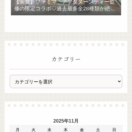
【実食】ファミマ、アフタヌーンティー監
修の限定コラボ♡過去最多全28種類が絶品
過ぎた！
カテゴリー
2025年11月
月
火
水
木
金
土
日