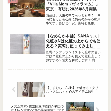
その他
に。ふっくら実感 […]
「Villa Mom（ヴィラマム）」
東京・有明に2026年6月開業
出産は、人生の中でもっとも尊く、同
時にもっとも心身に負荷のかかる出来
事です。喜びと不安、期待と孤独。そ
のすべてを一身に抱えながら、新しい
人生の扉を開いていく産後のママに寄
り添う場所が、東京・有明に生まれま
【なめらか本舗】SANAミスト
す。全国70園以 […]
化粧水Nは化粧の上からでも使
える？実際に使ってみまし
た！
豆乳イソフラボンミスト化粧水の使い
方は？化粧の上から使えて化粧直しに
おすすめ？魅力を解説します！ 商品
の特徴 ●超微細ミストで導入ケア毛穴
より細かく、肌あたりの良いマイクロ
ミストが角層まで浸透し、うるおいの
あるお肌に導き […]
【しまむら・Avila】で魅せる！クリ
スマスにおすすめのアイテム5選
メズム東京×東京国立博物館が初コラ
ボ！時を旅する“食の展示体験”アフタ