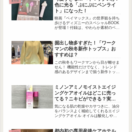
未分類
やさしく体のラインを包み込んでくれ
色に光る「ぷにぷにペンライ
るのが魅力。今回はしまむらで見つけ
ト」になった！
た、着映え・体型カバー・差し色まで
叶う“ふわもこカーデ”を、実際のコー
映画『ベイマックス』の世界観を持ち
ディネート例と一緒にまとめました♡
歩けるディズニーのスペシャルBOOK
体型カバーにも役立つフェザー！ こ
が登場！付録は、やわらか素材のベイ
の投稿をInstagramで...
マックスが光るぷにぷにペンライト。
7色に発光し、イベントはもちろん、
夜道や非常時のライトとしても活躍し
掘出し物多すぎた！「ワーク
ます。Disney ベイマックス ぷにぷに
マンの秋冬新作トップス」お
ペンライトBOOK付録：7色に光る“ぷ
すすめは？
にぷに”ベイマックス ペンライト 出
典:beautyまとめ 表紙はカラフルに
この秋冬もワークマンから目が離せま
発光するベイマックスがずらり！7色
せん！ 機能性だけでなく、トレンド
切り替えやキーチェーン付きなど、使
感のあるデザインまで揃う新作トップ
い勝手の良いポイントがひ...
スは、思わず「これも欲しい！」と手
が伸びるものばかり。 掘り出し物の
宝庫ともいえるワークマンの秋冬新作
ミノンアミノモイストエイジ
の中から、特におすすめのトップスを
ングケアオイルはどこに売っ
ご紹介します♡もちもちな弾力と程よ
てる？ニキビができる？実際
い厚みが快適な一着！ 出典:beautyま
に使ってみました
とめ 出典:beautyまとめ 程よい厚みと
気になる肌の乾燥やカサつきに、油分
もちっとした弾力感で、着...
をバランスよく補給してくれるエイジ
ングケアオイル オイルは酸化しやす
いのか、ニキビができやすいのか、販
売店などについて解説します！ 商品
の特徴 乾燥やハリ不足が気になる肌
都内初の専用産後ケアホテル