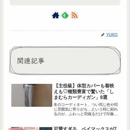
YUKO
関連記事
【主役級】体型カバーも着映
えも♡種類豊富で驚いた「し
まむらカーディガン」8選
冬のコーディネート、つい同じ色や同
じ雰囲気に寄りがち…という時に頼れ
るのが、ふわっと羽織るだけで印象が
変わるカーディガンです。中でも、毛
足のあるフェザーや起毛感のある素材
は、見た目から季節感が出るうえに、
可愛すぎる…ベイマックスが7