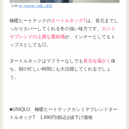
出典:
my_favorite_mi様ご提供
極暖ヒートテックの
タートルネックT
は、首元までし
っかりカバーしてくれる冬の強い味方です。
カシミ
ヤブレンドの上質な素材感
が、インナーとしてもト
ップスとしても◎。
タートルネックはマフラーなしでも
首元を温かく
保
ち、朝の忙しい時間にも大活躍してくれるでしょ
う。
■UNIQLO 極暖ヒートテックカシミヤブレンドター
トルネックT 1,990円(税込)(値下げ価格