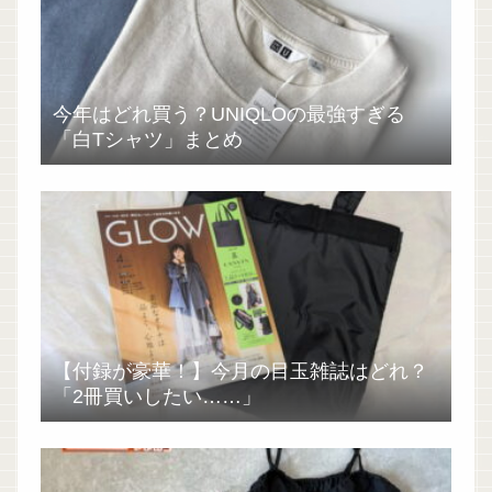
今年はどれ買う？UNIQLOの最強すぎる
「白Tシャツ」まとめ
【付録が豪華！】今月の目玉雑誌はどれ？
「2冊買いしたい……」