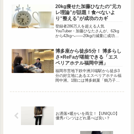
今っぽいスタイリングが完成する名品
なんです。カジュアルにもきれいめに
20kg痩せた加藤ひなたの“元カ
も馴染み、30代・40代の女性が求め
レ理論”が話題！食べないよ
る“上品な色気”を自然に演出します。
り“整える”が成功のカギ
おしゃれも着心地も妥協したくないあ
なたにぴったりの1枚です♡大人の肌
登録者286万人を超える人気
見せはUNIQLOの「シアーシャツ」に
YouTuber・加藤ひなたさんが、62kg
お任せ！ 出典:cococloset128...
から42kgへ——20kgの減量に成功し
たダイエット法を公開し、注目を集め
ています。10月7日に投稿された動画
「【-20kg】痩せるスピード加速した
博多座から徒歩5分！ 博多らし
辞めた8選」で、ひなたさんは“食べな
さ×ReFaが堪能できる「エス
いダイエット”をやめた理由を明かし
ペリアホテル福岡中洲」
ました。“元カレ理論”が教えてくれ
る、食欲との向き合い方 出
福岡市営地下鉄中洲川端駅から徒歩3
典:Pixabay 「ファスティングとか断
分の好立地にあるエスペリアホテル福
食とか、筋肉から分解しちゃう。痩せ
岡中洲。1階には博多銘菓「鶴乃子」
やす...
で有名な石村萬盛堂が入っているの
で、観光客にも人気のホテルです。博
多座やキャナルシティ劇場も徒歩圏内
のため、観劇の際に利用されるお客様
も多いのだとか。今回は、エスペリア
ホテル福岡中洲を運営するサムティホ
お洒落×暖かいを両立！【UNIQLO】
テルマネジメント㈱運営部兼広報部の
優秀パンツはどれ選べば良い？
前花さんにお話を伺いました。博多ら
しさが散りばめられたインテリア 出
典:cinderella fit ...