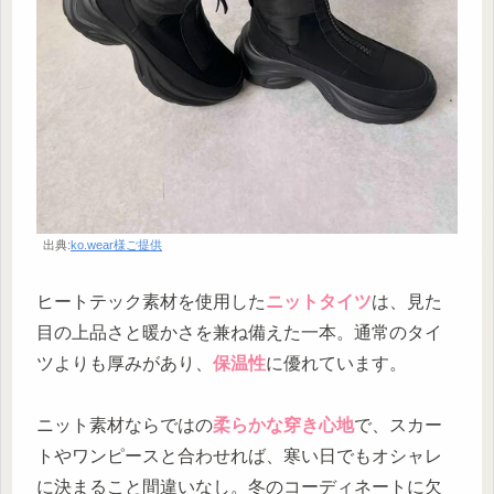
出典:
ko.wear様ご提供
ヒートテック素材を使用した
ニットタイツ
は、見た
目の上品さと暖かさを兼ね備えた一本。通常のタイ
ツよりも厚みがあり、
保温性
に優れています。
ニット素材ならではの
柔らかな穿き心地
で、スカー
トやワンピースと合わせれば、寒い日でもオシャレ
に決まること間違いなし。冬のコーディネートに欠