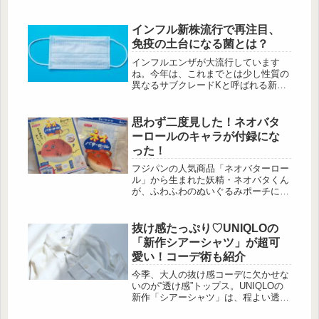
力を誇る保冷バッグは、毎年売り切れ
続出の超人気シリーズ。暑い季節のお
買い物やアウトドア、レジャーに大活
インフル新株流行で再注目、
躍間違いなしです♪気になる仕様やデ
免疫の土台になる菌とは？
ザインを、たっぷりご紹介します！
24H 極厚断熱素材が氷をキープ！ 超
インフルエンザが大流行しています
保冷バッグBOOK 出典:beautyまとめ
ね。今年は、これまでとは少し性質の
出典:beautyまとめ 24時間氷をキー...
異なるサブクレードKと呼ばれる新し
い株の流行も重なり、「気をつけてい
るのに感染が広がっている」と感じて
いる方も多いのではないでしょうか。
思わず二度見した！ネオバタ
ウイルス対策は“外”だけで十分？ 出
ーロールのキャラが付録にな
典:Pixabay 手洗い・うがい・消毒、
った！
マスク。これらはもちろん、感染対策
の基本中の基本です。ただ、どれだけ
フジパンの人気商品「ネオバターロー
徹底しても、ウイルスを完全に外から
ル」から生まれた妖精・ネオバタくん
防ぐことには限界があるのも事実。だ
が、ふわふわのぬいぐるみポーチにな
か...
って登場しました。ころんと丸いフォ
ルムと、どこかゆるい表情がたまらな
く可愛く、見ているだけで癒やされる
抜け感たっぷり♡UNIQLOの
存在。ジップバッグもセットになって
「新作シアーシャツ」が超可
いて、実用性もしっかり備えたムック
愛い！コーデ術も紹介
です。ネオバターロールの妖精ネオバ
タくん ふわふわぬいぐるみポーチ＆
今季、大人の抜け感コーデに欠かせな
ジップバッグBOOK付録：ふわふわぬ
いのが“透け感”トップス。UNIQLOの
いぐるみポーチ＆ジップバッグ 出
新作「シアーシャツ」は、程よい透け
典:beautyまとめ ■ネオバターロー...
感とゆるっと感が絶妙で、着るだけで