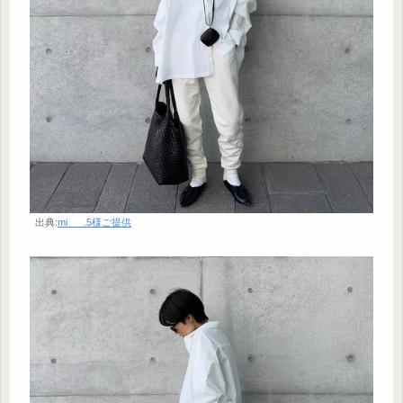
出典:
mi___.5様ご提供