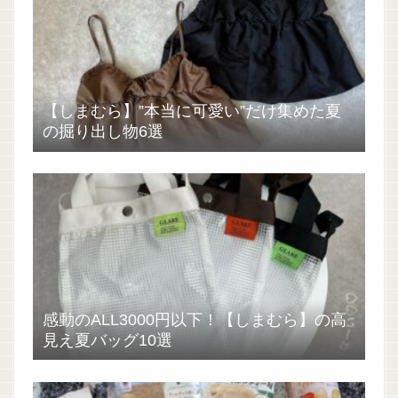
【しまむら】”本当に可愛い”だけ集めた夏
の掘り出し物6選
感動のALL3000円以下！【しまむら】の高
見え夏バッグ10選