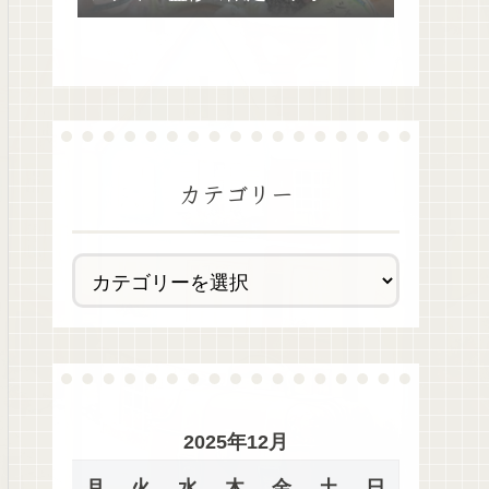
去最多全28種類が絶品過ぎた！
カテゴリー
2025年12月
月
火
水
木
金
土
日