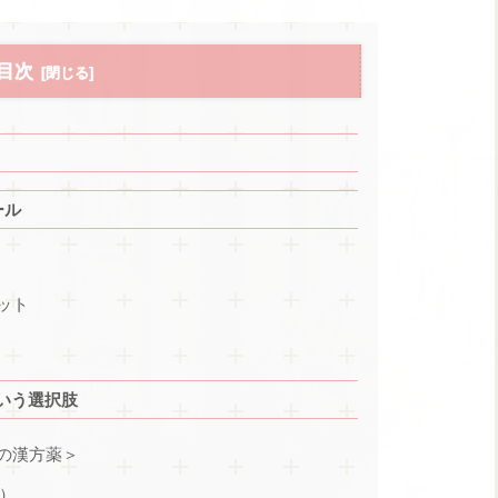
目次
ール
ット
いう選択肢
の漢方薬＞
）