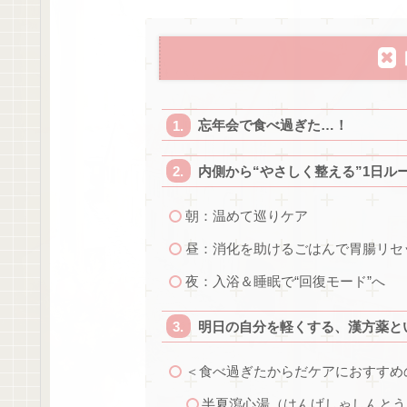
忘年会で食べ過ぎた…！
内側から“やさしく整える”1日ル
朝：温めて巡りケア
昼：消化を助けるごはんで胃腸リセ
夜：入浴＆睡眠で“回復モード”へ
明日の自分を軽くする、漢方薬と
＜食べ過ぎたからだケアにおすすめ
半夏瀉心湯（はんげしゃしんとう