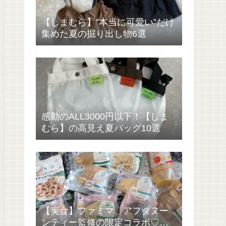
【しまむら】”本当に可愛い”だけ
集めた夏の掘り出し物6選
感動のALL3000円以下！【しま
むら】の高見え夏バッグ10選
【実食】ファミマ、アフタヌー
ンティー監修の限定コラボ♡過