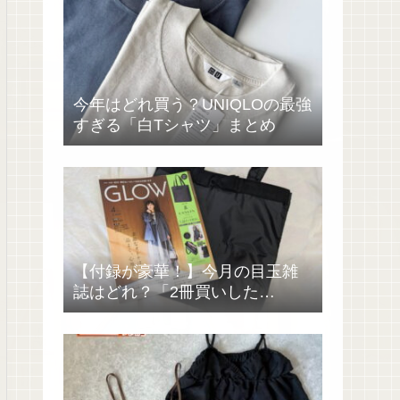
今年はどれ買う？UNIQLOの最強
すぎる「白Tシャツ」まとめ
【付録が豪華！】今月の目玉雑
誌はどれ？「2冊買いした
い……」