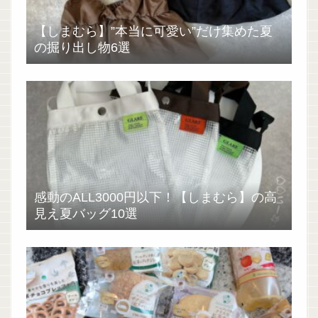
【しまむら】”本当に可愛い”だけ集めた夏
の掘り出し物6選
感動のALL3000円以下！【しまむら】の高
見え夏バッグ10選