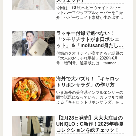
スウェット」
とめ 付録：コールマン／ミッキーマ
ウス両A面トートバッグ 出典:beauty
今回は、GUのヘビーウェイトスウェ
まとめ 出典:beau...
ットハーフジッププルオーバーをご紹
介！ヘビーウェイト素材が生み出すし
っかりとした着心地と、さまざまなス
タイルに対応できるデザインが魅力で
す。カジュアルなデニムやスカートと
ラッキー付録で選べない！
合わせたり、レイヤードスタイルでア
「ツモリチサトがま口ポシェ
クセントを加えたりと、着こなしの幅
ット」＆「mofusand身だしな
は無限大です♪ヘビロテ確実♪シンプル
みセット」
なデザインでコーデしやすい 出
付録のクオリティが高すぎると話題の
典:my_favorite_mi しっかりした生地
「大人のおしゃれ手帖」2026年6月
感と着まわしの良さが大好評のヘビー
号・増刊号。通常版には「tsumori
ウェイ...
chisato（ツモリチサト）」のネコが
ま口ポシェット、増刊号には
「mofusand（モフサンド）」のスイ
海外で大バズり！「キャロッ
ーツ […]
トリボンサラダ」の作り方
いま海外の美容系インフルエンサーの
間で話題になっている、カラフルで映
える「キャロットリボンサラダ」をご
存じですか？ピーラーで削ったにんじ
んをリボンのように盛りつけるだけ
で、まるでレストランの一皿のよう
【2月28日発売】大大大注目の
に。SNSにアップしたくなる華やかさ
UNIQLO：C新作！2025年春夏
で、“食べてキレイ”を意識する人たち
コレクションを総チェック！
の間で大ブームになっています。にん