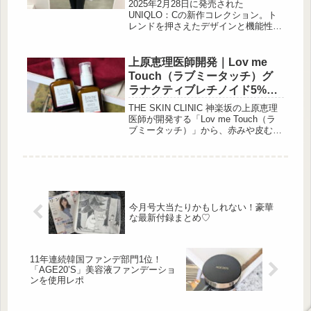
じんに豊富な食物繊維は、腸内環境を
2025年2月28日に発売された
意識したいときの心強い味方。オリー
UNIQLO：Cの新作コレクション。ト
ブオイルや発酵食品と組み合わせるこ
レンドを押さえたデザインと機能性が
とで、毎日の食事のなかで、楽しく自
魅力的で、スタイリッシュなアイテム
然に腸活を意識できます。...
が揃います。デイリーユースから特別
な日まで幅広く活躍すること間違いな
上原恵理医師開発｜Lov me
し。特に、春らしい色合いや軽やかな
Touch（ラブミータッチ）グ
素材感にも注目です♪今回は、
ラナクティブレチノイド5%・
UNIQLO：Cの新作アイテムを詳しく
7%ミルクをレポ
ご紹介し、おしゃれなコーディネート
THE SKIN CLINIC 神楽坂の上原恵理
のヒントをお届けします。春夏のスタ
医師が開発する「Lov me Touch（ラ
イルを一新するチャンスをお見逃しな
ブミータッチ）」から、赤みや皮むけ
く！今から使える洗練アウター ...
が起こりにくいストレスフリービタミ
ンA「グラナクティブレチノイド」を
配合した美容液をご紹介♡ビ […]
今月号大当たりかもしれない！豪華
な最新付録まとめ♡
11年連続韓国ファンデ部門1位！
「AGE20’S」美容液ファンデーショ
ンを使用レポ