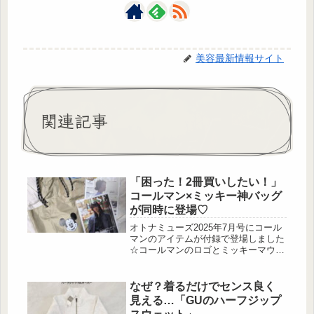
美容最新情報サイト
関連記事
「困った！2冊買いしたい！」
コールマン×ミッキー神バッグ
が同時に登場♡
オトナミューズ2025年7月号にコール
マンのアイテムが付録で登場しました
☆コールマンのロゴとミッキーマウス
のデザインが可愛いトートバッグと、
軽くて荷物がたっぷり入るボストンバ
ッグが2種類同時に登場です♡どちら
なぜ？着るだけでセンス良く
も詳しくご紹介していきます♪オトナ
見える…「GUのハーフジップ
ミューズ 2025年7月号 出典:beautyま