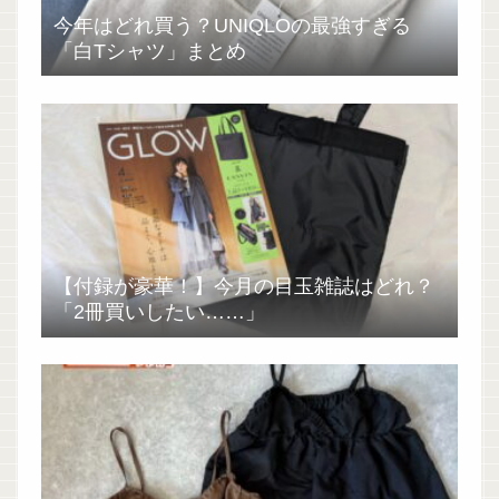
今年はどれ買う？UNIQLOの最強すぎる
「白Tシャツ」まとめ
【付録が豪華！】今月の目玉雑誌はどれ？
「2冊買いしたい……」