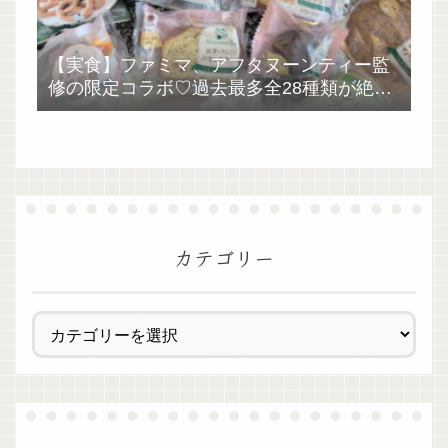
【実食】ファミマ、アフタヌーンティー監
修の限定コラボ♡過去最多全28種類が絶品
過ぎた！
カテゴリー