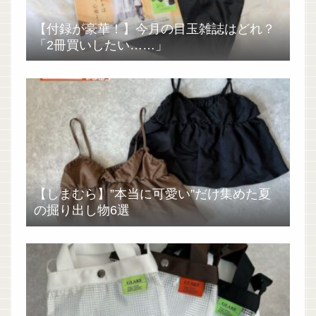
【付録が豪華！】今月の目玉雑誌はどれ？
「2冊買いしたい……」
【しまむら】”本当に可愛い”だけ集めた夏
の掘り出し物6選