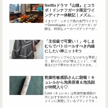
取り入れやすく、体型カバーをしなが
らスタイルアップ見えが叶うのも嬉し
Netflixドラマ『山猫』とコラ
いポイン […]
ボ！ドンナフガータ限定ワイ
ンディナー体験記｜メズム東
京
イタリア・シチリア島の名門ワイナリ
ーDonnafugata（ドンナフガータ）が
贈る、特別なメーカーズディナーが開
催されました。今回の目玉は、Netflix
ドラマ『山猫』とのコラボで生まれた
限定ワイン「Mille e Una Notte
「主役級で可愛い！」今しま
2021」。そのほか、珠玉の5本が揃
むらでパトロールすべき内緒
い、和のエッセンスを取り入れたスペ
にしたい神ニット6つ
シャルコースとのペアリングが実現。
お料理とともにワインをご紹介しま
コーデがシンプルになりがちな季節こ
す。美食とワインの饗宴が繰り広げら
そ、頼りたいのが“映えニット”。一枚
れた一夜。舞台は東京・竹芝、ラグジ
着るだけで華やかさがプラスされ、い
ュアリーホテル「...
つものスタイルをぐっと格上げしてく
れる存在です。中でも注目したいの
が、プチプラとは思えないデザイン性
乾燥性敏感肌さんに朗報！キ
を誇る、しまむらのニットアイテム。
ュレルから泡美容液＆泡洗顔
今回は、30代・40代の方が取り入れや
が仲間入り♡
すく、なおかつ写真映えも叶う“しま
むらの映えニット”を厳選してご紹
Curel（キュレル）は乾燥性敏感肌の
介！普段使いからお出かけまで活躍す
方におすすめのスキンケアアイテムを
る、頼れる一枚がきっと見つかります
メインに展開しているブランドです。
♪ニュアンスが可愛い♡アートのよう
2025年9月6日には「潤浸保湿 泡美容
なデザインが魅力...