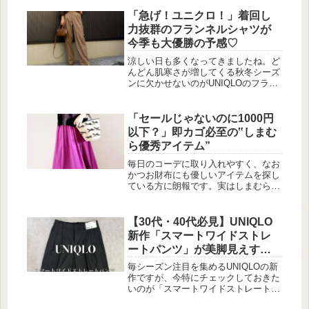
「急げ！ユニクロ！」着回し
力抜群のフランネルシャツが
今季も大優勝の予感♡
涼しい日も多くなってきましたね。ど
んどん肌寒さが増してくる秋冬シーズ
ンに欠かせないのがUNIQLOのフラン
ネルシャツシリーズ。柔らかい起毛感
のあるフランネル素材は、着心地が良
くあたたかいのが特徴です。男女兼用
「セールじゃないのに1000円
で楽しめるデザインや、シーンを問わ
以下？」即カゴ必至の‟しまむ
ず使える万能さが揃っているのも魅
ら優秀アイテム”
力。そこで今回は、無地やチェック柄
のシャツをご紹介します。秋冬のワー
毎日のコーデに取り入れやすく、なお
ドローブに加えたくなる一枚がきっと
かつお財布にも優しいアイテムを探し
見つかりますよ。シンプルで着回し自
ている方に朗報です。実はしまむらで
在な定番シャツ 出典:kanaripo2...
は、セールではないのに1000円以下で
手に入るプチプラアイテムが豊富に揃
っているんです！ベーシックで着回し
【30代・40代必見】UNIQLO
やすいものから、今っぽさをプラスで
新作「スマートワイドストレ
きるデザインまで、大人女子にうれし
ートパンツ」が美脚見えすぎ
いラインナップが充実。今回はその中
る
でも特におすすめのアイテムを厳選し
毎シーズン注目を集めるUNIQLOの新
てご紹介します♡たくさん着回しでき
作ですが、今特にチェックしておきた
るベストが500円台！ 出典:n.aosan ...
いのが「スマートワイドストレートパ
ンツ」。 30代・40代の大人女性にも