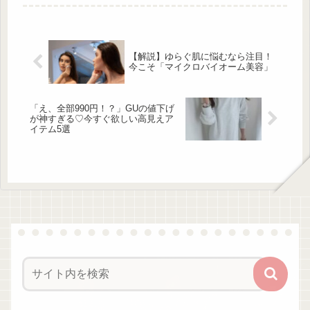
液」と「潤浸保湿 泡ジェル洗顔料」
が新登場します！じゅわっと馴染む炭
酸泡タイプの美容液！Curel「潤浸保
湿 泡美容液」 出典:beautyまとめ
「潤浸保湿 泡美容液」は、炭酸泡タ
【解説】ゆらぐ肌に悩むなら注目！
イプの美容液です。独自開発の「高級
今こそ「マイクロバイオーム美容」
着セラミドケア技術」が採用されてお
り、セラミド機能成...
「え、全部990円！？」GUの値下げ
が神すぎる♡今すぐ欲しい高見えア
イテム5選