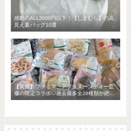
感動のALL3000円以下！【しまむら】の高
見え夏バッグ10選
【実食】ファミマ、アフタヌーンティー監
修の限定コラボ♡過去最多全28種類が絶品
過ぎた！