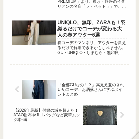
ス”新発売
PREMIUM」より、東京・銀座のイタ
よ。コシのあるラウンドブラシが採...
リアンの名店「ラ・ベットラ」で、開
業当初から不動の人気No.1※メニュ
ー“うにのスパゲッティ”を再現したパ
スタソース「うにのクリームソース」
UNIQLO、無印、ZARAも！羽
が8月11日より発売されます。新商品
織るだけでコーデが変わる大
の「うにのクリームソース」を披露し
人の春アウター6選
た発表会及び、そのお味をご紹介して
いきます。※2025年2月調べ落合シェ
春コーデのマンネリ、アウターを変え
フ渾身のスペシャリテが家庭で味わえ
るだけで解消できるかもしれません。
る！ 和食の繊細さ×イタリアンの情
GU・UNIQLO・しまむら・無印良
熱...
品・ZARA・H&Mから、羽織るだけで
コーデの格が上がる春アウターを厳選
しました。プチプラから高見えアイテ
[…]
「全部GUなの！？」高見え夏のきれ
いめコーデ、お洒落さんに学ぶポイ
ントまとめ
【2026年最新】付録の域を超えた！
ATAO財布やJILLバッグなど豪華ムッ
ク本6選