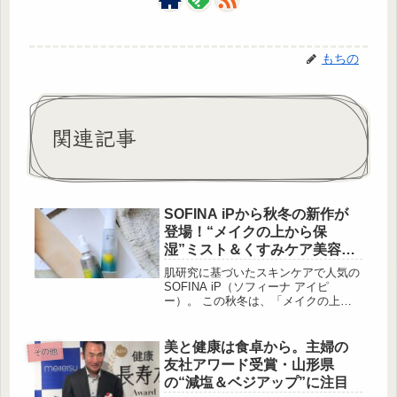
もちの
関連記事
SOFINA iPから秋冬の新作が
登場！“メイクの上から保
湿”ミスト＆くすみケア美容液
をチェック
肌研究に基づいたスキンケアで人気の
SOFINA iP（ソフィーナ アイピ
ー）。 この秋冬は、「メイクの上か
ら使える保湿ミスト」と「乾燥による
黄ぐすみをケアする薬用美容液」の2
アイテムが登場！ 乾燥やくすみが気
美と健康は食卓から。主婦の
その他
になる季節にぴったりな新作を詳しく
友社アワード受賞・山形県
チェックしていきましょう。SOFINA
の“減塩＆ベジアップ”に注目
iP 出典:beautyまとめ SOFINA iP（ソ