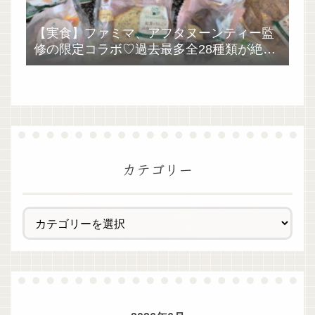
【実食】ファミマ、アフタヌーンティー監
修の限定コラボ♡過去最多全28種類が絶品
過ぎた！
カテゴリー