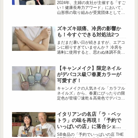
フィーナIP）は、総合皮膚科学スキン
2024年、主婦の友社が主催する「すご
ケアブランド。皮膚科学に基づいた技
い！健康長寿力アワード」において、
術でアプローチ...
山形県の取り組みが受賞団体として選
出されました。選考理由は、「健診受
診率の高さ」と「食習慣の改善支援」
を柱に、県民の健康寿命延伸を目指
ズキズキ頭痛、冷房の影響か
す、継続性と実効性の高い政策です。
も！今すぐできる対処法2つ
本記事では、地域に根ざした予防医療
の先進例として、山形県の健康支援施
まだまだ暑い日が続きますが、エアコ
策の背景と成果を紹介します。山形県
ンに頼りすぎていませんか？ 冷房を
の健康課題は「食事と運動」 出典:山
過剰に使用すると、思わぬ体調不良を
形県 山形県では、かねてより生活習
引き起こすことがあります。とくに、
慣病のリスクが...
突然やってくるズキズキとした頭痛
は、冷房が関係している場合も少なく
【キャンメイク】限定ネイル
ありません。「体質だから」と片付け
がデパコス級♡春夏カラーが
る前に、まずは原因を見直してみませ
可愛すぎ！
んか？ 今回は、冷房と関係する頭痛
について、あんしん漢方薬剤師の山形
キャンメイクの人気ネイル「カラフル
ゆかりさんに解説いただきます。冷房
ネイルズ」から、春夏にぴったりの限
と頭痛は本当に関係あるの？ 出
定色が登場♡速乾＆高発色でデパコス
典:Photo-ac ...
級のツヤ感が叶うと話題のシリーズ
は、今回も全色見逃せません！速乾で
使いやすい「カラフルネイルズ」 出
イタリアンの名店「ラ・ベッ
典:beautyまとめ 「カラフルネイル
トラ」の味を再現！「予約で
ズ」は速乾性のネイルカラーで、気軽
いっぱいの店」に落合シェフ
に使えるところが魅力。ツヤ感もきれ
渾身の‟うにのクリームソー
いで、二度塗りするとツヤツヤの美し
SB食品の「予約でいっぱいの店 THE
いネイルに仕上げることができます