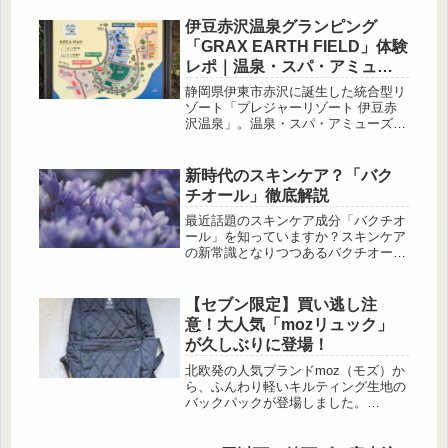
り豊かになります。そこで今回は、和
食から洋食、スイーツまで、ホテルズ
伊豆赤沢温泉グランピング
ドットコムが厳選した「秋の味覚を堪
「GRAX EARTH FIELD」体験
能できる全国のホテル」を5つご紹介
レポ｜温泉・スパ・アミュー
します。1. ウェスティンホテル横浜
ズメントまで無料で楽しめる
（神奈川県） 出典:ホテルズドットコ
静岡県伊東市赤沢に誕生した統合型リ
ム みなとみらいの絶景を一望できる
関東最大級施設
ゾート「プレジャーリゾート 伊豆赤
上質な空間が魅力のホテル。ウ...
沢温泉」。温泉・スパ・アミューズメ
ントなど多彩なエリアが揃う広大なリ
ゾートに、2026年4月、待望のグラン
ピング施設「GRAX EARTH FIELD（
新時代のスキンケア？「バク
[…]
チオール」徹底解説
最近話題のスキンケア成分「バクチオ
ール」を知っていますか？スキンケア
の新常識となりつつあるバクチオール
ですが、その効能や効果など詳しく知
らない人も多いのではないでしょう
か。自分の肌に直接触れるものなの
【セブン限定】買い逃し注
で、ちゃんと理解したうえで試したい
意！大人気「mozリュック」
ですよね。今回はバクチオールについ
が久しぶりに登場！
てあんしん漢方薬剤師の山形ゆかりさ
んに解説いただきます。成分で見るバ
北欧発の人気ブランドmoz（モズ）か
クチオールの正体とは？ 出
ら、ふんわり軽いキルティング生地の
典:Pixabay バクチオールとは「オラ
バックパックが登場しました。
ンダビユ」というマ...
「moz QUILTING BACKPACK BOOK
Special Package」は、通勤・通学か