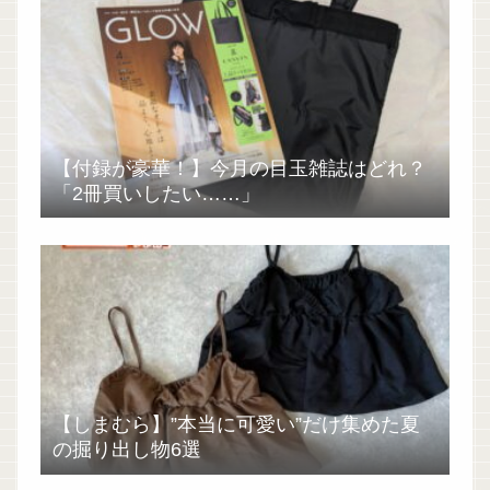
【付録が豪華！】今月の目玉雑誌はどれ？
「2冊買いしたい……」
【しまむら】”本当に可愛い”だけ集めた夏
の掘り出し物6選