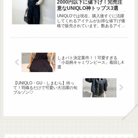
ら1泊旅行までマルチに使える大容量
2000円以下に値下げ！完売注
キルティングリュックが特別付録。水
意なUNIQLO神トップス3選
色の裏地やメッシュポケットなど、使
いやすさにこだわったポイントがたっ
UNIQLOでは現在、購入後すぐに活躍
ぷり詰まっています。 moz QUILTING
してくれるアイテムがお得な値下げ価
BACKPACK BOOK Special Packag...
格で販売されています。数あるアイテ
ムの中から今回は、2,000円でお釣り
が来るプチプラとなったトップスだけ
をピックアップしてみました。買おう
かどうか検討していたアイテムがあっ
たら、今がチャンスですよ！季節を問
わず着回せる「スウェットクロップド
しまパト決定案件！！可愛すぎる
シャツ」 この投稿をInstagramで見る
「小花柄キャミワンピース」着回し4
(@seco_days)がシェアした投稿...
選
【UNIQLO・GU・しまむら】待っ
て！羽織るだけで可愛い大活躍の旬
ブルゾン♡