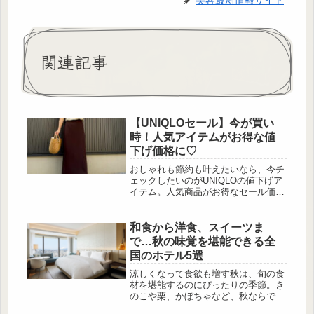
関連記事
【UNIQLOセール】今が買い
時！人気アイテムがお得な値
下げ価格に♡
おしゃれも節約も叶えたいなら、今チ
ェックしたいのがUNIQLOの値下げア
イテム。人気商品がお得なセール価格
になっている今こそ、気になっていた
アイテムを手に入れる絶好のチャンス
です。今回は、30代・40代の大人女性
和食から洋食、スイーツま
におすすめしたい、着回し力が高く毎
で…秋の味覚を堪能できる全
日のコーデで活躍するUNIQLOのセー
国のホテル5選
ルアイテムを厳選してご紹介します！
売り切れやサイズ欠けが出る前に、ぜ
涼しくなって食欲も増す秋は、旬の食
ひお気に入りを見つけてみてくださ
材を堪能するのにぴったりの季節。き
い。
のこや栗、かぼちゃなど、秋ならでは
の味覚を味わえば、旅先での時間がよ