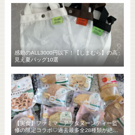
感動のALL3000円以下！【しまむら】の高
見え夏バッグ10選
【実食】ファミマ、アフタヌーンティー監
修の限定コラボ♡過去最多全28種類が絶品