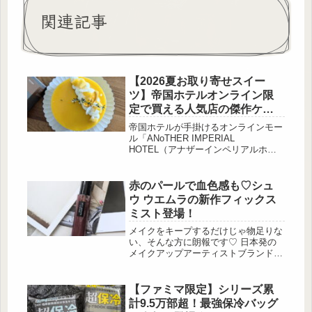
関連記事
【2026夏お取り寄せスイー
ツ】帝国ホテルオンライン限
定で買える人気店の傑作ケー
キ｜石川・小松のロリアンコ
帝国ホテルが手掛けるオンラインモー
ティ
ル「ANoTHER IMPERIAL
HOTEL（アナザーインペリアルホテ
ル）」から、石川・小松市のパティス
リー「ロリアンコティ」による夏限定
ケーキ「マンゴー・プルミエ」をご紹
赤のパールで血色感も♡シュ
介♡ 完熟 […]
ウ ウエムラの新作フィックス
ミスト登場！
メイクをキープするだけじゃ物足りな
い、そんな方に朗報です♡ 日本発の
メイクアップアーティストブランド
「シュウ ウエムラ」より、くすみ補
正※まで叶える新発想のフィックス
ミスト「アンリミテッド メイクアッ
【ファミマ限定】シリーズ累
プ フィックス ミ […]
計9.5万部超！最強保冷バッグ