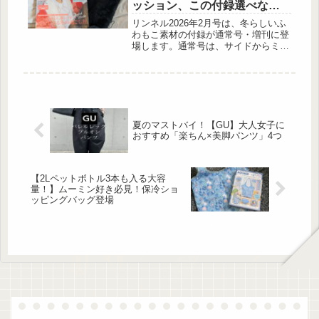
ッション、この付録選べな
い…！
リンネル2026年2月号は、冬らしいふ
わもこ素材の付録が通常号・増刊に登
場します。通常号は、サイドからミッ
フィーがひょっこりのぞくファーバッ
グ。増刊号は、思わずぎゅっと抱きし
めたくなるボリスのクッションです。
リンネル 2026年2月号付録：miffy ひ
ょっこりのぞくミッフィーがかわいい
ふわもこファーバッグ 出典:beautyま
夏のマストバイ！【GU】大人女子に
とめ ■リンネル 2026年2月号（宝島
おすすめ「楽ちん×美脚パンツ」4つ
社）価格：1,620円（税込）発売日：
2025年12月19日（金）■サ...
【2Lペットボトル3本も入る大容
量！】ムーミン好き必見！保冷ショ
ッピングバッグ登場