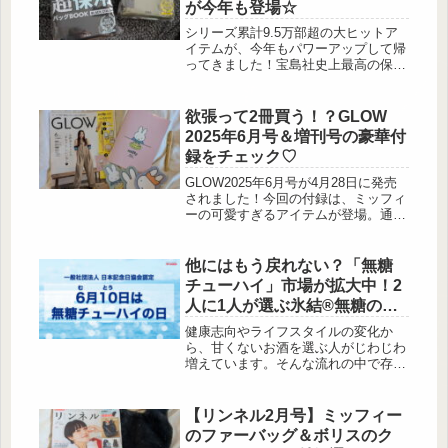
が今年も登場☆
シリーズ累計9.5万部超の大ヒットア
イテムが、今年もパワーアップして帰
ってきました！宝島社史上最高の保冷
力を誇る保冷バッグは、毎年売り切れ
続出の超人気シリーズ。暑い季節のお
買い物やアウトドア、レジャーに大活
欲張って2冊買う！？GLOW
躍間違いなしです♪気になる仕様やデ
2025年6月号＆増刊号の豪華付
ザインを、たっぷりご紹介します！
録をチェック♡
24H 極厚断熱素材が氷をキープ！ 超
保冷バッグBOOK 出典:beautyまとめ
GLOW2025年6月号が4月28日に発売
出典:beautyまとめ 24時間氷をキー...
されました！今回の付録は、ミッフィ
ーの可愛すぎるアイテムが登場。通常
号は万年筆セット、増刊号はマルチポ
シェットと、どちらも大注目！おすす
めポイントや付録の魅力をたっぷりご
他にはもう戻れない？「無糖
紹介していきます♪GLOW 2025年6月
チューハイ」市場が拡大中！2
号 通常号（宝島社）付録：ミッフィ
人に1人が選ぶ氷結®無糖の夏
ー 70周年記念スペシャルセット（万
限定フレーバーもチェック
年筆・メッセージカード・ノート）出
健康志向やライフスタイルの変化か
典:beautyまとめミッフィーの70周年
ら、甘くないお酒を選ぶ人がじわじわ
を記念したスペシャルな文房具セット
増えています。そんな流れの中で存在
が付録に！天然...
感を増しているのが、「キリン 氷結®
無糖」♡ 発売からたった5年で市場が
5倍に膨らんだという「無糖チューハ
【リンネル2月号】ミッフィー
イ」ブームの背 […]
のファーバッグ＆ボリスのク