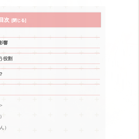
目次
影響
う役割
？
＞
）
ん）