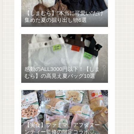
【しまむら】”本当に可愛い”だけ
集めた夏の掘り出し物6選
感動のALL3000円以下！【しま
むら】の高見え夏バッグ10選
【実食】ファミマ、アフタヌー
ンティー監修の限定コラボ♡過