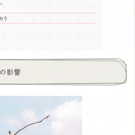
＞
おう
の影響