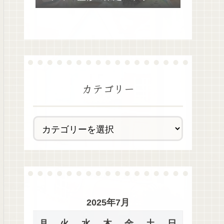
去最多全28種類が絶品過ぎた！
カテゴリー
2025年7月
月
火
水
木
金
土
日