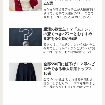
せて紹介していきます！ぜひ参考にし
ム5選
てみてくださいね。秋冬コーデに映え
る！UNIQLOフランネルチェックシャ
まだまだ使えるアイテムが大幅値下げ
ツの魅力 出典:chiharu1978 フランネ
されている事で大注目のGU。そこで
ルチェックシャツは、上質な生地感と
今回は、590円(税込)や790円(税込)と
着回し力の...
いうプチプラで購入可能なアイテムを
ピックアップしてみました。購入後す
ぐに使えるとあって、夏のワードロー
腸活の救世主！？「ムチン」
ブがマンネリ化してきたという方は必
の驚くべきパワーとおすすめ
見ですよ！CUTEなハイスペックキャ
食材を薬剤師が解説
ミソール 出典:AIRI様ご提供 「コット
ンブレンドクロップドキャミソール
皆さんは、「ムチン」という成分をご
(ドライ)(ハート)」は、肌触りが良く
存知でしょうか？ムチンはタンパク質
着心地も快適なポインテール素材を使
の一種ですが、じつは腸活にとっても
用...
心強い味方です。今回は、あんしん漢
方薬剤師の中田早苗さんに、ムチンの
基本情報を始め、快腸生活が期待でき
全部550円に値下げ！？即ヘビ
る理由や、ムチン生成をサポートする
ロテできる春大活躍トップス
おすすめの食材についても解説いただ
10選
きます。「ムチン」ってなに？ 出
典:Pixabay ムチンとは、動物の消化
全て550円(税込)という価格を感じさ
管などで作られるネバネバした粘液の
せないしまむらのトップスを集めまし
主成分で、「高分子糖タンパク質」に
た！残念ながらしまむらのオンライン
分類され、人...
ストアでは値下げアイテムは取り扱わ
れていないので、最寄りの実店舗にパ
トロールに出かけて欲しいアイテムを
手に入れてくださいね♡プレッピーや