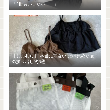
「2冊買いしたい……」
【しまむら】”本当に可愛い”だけ集めた夏
の掘り出し物6選