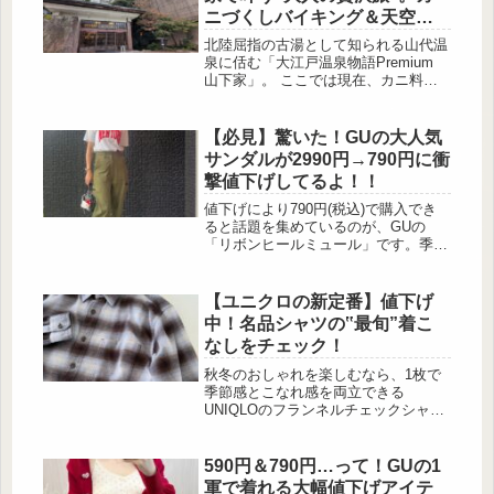
ニづくしバイキング＆天空露
天風呂が最高すぎた
北陸屈指の古湯として知られる山代温
泉に佸む「大江戸温泉物語Premium
山下家」。 ここでは現在、カニ料理
を思う存分味わえる「大江戸 カニづ
くしバイキング」を開催中。さらに、
加賀平野を一望できる13階の天空露天
【必見】驚いた！GUの大人気
風呂という、旅の主役級コンテンツを
サンダルが2990円→790円に衝
心ゆくまで堪能できます。 歴史ある
撃値下げしてるよ！！
温泉地の情緒を感じながら、贅沢な食
と絶景温泉をじっくり楽しむ“大人の
値下げにより790円(税込)で購入でき
温泉旅”が叶うこちらのお宿を詳しく
ると話題を集めているのが、GUの
レポートしていきます。 石川県加賀
「リボンヒールミュール」です。季節
市の歴史ある山代温泉に...
感のあるレオパード柄は、夏はもちろ
ん、初秋まで長く活躍してくれるのが
嬉しいポイント。そんな優秀アイテム
【ユニクロの新定番】値下げ
がこの価格で手に入るのは見逃せませ
中！名品シャツの‟最旬”着こ
ん！上品なデザインで高見えし、どん
なしをチェック！
なスタイリングにも合わせやすいた
め、コスパ重視の方にもおすすめです
秋冬のおしゃれを楽しむなら、1枚で
♡790円(税込)で手に入る！GUの「リ
季節感とこなれ感を両立できる
ボンヒールミュール」とは？ この投
UNIQLOのフランネルチェックシャツ
稿をInstagra...
は欠かせないアイテム。そこで今回
は、そんなアイテムの魅力をお届けし
つつ、今季おすすめのフランネルチェ
590円＆790円…って！GUの1
ックシャツを主役にしたコーデをあわ
軍で着れる大幅値下げアイテ