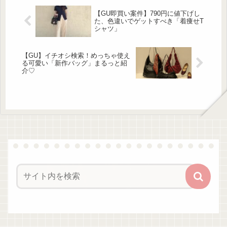
トラッドスタイルに必須のプルオーバ
ー この投稿をInstagramで見る
【GU即買い案件】790円に値下げし
(@miu___wear)がシェアした投稿 プ
た、色違いでゲットすべき「着痩せT
レッピースタイルやトラ...
シャツ」
【GU】イチオシ検索！めっちゃ使え
る可愛い「新作バッグ」まるっと紹
介♡