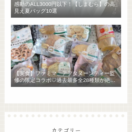
感動のALL3000円以下！【しまむら】の高
見え夏バッグ10選
【実食】ファミマ、アフタヌーンティー監
修の限定コラボ♡過去最多全28種類が絶品
過ぎた！
カテゴリー