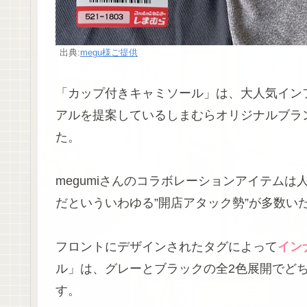
出典:
megu様ご提供
「カップ付きキャミソール」は、大人気インフ
アルを提案しているしまむらオリジナルブランド
た。
megumiさんのコラボレーションアイテム
だといういわゆる”開店アタック勢”が多数い
フロントにデザインされたタグによって
イン
ル」は、グレーとブラックの全2色展開でど
す。