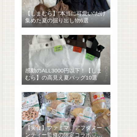
【しまむら】”本当に可愛い”だけ
集めた夏の掘り出し物6選
感動のALL3000円以下！【しま
むら】の高見え夏バッグ10選
【実食】ファミマ、アフタヌー
ンティー監修の限定コラボ♡過