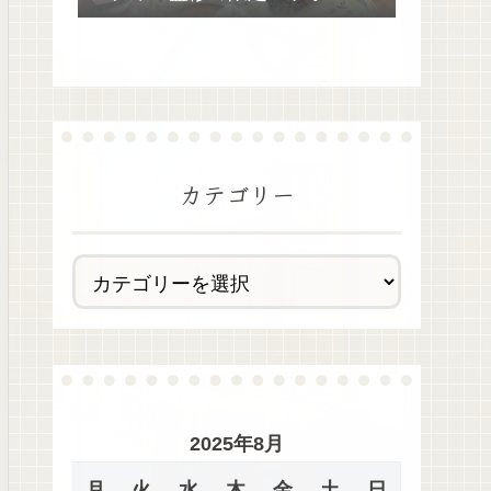
去最多全28種類が絶品過ぎた！
カテゴリー
2025年8月
月
火
水
木
金
土
日