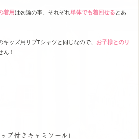
の着用
は勿論の事、それぞれ
単体でも着回せる
とあ
のキッズ用リブTシャツと同じなので、
お子様とのリ
せん！
ップ付きキャミソール」