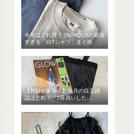
今年はどれ買う？UNIQLOの最強
すぎる「白Tシャツ」まとめ
【付録が豪華！】今月の目玉雑
誌はどれ？「2冊買いした
い……」