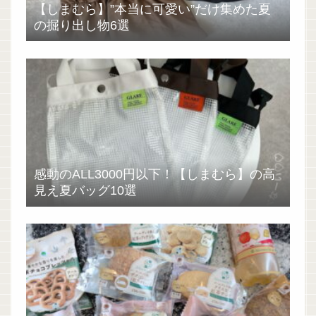
【しまむら】”本当に可愛い”だけ集めた夏
の掘り出し物6選
感動のALL3000円以下！【しまむら】の高
見え夏バッグ10選