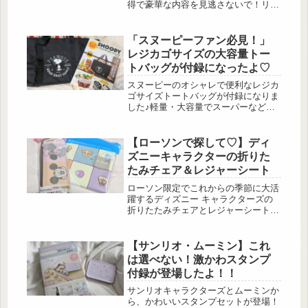
得で豪華な内容を見逃さないで！リン
ネル 2025年7月号 出典:beautyまとめ
付録：MOOMIN[ムーミン]リトルミイ
肩掛けもできて便利なストラップ付き
「スヌーピーファン必見！」
マルチケース 出典:beautyまとめ 出
レジカゴサイズの大容量トー
典:beautyまとめ ムーミンの多機能な
トバッグが付録になったよ♡
マルチケースが付録で登場です！ブラ
ックカラーにリトルミイの愛らしいプ
スヌーピーのオシャレで便利なレジカ
リン...
ゴサイズトートバッグが付録になりま
した♪軽量・大容量でスーパーなどで
のお買い物が楽しく、ラクになるバッ
グです♡ショッピングや旅行にもぴっ
たりなトートバッグを詳しくご紹介し
【ローソンで探して♡】ディ
ていきます☆SNOOPY めっちゃBIG!!
ズニーキャラクターの折りた
レジカゴサイズトートバッグ BOOK
たみチェア＆レジャーシート
出典:beautyまとめ 付録：SNOOPY
[スヌーピー]レジカゴサイズトートバ
ローソン限定でこれからの季節に大活
ッグ 出典:beautyまとめ ...
躍するディズニー キャラクターズの
折りたたみチェアとレジャーシートが
登場しています。ピクニックやスポー
ツ観戦、フェスなどで使いたい可愛い
デザインに注目です！ Disney
【サンリオ・ムーミン】これ
Characters しっかり座れる！ 折りた
は選べない！激かわスタンプ
たみチェアBOOK・Disney Characters
付録が登場したよ！！
レジャーシートBOOK 出典:beautyま
とめ 付録：Disney Characters [ディズ
サンリオキャラクターズとムーミンか
ニー キャラクターズ]...
ら、かわいいスタンプセットが登場！