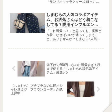
「サンリオキャラクターズ ほっこり
リラックス スタンプセット」と
「MOOMIN カードにも手帳にも、一
年中使える! 押すだけでかわいい大人
しまむらの人気コラボアイテ
のスタンプセットBOOK」の2種類を
ム、お洒落さんはどう着こな
紹介します。どちらも日常をリラック
してる？愛用インフルエンサ
スさせてくれる、可愛いデザインが魅
ーのリアルコーデ5選
力です♪サンリオキャラクターズ ほっ
「これ可愛い！」と思っても、実際ど
こりリラックス スタンプセット付
う着こなせばいいか迷ってしまうこ
録：癒し系キャラクターのスタンプセ
と、ありませんか？しまむら×人気イ
ット 出典:beautyまとめ...
ンフルエンサーのコラボアイテムは、
1,639円(税込)とは思えないクオリティ
で話題沸騰中♡ でも本当に気になる
のは、お洒 […]
値下げで550円～なのに可愛すぎ！秋
まで使える「しまむらの淡色系アイ
テム」厳選5つ
【しまむら】プチプラなのに即オシ
ャレ見え♡「ブラウンコーデ」が急
上昇中！