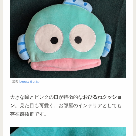
出典:
beautyまとめ
大きな瞳とピンクの口が特徴的な
おひるねクッショ
ン
。見た目も可愛く、お部屋のインテリアとしても
存在感抜群です。