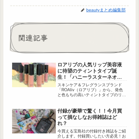
beautyまとめ編集部
関連記事
ロアリブの人気リップ美容液
に待望のティントタイプ誕
生！「ハニーラスターネオ」
全6色をスウォッチレポ♡
スキンケア＆フレグランスブランド
「ROAlív（ロアリブ）」から、発色
と色もちの高いティントタイプのリッ
プ美容液「ハニーラスターネオ」が
2026年7月23日（木）に新発売♡ 全6
色のヌードカラーを実際にスウォッチ
付録が豪華で驚く！！今月買
してきた […]
って損なしなお得雑誌はど
れ？
今買える宝島社の付録付き雑誌をご紹
介します。付録買いしたい方必見！お