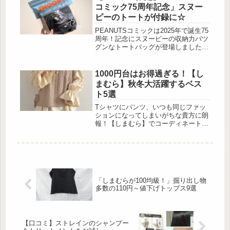
TECAにこだわり […]
コミック75周年記念」スヌー
ピーのトートが付録に☆
PEANUTSコミックは2025年で誕生75
周年！記念にスヌーピーの収納力バツ
グンなトートバッグが登場しました
☆“ダイヤモンドジュビリー”と呼ばれ
る75周年の節目の記念ロゴをあしらっ
たバッグは、スヌーピーとチャーリ
1000円台はお得過ぎる！【し
ー・ブラウンのシルエットにキュンと
まむら】秋冬大活躍するベス
する、アニバーサリーデザインとなっ
ト5選
ています♡詳しくご紹介していきます
☆SNOOPY BIG GARDEN TOTE
Tシャツにパンツ、いつも同じファッ
BAG BOOK 75th Anniversary Edition
ションになってしまいがちな貴方に朗
出典:beautyまと...
報！【しまむら】でコーディネートの
ポイントになる【ベスト】が、1000円
台で手に入っちゃうんです♪サイドリ
ボンがさり気なく可愛いベスト 出
典:chii_150cm しっかりとしたケーブ
ル編みと、サイドのリボンが、フェミ
ニンさを感じさせるベスト。首元も程
「しまむらが100均級！」掘り出し物
よく詰まっており、肌をあまり出した
多数の110円～値下げトップス9選
くない方にもピッタリです。お袖がフ
リルになったブラウスを合わせて、女
性らしさを...
【口コミ】ストレインのシャンプー