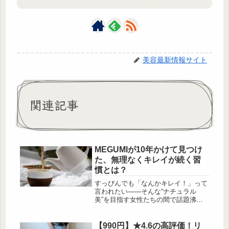
美容最新情報サイト
関連記事
MEGUMIが10年かけて見つけ
た、無理なくキレイが続く習
慣とは？
すっぴんでも「なんかキレイ！」って
言われたい——そんな“ナチュラル
美”を目指す女性たちの間で話題沸騰
中なのが、タレントMEGUMIさんの美
容本『キレイはこれでつくれます』。
10年以上かけて1,000以上の美容法を
【990円】★4.6の高評価！リ