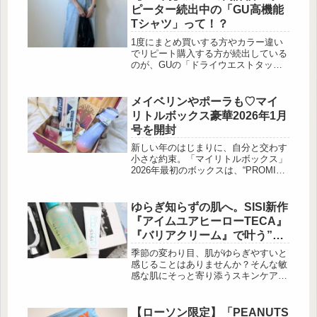
試した彼女が、「無理なく、気持ちよ
ピーター続出中の「GU高機能
く続けられる」ものだけを厳選して紹
Tシャツ」って！？
介しています。話題の美容本でも注
目！MEGUMIさんがすすめる“腸活”っ
1度にまとめ買いする方やカラー違い
て？ 出典:Unsplash なかでも注目され
でリピート購入する方が続出している
ているのが「腸活」。腹巻きで...
のが、GUの「ドライウエストタック
T」です。GUのオンラインストアで
★4.6の高評価を獲得しているTシャツ
は、990円(税込)という価格以上にハ
メイベリンやポーラも♡マイ
イスペックな仕上がりが特徴です。今
リトルボックス豪華2026年1月
回は全6色のカラーバリエーションの
号を開封
中から、オフホワイトとグレーの「ド
ライウエストタックT」を使った着回
新しい年のはじまりに、自分と交わす
しコーディネートも紹介します！GU
小さな約束。「マイリトルボックス」
の「ドライウエストタックT」の高評
2026年最初のボックスは、“PROMISE
価の秘密とは 出典:ko様ご提供...
IN A DREAM”をテーマにした新習慣
を提案する内容で登場しました。メイ
ベリンやポーラ、メルヴィータなど、
ゆらぎ知らずの肌へ。SISI新作
毎日のケアやメイクに取り入れやすい
『アイムユアヒーローTECA』
コスメに加え、気分が上がるジュエリ
『バリアクリーム』で叶う”洗
ーコフレもセット。一年をHAPPYに
う→守る”習慣
過ごすための“ご褒美ボックス”とし
季節の変わり目、肌がゆらぎやすいと
て、手元に置いておきたくなる1箱で
感じることはありませんか？そんな敏
す。2026年1月号のテーマは
感な肌にそっと寄り添うスキンケアブ
「PROMISE IN A DREAM」...
ランド「SISI」から、洗浄からうるお
いまでを叶える新作2アイテムが登
場。ツボクサ由来の高純度成分・
【ローソン限定】「PEANUTS