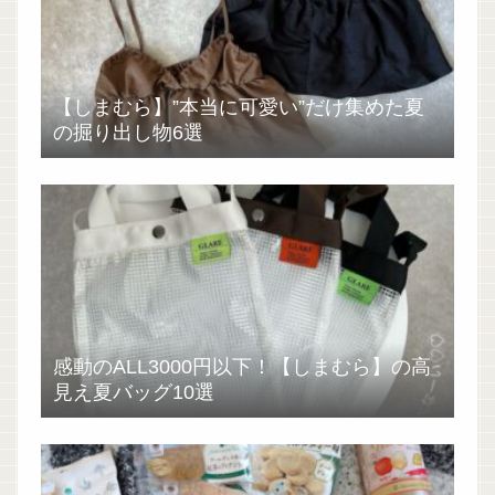
【しまむら】”本当に可愛い”だけ集めた夏
の掘り出し物6選
感動のALL3000円以下！【しまむら】の高
見え夏バッグ10選