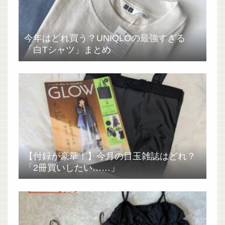
今年はどれ買う？UNIQLOの最強すぎる
「白Tシャツ」まとめ
【付録が豪華！】今月の目玉雑誌はどれ？
「2冊買いしたい……」