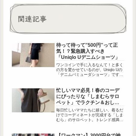
関連記事
待って待って‟500円”って正
気！？緊急購入すべき
「Uniqlo Uデニムショーツ」
ワンコインで手に入るなんて！と多く
の方を驚かせているのが、Uniqlo Uの
「デニムバミューダショーツ」です。
衝撃の500円(税込)に大幅値下げが行
われたショーツは、サイズが合えば購
入して損のないアイテムと言えるでし
忙しいママ必見！春のコーデ
ょう。今回は特に着回しやすいブラッ
にぴったりな「しまむらサロ
クとブルーの「デニムバミューダショ
ペット」でラクチン＆おしゃ
ーツ」を使ったコーディネートも紹介
れに決めよう
するので、是非参考にしてみてくださ
毎日忙しいママたちに嬉しい、着るだ
いね♡まさかのワンコイン！Uniqlo U
けでコーディネートが完成する「しま
の「デニムバミューダショーツ」とは
むら」のサロペット。トレンド感満載
出典:YumiCa...
のデザインで、春のお出かけにぴった
り。フリルやタック、シャーリングと
いったディテールが、大人女子の魅力
【ワークマン】3000円台で神