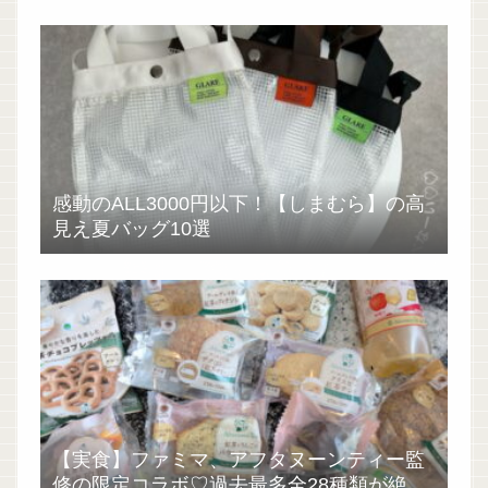
感動のALL3000円以下！【しまむら】の高
見え夏バッグ10選
【実食】ファミマ、アフタヌーンティー監
修の限定コラボ♡過去最多全28種類が絶品