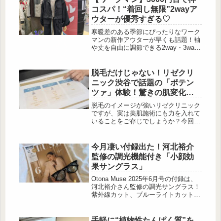
を引き立てます。おしゃれで快適、そ
コスパ！“着回し無限”2wayア
んなアイテムが揃っているので、ぜひ
ウターが優秀すぎる♡
チェックしてみてください！シャーリ
ングデザインで旬の抜け感を♡ 出
寒暖差のある季節にぴったりなワーク
典:_da_aco_様ご提供 出典:_da_aco_
マンの新作アウターが早くも話題！袖
様ご提供 シャー...
や丈を自由に調節できる2way・3way
仕様で、気温や気分に合わせて着こな
しを楽しめます。今回は、その中でも
特に人気の高い新作アウターを厳選し
脱毛だけじゃない！リゼクリ
てご紹介します。 どれも3,000円台で
ニック渋谷で話題の「ポテン
手に入る高コスパアイテムなので、完
ツァ」体験！驚きの肌変化＆
売前に要チェックです！着回し力最
ダウンタイムに感動♡
強！セパレート可能なアウターが登場
脱毛のイメージが強いリゼクリニック
出典:beautyまとめ 袖やフ...
ですが、実は美肌施術にも力を入れて
いることをご存じでしょうか？今回
は、渋谷院で話題の「ドラッグデリバ
リーポテンツァ」を体験してきたの
で、レポートしていきます。リゼクリ
今月凄い付録出た！河北裕介
ニック渋谷院でドラッグデリバリーポ
監修の調光機能付き「小顔効
テンツァを体験！ 出典:beautyまとめ
果サングラス」
実際に訪れたのはリゼクリニック渋谷
院。丁寧なカウンセリングの後、今回
Otona Muse 2025年6月号の付録は、
は肌のハリと毛穴の引き締めを目的
河北裕介さん監修の調光サングラス！
に、ドラッグデリバリーポテンツァを
紫外線カット、ブルーライトカットに
体験しました。ポテンツ...
加え、室内外で使いやすい調光機能が
ついており、おしゃれと機能性を兼ね
備えたアイテムです。さらに、フレー
手軽に“植物性たんぱく質”を