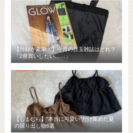
【付録が豪華！】今月の目玉雑誌はどれ？
「2冊買いしたい……」
【しまむら】”本当に可愛い”だけ集めた夏
の掘り出し物6選