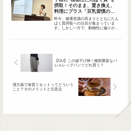
ムは流行のウェリントン型で、肌を明
摂取！そのまま、置き換え、
るく見せるブルーレンズを採用してい
料理にプラス「豆乳習慣のス
ます。 Otona Muse 2025年6月号 付
スメ」
録：調光サングラス 出典:beautyま
昨今、健康意識の高まりとともにたん
とめ Otona Muse 2025年6月号の付
ぱく質摂取への注目が集まっていま
録は、紫外線カットとブルーライトカ
す。しかし一方で、動物性に偏りがち
ット機能を兼ね備えた調光サング...
な摂り方や“質”の不足が問題視される
ことも。そこでおすすめなのが、良質
な植物性たんぱく質を手軽に摂れる豆
乳です。そんな背景のもと活動する
「リセッ豆乳プロジェクト」が、豆乳
習慣の効果や活用法を発表するメディ
【GU】この値下げ神！種類豊富なバ
アセミナーを開催。今回はその内容を
レルレッグパンツどれ買う？
詳しくご紹介します。たんぱく質ブー
ムと言わていますが… 跡見学園女子
大学 教授 石渡尚子教授...
漢方薬で体質リセットってどういう
こと？そのメリットと注意点