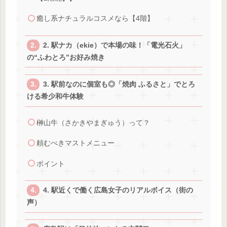
癒し系ナチュラルコスメなら【4階】
2. 駅ナカ（ekie）で本場の味！「電光石火」
の“ふわとろ”お好み焼き
3. 駅前なのに個室も◎「焼肉 ふるさと」でとろ
ける希少和牛体験
榊山牛（さかきやまぎゅう）って？
頼むべきマストメニュー
ポイント
4. 駅近くで働く広島女子のリアルボイス（街の
声）