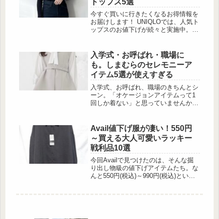
トップス5選
肌の悩みを解決に導いてくれるかもし
れません。今回は、塗るカフェインに
今すぐ買いに行きたくなるお得情報を
ついて、薬剤師・美容薬剤師の水谷優
お届けします！ UNIQLOでは、人気ト
実さんに解説いただきます。朝の顔、
ップスのお値下げが続々と実施中。1
なんだかぼんやり問題 ...
枚でもレイヤードでも活躍できるリブ
ハイネックT/長袖や、バストを美しく
見せてくれるホルターネックブラタン
入学式・お呼ばれ・職場に
クトップ […]
も。しまむらのセレモニーア
イテム5選が使えすぎる
入学式、お呼ばれ、職場のきちんとシ
ーン。「オケージョンアイテムって1
回しか着ない」と思っていませんか？
しまむらなら4,000円以下でデイリー
ユースまで対応できる優秀アイテムが
そろっています。高見えデザインとカ
Avail値下げ服が凄い！550円
ジュアルダウ […]
～買える大人可愛いラッキー
戦利品10選
今回Availで見つけたのは、そんな掘
り出し物級の値下げアイテムたち。な
んと550円(税込)～990円(税込)という
驚きの価格で販売されていました。
カーディガンやシャツ、ワンピースな
ど、普段使いしやすいアイテムが豊富
に […]