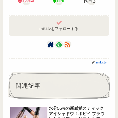
Pocket
LINE
コピー
miki.tvをフォローする
miki.tv
関連記事
水分55%の新感覚スティック
アイシャドウ！ボビイ ブラウ