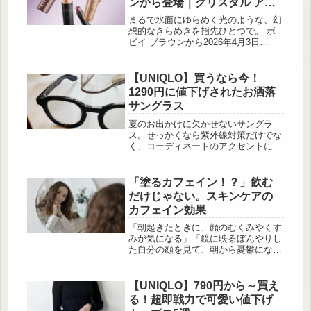
ンから登場｜クリスタル アイ
シャドウ スティック
まるで水面にゆらめく光のような、幻
想的なきらめきを指先ひとつで。 ボ
ビイ ブラウンから2026年4月3日
（金）に新登場する「クリスタル ア
イシャドウ スティック」は、水分
55%のみずみずしいジェルフォーミュ
【UNIQLO】買うなら今！
ラを採用した新 […]
1290円に値下げされたお洒落
サングラス
夏のお出かけに欠かせないサングラ
ス。せっかくなら紫外線対策だけでな
く、コーディネートのアクセントにも
なる一本を選びたいですよね♡ そん
な中、UNIQLOで人気の「サングラス/
ウェリントン」が値下げ価格の1,290
「塗るカフェイン！？」飲む
円(税込 […]
だけじゃない。スキンケアの
カフェイン効果
「朝起きたときに、顔のむくみやくす
みが気になる」「鏡に映るぼんやりし
た自分の顔を見て、朝から憂鬱にな
る」そんな悩みを抱えていませんか？
顔のコンディションが悪いと1日のス
タートが台無しになってしまいますよ
【UNIQLO】790円から～買え
ね。新たなスキンケアとして注目され
る！超即戦力で可愛い値下げ
ている「塗るカフェイン」は、そんな