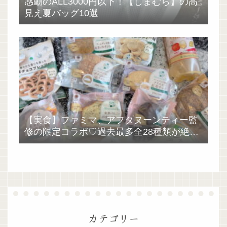
感動のALL3000円以下！【しまむら】の高
見え夏バッグ10選
【実食】ファミマ、アフタヌーンティー監
修の限定コラボ♡過去最多全28種類が絶品
過ぎた！
カテゴリー