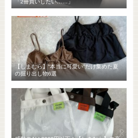
「2冊買いしたい……」
【しまむら】”本当に可愛い”だけ集めた夏
の掘り出し物6選