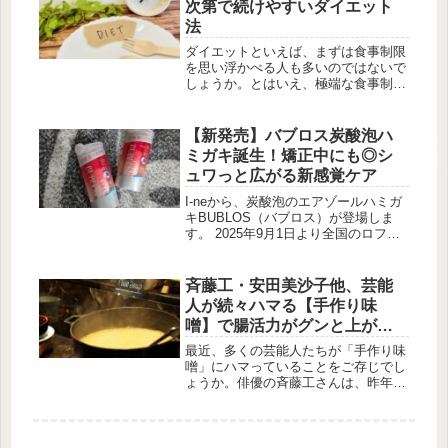
次第で続けやすいダイエット
聞いてきました。どうして発酵は免疫
法
と関係があるの？ 出典:beautyまとめ
イシハラクリニック副院長の石原先生
ダイエットといえば、まずは食事制限
は、新しい免疫対策としてTLRを紹
を思い浮かべる人も多いのではないで
介。TLRは、体の中で菌やウイルスを
しょうか。とはいえ、極端な食事制限
察知する“免疫スイ...
はストレスの原因になることも。大切
なのは「我慢する」ことではなく、
「工夫して楽しむ」ことです。正しい
【新発売】バブロス炭酸泡ハ
方法を知り、自分に合ったやり方を見
ミガキ誕生！矯正中にも◎シ
つければ、無理なく健康的に理想の体
ュワっと広がる新感覚ケア
型を目指せます。この記事では、食事
制限をストレスなく続けるための工夫
I-neから、炭酸泡のエアゾールハミガ
やポイントについて、あんしん漢方薬
キBUBLOS（バブロス）が登場しま
剤師の山形ゆかりさんに教えていただ
す。 2025年9月1日より全国のロフト
きます。その食事制限、NGかも！ ...
およびロフトネットストアにて順次発
売予定。歯間や歯周ポケットまで泡が
届く新感覚のオーラルケアで、毎日の
斉藤工・安田美沙子他、芸能
歯磨きをもっと快適にしてくれます。
人が続々ハマる【手作り味
BUBLOS（バブロス）炭酸泡ハミガキ
噌】で腸活力がグンと上がる
出典:beautyまとめ 炭酸泡がすみず
理由
みまで行きわたる 泡で出てくるエア
最近、多くの芸能人たちが「手作り味
ゾールタイプのハミガキ。高濃度（1
噌」にハマっていることをご存じでし
万ppm以上）の炭酸泡が、歯間や歯周
ょうか。俳優の斉藤工さんは、昨年
ポケットまで行きわたり、ブラッシン
CMキャラクターに起用されたカプセ
グの届きにくい部分も...
ルトイのイベントで腸活に取り組んで
いることを公言。味噌やぬか漬けな
ど、自分で作れるものは手作りしてい