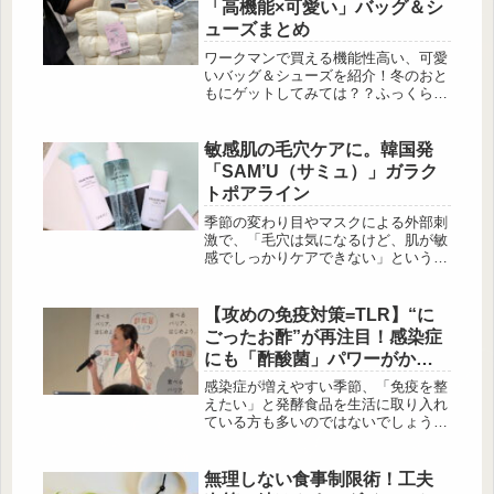
「高機能×可愛い」バッグ＆シ
ューズまとめ
ワークマンで買える機能性高い、可愛
いバッグ＆シューズを紹介！冬のおと
もにゲットしてみては？？ふっくら立
体感がアクセントに♪キルティングバ
ッグ 出典:beautyまとめ さらに登場す
るのは、撥水加工付きで頼れるふっく
敏感肌の毛穴ケアに。韓国発
らキルティングシリーズ。軽やかであ
「SAM’U（サミュ）」ガラク
りながらも立体的なデザインが印象的
トポアライン
で、デイリーから旅行、アウトドアま
で幅広く活躍してくれる優秀バッグが
季節の変わり目やマスクによる外部刺
揃いました。こちらの大胆な編み込み
激で、「毛穴は気になるけど、肌が敏
デザインが目を引くリペアテック中
感でしっかりケアできない」という悩
綿...
みを抱えていませんか？今回は、そん
な複合的な肌悩みに寄り添う韓国発ス
キンケアブランドSAM’U（サミュ）の
【攻めの免疫対策=TLR】“に
[…]
ごったお酢”が再注目！感染症
にも「酢酸菌」パワーがかな
り凄い！
感染症が増えやすい季節、「免疫を整
えたい」と発酵食品を生活に取り入れ
ている方も多いのではないでしょう
か。今回は「いいにごりの酢の日 特
別セミナー」で、酢酸菌の知られざる
働きと、腸活だけでは終わらない“冬
無理しない食事制限術！工夫
の免疫サポート”につながるヒントを