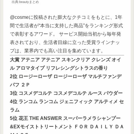
出典:beautyまとめ
@cosmeに投稿された膨大なクチコミをもとに、1年
間で生活者が“本当に支持した商品”をランキング形式
で表彰するアワード。 サービス開始当初から毎年発
表されており、生活者目線に立った受賞ラインナッ
プは、業界内でも高い注目を集めています。
大賞 アテニア アテニア スキンクリア クレンズ オイ
ル アロマタイプ リフレシングシトラスの香り
2位 ロージーローザ ロージーローザ マルチファンデ
パフ ２Ｐ
3位 コスメデコルテ コスメデコルテ ルース パウダー
4位 ランコム ランコム ジェニフィック アルティメ セ
ラム
5位 花王 THE ANSWER スーパーラメラシャンプー
&EXモイストトリートメント ＦＯＲ ＤＡＩＬＹ ＤＡ