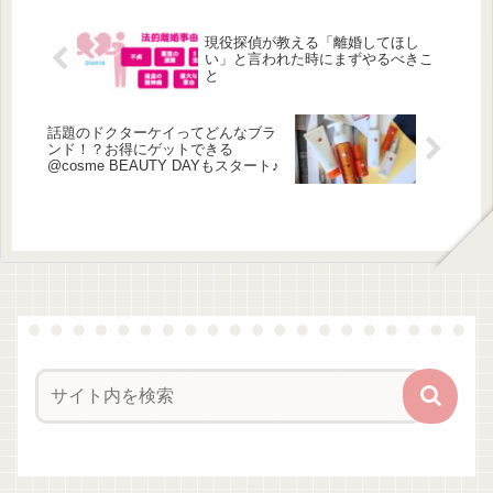
るんだそう。また、大分への移住で話
題の財前直見さんは、自身が出演する
現役探偵が教える「離婚してほし
「なおみ農園」（BS日テレ 毎週木曜
い」と言われた時にまずやるべきこ
22:00～放送)で味噌づくりに挑戦。同
と
じく俳優の矢沢心さんやタレントの安
田美沙子さんも、味噌づくりをライフ
ワークにしているとい...
話題のドクターケイってどんなブラ
ンド！？お得にゲットできる
@cosme BEAUTY DAYもスタート♪