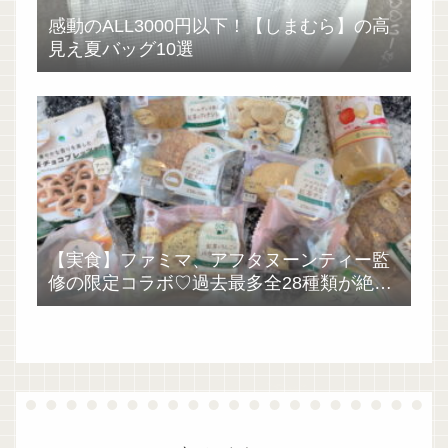
感動のALL3000円以下！【しまむら】の高
見え夏バッグ10選
【実食】ファミマ、アフタヌーンティー監
修の限定コラボ♡過去最多全28種類が絶品
過ぎた！