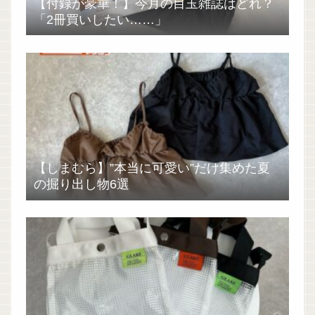
【付録が豪華！】今月の目玉雑誌はどれ？
「2冊買いしたい……」
【しまむら】”本当に可愛い”だけ集めた夏
の掘り出し物6選