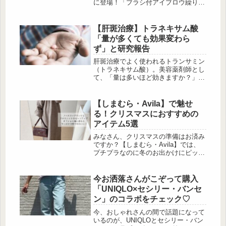
に登場！「ブラシ付アイブロウ繰り出
表皮、真...
し」には黒髪や暗髪にぴったりの「06
ビターグレージュ」、「極細アイブロ
ウマスカラ」にはナチュラルな薄眉仕
【肝斑治療】トラネキサム酸
上げが叶う「C5 マイルドベージュ」
「量が多くても効果変わら
が加わりました。今回はそれぞれの魅
ず」と研究報告
力を詳しくご紹介します♪1本で垢抜け
眉が完成！「ブラシ付アイブロウ繰り
肝斑治療でよく使われるトランサミン
出し 06」出典:beautyまとめ絶妙なグ
（トラネキサム酸）。美容薬剤師とし
レージュカラーが魅力の「06 ビター
て、「量は多いほど効きますか？」と
グレージュ」は、黒髪・暗...
いう質問をいただくことがよくありま
す。そこでこの記事では、話題の成分
について、薬剤師としてぜひみなさん
【しまむら・Avila】で魅せ
にお伝えしたい“研究結果からみる新
る！クリスマスにおすすめの
しい視点”をお届けします。肝斑治
アイテム5選
療、見直すべきポイント 出
典:Unsplash 重度肝斑患者260名を対
みなさん、クリスマスの準備はお済み
象に行われた研究では、1日500mg・
ですか？【しまむら・Avila】では、
750mg・1000mg・1500mg の4群を
プチプラなのに冬のお出かけにピッタ
比...
リなアイテムがたくさん！コーディネ
ートを交えて、厳選したアイテムを5
選でご紹介していきます♪肌見せで大
今お洒落さんがこぞって購入
人なワンピース 出典:_bambi.coco ノ
「UNIQLO×セシリー・バンセ
ースリーブのワンピースとクロスニッ
ン」のコラボをチェック♡
トがセットになったアイテム。肩を少
し落としてクロスニットを着れば、適
今、おしゃれさんの間で話題になって
度な肌見せで大人かわいいを演出しま
いるのが、UNIQLOとセシリー・バン
す♪【しまむら】︎2...