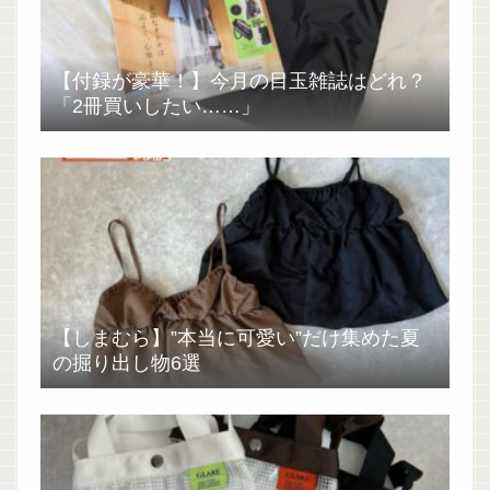
【付録が豪華！】今月の目玉雑誌はどれ？
「2冊買いしたい……」
【しまむら】”本当に可愛い”だけ集めた夏
の掘り出し物6選