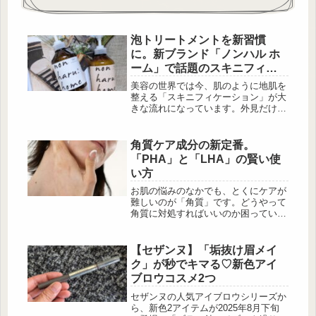
泡トリートメントを新習慣
に。新ブランド「ノンハル ホ
ーム」で話題のスキニフィケ
ーション！
美容の世界では今、肌のように地肌を
整える「スキニフィケーション」が大
きな流れになっています。外見だけで
なく気持ちまで整える“ウェルビーイ
ング志向”が高まり、バスタイムを
「心をリセットする時間」と考える人
角質ケア成分の新定番。
も増えてきました。 今回は、このス
「PHA」と「LHA」の賢い使
キニフィケーションの考え方にぴった
い方
り寄り添う新ブランド「non
haru:home（ノンハル ホーム）」をご
お肌の悩みのなかでも、とくにケアが
紹介します。 “泡で包む”W泡設計がも
難しいのが「角質」です。どうやって
たらす、摩擦レスの新体験 出
角質に対処すればいいのか困っている
典:beautyまとめ...
方も多いのではないでしょうか？そこ
で今回は、角質ケアに関わる注目の成
分「PHA（ポリヒドロキシ酸）」と
【セザンヌ】「垢抜け眉メイ
「LHA（リポヒドロキシ酸）」につい
ク」が秒でキマる♡新色アイ
て、あんしん漢方薬剤師の山形ゆかり
ブロウコスメ2つ
さんに解説いただきます。その肌悩
み、角質ケアで変わるかも？ 出
セザンヌの人気アイブロウシリーズか
典:Unsplash そもそも「角質」とは、
ら、新色2アイテムが2025年8月下旬
「角質細胞」のことです。肌は上から