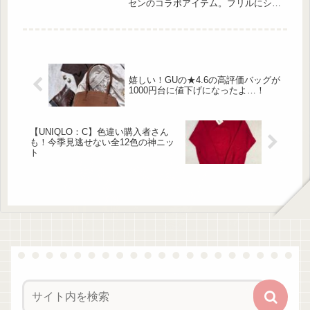
センのコラボアイテム。フリルにシャ
ーリング、パフスリーブと、フェミニ
ンなディテールが詰まったラインナッ
プが揃い、こぞって購入する人が続出
しています♡ […]
嬉しい！GUの★4.6の高評価バッグが
1000円台に値下げになったよ…！
【UNIQLO：C】色違い購入者さん
も！今季見逃せない全12色の神ニッ
ト