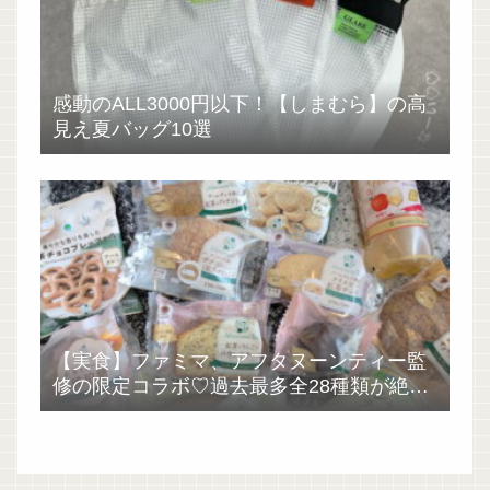
感動のALL3000円以下！【しまむら】の高
見え夏バッグ10選
【実食】ファミマ、アフタヌーンティー監
修の限定コラボ♡過去最多全28種類が絶品
過ぎた！