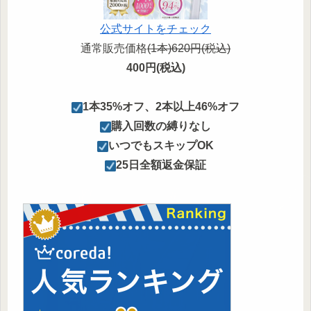
公式サイトをチェック
通常販売価格
(1本)620円(税込)
400円(税込)
︎1本35%オフ、
2本以上46%
オフ
購入回数の縛りなし
︎いつでもスキップOK
︎25日全額返金保証