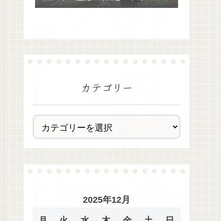
去最多全28種類が絶品過ぎた！
カテゴリー
2025年12月
月
火
水
木
金
土
日