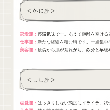
＜かに座＞
恋愛運：
停滞気味です。あえて距離を空ける
仕事運：
新たな経験を積む時です。一点集中
美容運：
疲労から肌が荒れがち。鉄分と早寝
＜しし座＞
恋愛運：
はっきりしない態度にイライラ。我