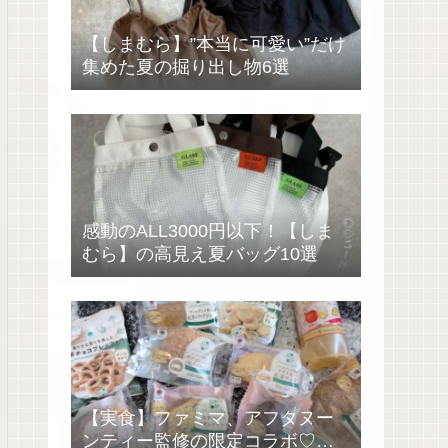
【しまむら】”本当に可愛い”だけ
集めた夏の掘り出し物6選
感動のALL3000円以下！【しま
むら】の高見え夏バッグ10選
【実食】ファミマ、アフタヌー
ンティー監修の限定コラボ♡過