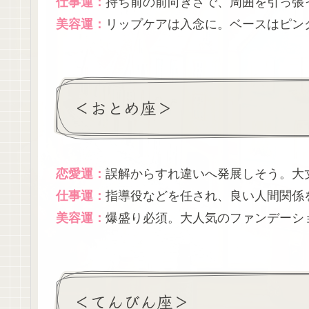
仕事運：
持ち前の前向きさで、周囲を引っ張
美容運：
リップケアは入念に。ベースはピン
＜おとめ座＞
恋愛運：
誤解からすれ違いへ発展しそう。大
仕事運：
指導役などを任され、良い人間関係
美容運：
爆盛り必須。大人気のファンデーシ
＜てんびん座＞