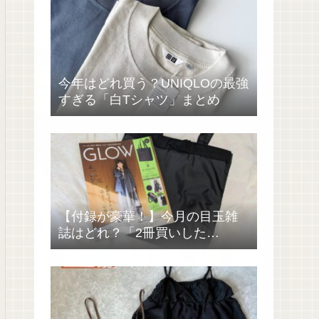
今年はどれ買う？UNIQLOの最強
すぎる「白Tシャツ」まとめ
【付録が豪華！】今月の目玉雑
誌はどれ？「2冊買いした
い……」